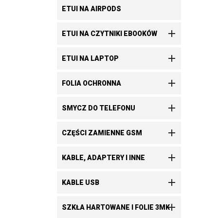
ETUI NA AIRPODS

ETUI NA CZYTNIKI EBOOKÓW

ETUI NA LAPTOP

FOLIA OCHRONNA

SMYCZ DO TELEFONU

CZĘŚCI ZAMIENNE GSM

KABLE, ADAPTERY I INNE

KABLE USB

SZKŁA HARTOWANE I FOLIE 3MK