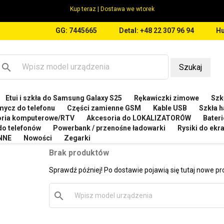
Kup teraz | Dostawa we wtorek
GG: 7445665
Detal: +48 22 307 96 94
Hu
search
Szukaj
Etui i szkła do Samsung Galaxy S25
Rękawiczki zimowe
Szkł
OT
Etui do Cubot X70
mycz do telefonu
Części zamienne GSM
Kable USB
Szkła h
oria komputerowe/RTV
Akcesoria do LOKALIZATORÓW
Bateri
 DO CUBOT X70
 do telefonów
Powerbank / przenośne ładowarki
Rysiki do ek
NNE
Nowości
Zegarki
Brak produktów
Sprawdź później! Po dostawie pojawią się tutaj nowe pr
search