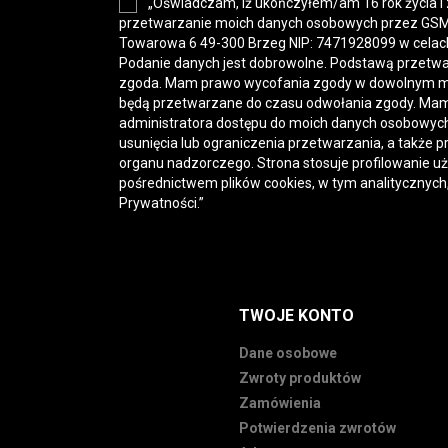
„Oświadczam, iż ukończyłem/am 16 rok życia i
przetwarzanie moich danych osobowych przez GSM-H
Towarowa 6 49-300 Brzeg NIP: 7471928099 w celac
Podanie danych jest dobrowolne. Podstawą przetwa
zgoda. Mam prawo wycofania zgody w dowolnym 
będą przetwarzane do czasu odwołania zgody. Mam
administratora dostępu do moich danych osobowych,
usunięcia lub ograniczenia przetwarzania, a także p
organu nadzorczego. Strona stosuje profilowanie u
pośrednictwem plików cookies, w tym analitycznych
Prywatności
.”
TWOJE KONTO
Dane osobowe
Zwroty produktów
Zamówienia
Potwierdzenia zwrotów