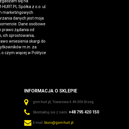
 zgadzam się na
URT.PL Spółka z o.o. ul.
h marketingowych.
rzania danych jest moja
momencie. Dane osobowe
 prawo żądania od
 ich sprostowania,
rawo wniesienia skargi do
żytkowników m.in. za
, o czym więcej w
Polityce
INFORMACJA O SKLEPIE
gsm-hurt.pl, Towarowa 6 49-300 Brzeg
+48 795 420 150
Skontaktuj sie z nami:
E-mail:
biuro@gsm-hurt.pl