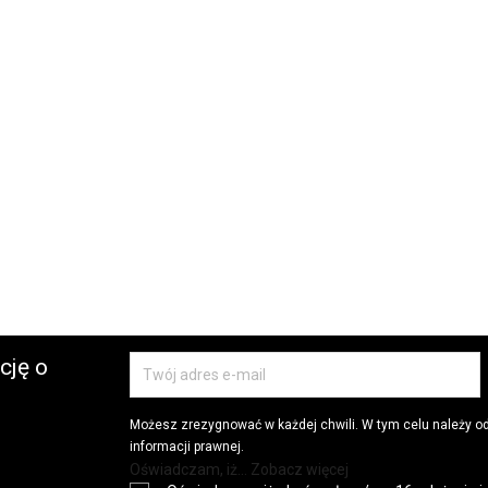
cję o
Możesz zrezygnować w każdej chwili. W tym celu należy o
informacji prawnej.
Oświadczam, iż... Zobacz więcej