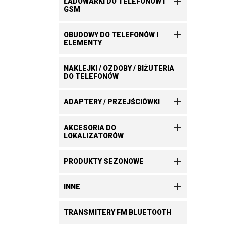

ŁADOWARKI DO TELEFONÓW I
GSM

OBUDOWY DO TELEFONÓW I
ELEMENTY
NAKLEJKI / OZDOBY / BIŻUTERIA
DO TELEFONÓW

ADAPTERY / PRZEJŚCIÓWKI

AKCESORIA DO
LOKALIZATORÓW

PRODUKTY SEZONOWE

INNE
TRANSMITERY FM BLUETOOTH