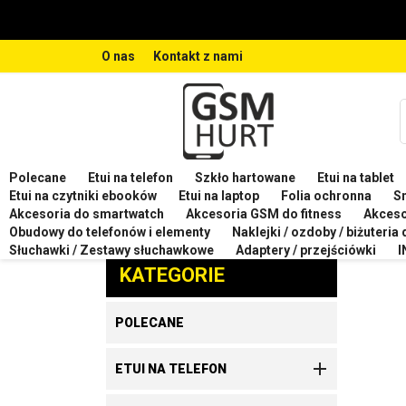
O nas
Kontakt z nami
Polecane
Etui na telefon
Szkło hartowane
Etui na tablet
Strona główna
Etui na telefon
Etui na telefon CUB
Etui na czytniki ebooków
Etui na laptop
Folia ochronna
S
Akcesoria do smartwatch
Akcesoria GSM do fitness
Akces
ETUI
Obudowy do telefonów i elementy
Naklejki / ozdoby / biżuteria
Zaproponuj produkt
Słuchawki / Zestawy słuchawkowe
Adaptery / przejściówki
I
KATEGORIE
POLECANE

ETUI NA TELEFON