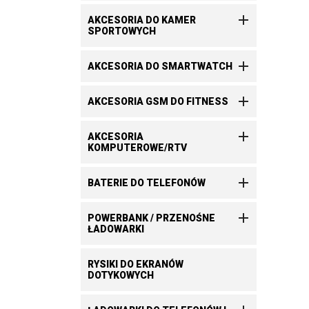

AKCESORIA DO KAMER
SPORTOWYCH

AKCESORIA DO SMARTWATCH

AKCESORIA GSM DO FITNESS

AKCESORIA
KOMPUTEROWE/RTV

BATERIE DO TELEFONÓW

POWERBANK / PRZENOŚNE
ŁADOWARKI
RYSIKI DO EKRANÓW
DOTYKOWYCH