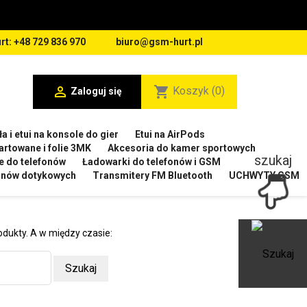
rt: +48 729 836 970
biuro@gsm-hurt.pl

shopping_cart
Koszyk
(0)
Zaloguj się
a i etui na konsole do gier
Etui na AirPods
artowane i folie 3MK
Akcesoria do kamer sportowych
szukaj
e do telefonów
Ładowarki do telefonów i GSM
ranów dotykowych
Transmitery FM Bluetooth
UCHWYTY GSM
odukty. A w między czasie:
Ot
Szukaj