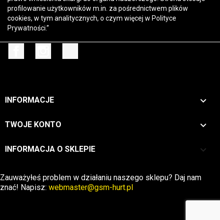
profilowanie użytkowników m.in. za pośrednictwem plików
cookies, w tym analitycznych, o czym więcej w
Polityce
Prywatności
.”
Facebook
Instagram
TikTok

INFORMACJE

TWOJE KONTO
keyboard_arrow_down
INFORMACJA O SKLEPIE
Zwrot →
Zauważyłeś problem w działaniu naszego sklepu? Daj nam
znać! Napisz:
webmaster@gsm-hurt.pl