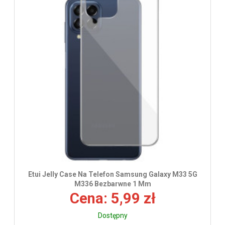
wys
Etui Jelly Case Na Telefon Samsung Galaxy M33 5G
M336 Bezbarwne 1 Mm
Cena: 5,99 zł
Dostępny