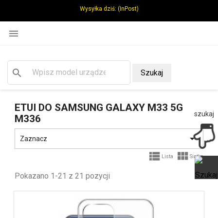
Wysyłka dziś:
(InPost)

search
Szukaj
ETUI DO SAMSUNG GALAXY M33 5G
szukaj
M336

Zaznacz


Lista
Siatka
Pokazano 1-21 z 21 pozycji
Ot