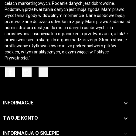
celach marketingowych. Podanie danych jest dobrowolne.
Podstawą przetwarzania danych jest moja zgoda. Mam prawo
wycofania zgody w dowolnym momencie. Dane osobowe będą
przetwarzane do czasu odwołania zgody. Mam prawo żądania od
administratora dostępu do moich danych osobowych, ich
sprostowania, usunięcia lub ograniczenia przetwarzania, a także
prawo wniesienia skargi do organu nadzorczego. Strona stosuje
profilowanie użytkowników m.in. za pośrednictwem plików
cookies, w tym analitycznych, o czym więcej w
Polityce
Prywatności
.”
Facebook
Instagram
TikTok

INFORMACJE

TWOJE KONTO
keyboard_arrow_down
INFORMACJA O SKLEPIE