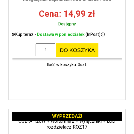
wys
Cena: 14,99 zł
Dostępny
Kup teraz -
Dostawa w poniedziałek
(InPost)
DO KOSZYKA
Ilość w koszyku: 0szt.
WYPRZEDAŻ!