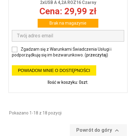
2xUSB A 4,2A ROZ16 Czarny
Cena: 29,99 zł
Brak na magazynie
Zgadzam się z Warunkami Świadczenia Usługi i
podporządkuję się im bezwarunkowo. (
przeczytaj
)
POWIADOM MNIE O DOSTĘPNOŚCI
Ilość w koszyku: 0szt.
Pokazano 1-18 z 18 pozycji

Powrót do góry