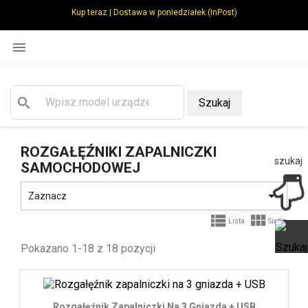
Kup teraz | Dostawa w poniedziałek (InPost)

search
Szukaj
ROZGAŁĘŹNIKI ZAPALNICZKI
szukaj
SAMOCHODOWEJ

Zaznacz


Lista
Siatka
Pokazano 1-18 z 18 pozycji
Ot
Rozgałęźnik Zapalniczki Na 3 Gniazda + USB