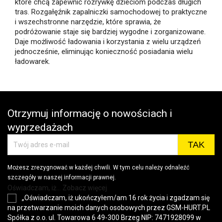
które chcą zapewnić rozrywkę dzieciom podczas długich
tras. Rozgałęźnik zapalniczki samochodowej to praktyczne
i wszechstronne narzędzie, które sprawia, że
podróżowanie staje się bardziej wygodne i zorganizowane.
Daje możliwość ładowania i korzystania z wielu urządzeń
jednocześnie, eliminując konieczność posiadania wielu
ładowarek.
Otrzymuj informację o nowościach i
wyprzedażach
Możesz zrezygnować w każdej chwili. W tym celu należy odnaleźć
szczegóły w naszej informacji prawnej.
Oświadczam, iż... Zobacz więcej
„Oświadczam, iż ukończyłem/am 16 rok życia i zgadzam się
na przetwarzanie moich danych osobowych przez GSM-HURT.PL
Spółka z o.o. ul. Towarowa 6 49-300 Brzeg NIP: 7471928099 w