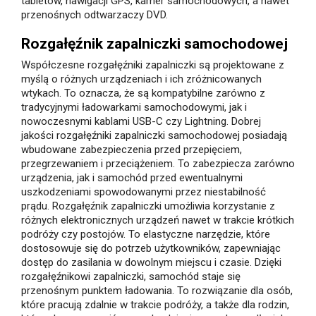
tabletów, nawigacji GPS, kamer samochodowych, a nawet
przenośnych odtwarzaczy DVD.
Rozgałęźnik zapalniczki samochodowej
Współczesne rozgałęźniki zapalniczki są projektowane z
myślą o różnych urządzeniach i ich zróżnicowanych
wtykach. To oznacza, że są kompatybilne zarówno z
tradycyjnymi ładowarkami samochodowymi, jak i
nowoczesnymi kablami USB-C czy Lightning. Dobrej
jakości rozgałęźniki zapalniczki samochodowej posiadają
wbudowane zabezpieczenia przed przepięciem,
przegrzewaniem i przeciążeniem. To zabezpiecza zarówno
urządzenia, jak i samochód przed ewentualnymi
uszkodzeniami spowodowanymi przez niestabilność
prądu. Rozgałęźnik zapalniczki umożliwia korzystanie z
różnych elektronicznych urządzeń nawet w trakcie krótkich
podróży czy postojów. To elastyczne narzędzie, które
dostosowuje się do potrzeb użytkowników, zapewniając
dostęp do zasilania w dowolnym miejscu i czasie. Dzięki
rozgałęźnikowi zapalniczki, samochód staje się
przenośnym punktem ładowania. To rozwiązanie dla osób,
które pracują zdalnie w trakcie podróży, a także dla rodzin,