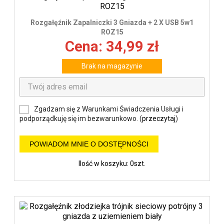
Rozgałęźnik Zapalniczki 3 Gniazda + 2 X USB 5w1
ROZ15
Cena: 34,99 zł
Brak na magazynie
Zgadzam się z Warunkami Świadczenia Usługi i
podporządkuję się im bezwarunkowo. (
przeczytaj
)
POWIADOM MNIE O DOSTĘPNOŚCI
Ilość w koszyku: 0szt.