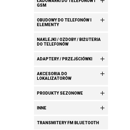

ŁADOWARKI DO TELEFONÓW I
GSM

OBUDOWY DO TELEFONÓW I
ELEMENTY
NAKLEJKI / OZDOBY / BIŻUTERIA
DO TELEFONÓW

ADAPTERY / PRZEJŚCIÓWKI

AKCESORIA DO
LOKALIZATORÓW

PRODUKTY SEZONOWE

INNE
TRANSMITERY FM BLUETOOTH