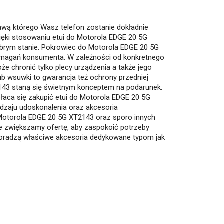
rawą którego Wasz telefon zostanie dokładnie
ięki stosowaniu etui do Motorola EDGE 20 5G
obrym stanie. Pokrowiec do Motorola EDGE 20 5G
wymagań konsumenta. W zależności od konkretnego
oże chronić tylko plecy urządzenia a także jego
ub wsuwki to gwarancja też ochrony przedniej
2143 staną się świetnym konceptem na podarunek.
opłaca się zakupić etui do Motorola EDGE 20 5G
dzaju udoskonalenia oraz akcesoria
Motorola EDGE 20 5G XT2143 oraz sporo innych
e zwiększamy ofertę, aby zaspokoić potrzeby
oradzą właściwe akcesoria dedykowane typom jak