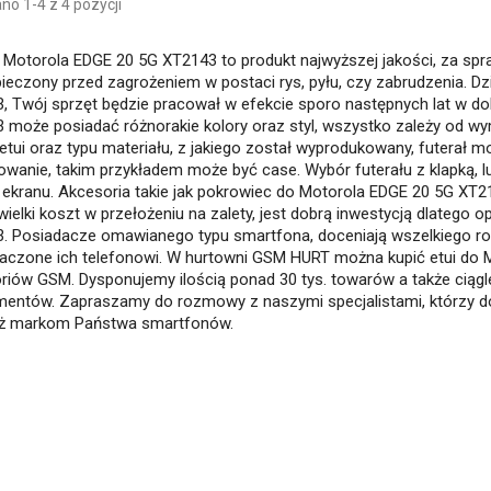
o 1-4 z 4 pozycji
o Motorola EDGE 20 5G XT2143 to produkt najwyższej jakości, za sp
ieczony przed zagrożeniem w postaci rys, pyłu, czy zabrudzenia. Dz
, Twój sprzęt będzie pracował w efekcie sporo następnych lat w d
 może posiadać różnorakie kolory oraz styl, wszystko zależy od 
 etui oraz typu materiału, z jakiego został wyprodukowany, futerał m
wanie, takim przykładem może być case. Wybór futerału z klapką, l
, ekranu. Akcesoria takie jak pokrowiec do Motorola EDGE 20 5G XT
wielki koszt w przełożeniu na zalety, jest dobrą inwestycją dlatego 
. Posiadacze omawianego typu smartfona, doceniają wszelkiego ro
aczone ich telefonowi. W hurtowni GSM HURT można kupić etui do 
riów GSM. Dysponujemy ilością ponad 30 tys. towarów a także ciągl
entów. Zapraszamy do rozmowy z naszymi specjalistami, którzy d
ż markom Państwa smartfonów.