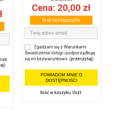
Cena: 20,00 zł
wy
ł
Brak na magazynie
Zgadzam się z Warunkami
Świadczenia Usługi i podporządkuję
się im bezwarunkowo. (
przeczytaj
)
kuję
aj
)
POWIADOM MNIE O
DOSTĘPNOŚCI
Ilość w koszyku: 0szt.