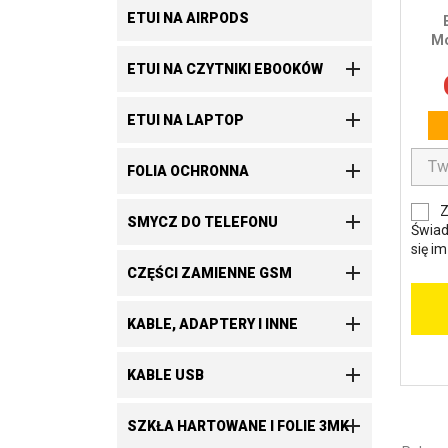
ETUI NA AIRPODS
Mo

ETUI NA CZYTNIKI EBOOKÓW

ETUI NA LAPTOP

FOLIA OCHRONNA
Z

SMYCZ DO TELEFONU
Świad
się i

CZĘŚCI ZAMIENNE GSM

KABLE, ADAPTERY I INNE

KABLE USB

SZKŁA HARTOWANE I FOLIE 3MK