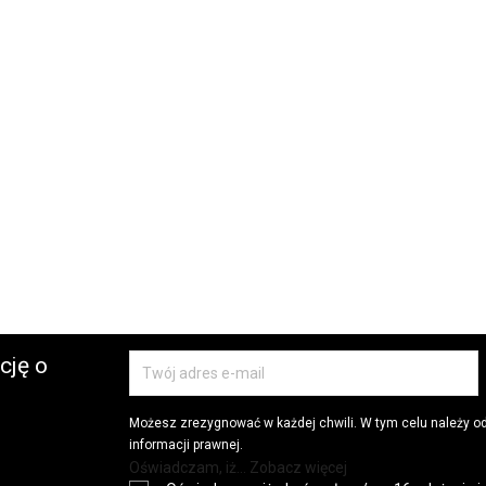
cję o
Możesz zrezygnować w każdej chwili. W tym celu należy o
informacji prawnej.
Oświadczam, iż... Zobacz więcej