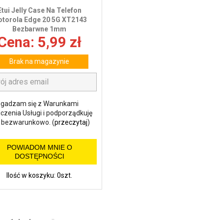
Etui Jelly Case Na Telefon
torola Edge 20 5G XT2143
Bezbarwne 1mm
Cena: 5,99 zł
Brak na magazynie
gadzam się z Warunkami
czenia Usługi i podporządkuję
m bezwarunkowo. (
przeczytaj
)
POWIADOM MNIE O
DOSTĘPNOŚCI
Ilość w koszyku: 0szt.