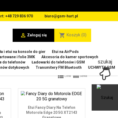
rt: +48 729 836 970
biuro@gsm-hurt.pl

shopping_cart
Koszyk
(0)
Zaloguj się
a i etui na konsole do gier
Etui na AirPods
artowane i folie 3MK
Akcesoria do kamer sportowych
szukaj
e do telefonów
Ładowarki do telefonów i GSM
ranów dotykowych
Transmitery FM Bluetooth
UCHWYTY GSM


Lista
Siatka
Ot
Etui Fancy Diary Na Telefon
Motorola Edge 20 5G XT2143
n
Granatowe
43