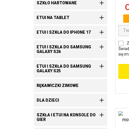

SZKŁO HARTOWANE
C

ETUI NA TABLET

ETUI I SZKŁA DO IPHONE 17
Z

ETUI I SZKŁA DO SAMSUNG
Świad
GALAXY S26
się i

ETUI I SZKŁA DO SAMSUNG
GALAXY S25
RĘKAWICZKI ZIMOWE

DLA DZIECI

SZKŁA I ETUI NA KONSOLE DO
GIER