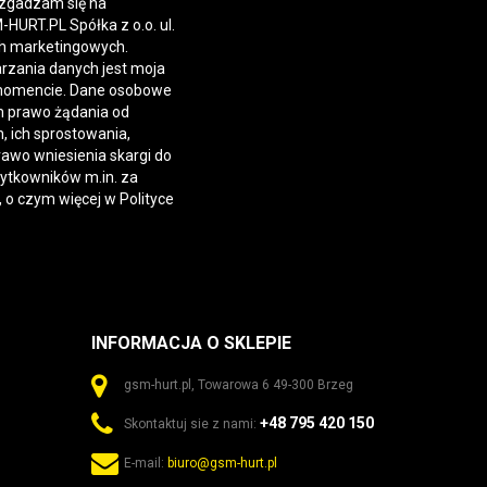
 zgadzam się na
URT.PL Spółka z o.o. ul.
h marketingowych.
rzania danych jest moja
momencie. Dane osobowe
 prawo żądania od
 ich sprostowania,
rawo wniesienia skargi do
żytkowników m.in. za
, o czym więcej w
Polityce
INFORMACJA O SKLEPIE
gsm-hurt.pl, Towarowa 6 49-300 Brzeg
+48 795 420 150
Skontaktuj sie z nami:
E-mail:
biuro@gsm-hurt.pl