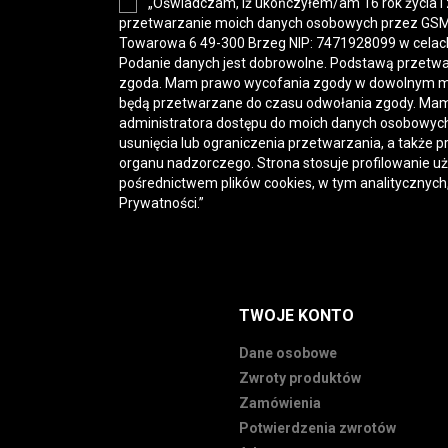
„Oświadczam, iż ukończyłem/am 16 rok życia i
przetwarzanie moich danych osobowych przez GSM-H
Towarowa 6 49-300 Brzeg NIP: 7471928099 w celac
Podanie danych jest dobrowolne. Podstawą przetwa
zgoda. Mam prawo wycofania zgody w dowolnym 
będą przetwarzane do czasu odwołania zgody. Mam
administratora dostępu do moich danych osobowych,
usunięcia lub ograniczenia przetwarzania, a także p
organu nadzorczego. Strona stosuje profilowanie u
pośrednictwem plików cookies, w tym analitycznych
Prywatności
.”
TWOJE KONTO
Dane osobowe
Zwroty produktów
Zamówienia
Potwierdzenia zwrotów