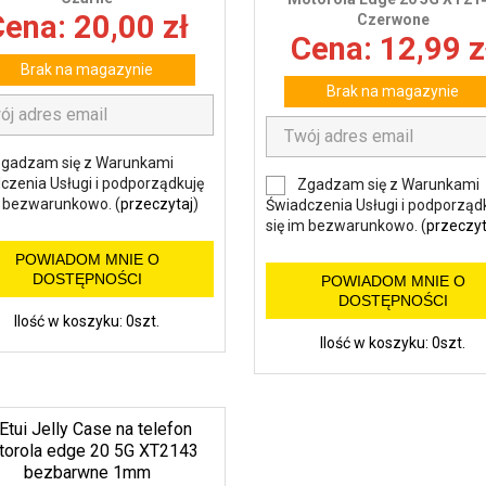
ena: 20,00 zł
Czerwone
Cena: 12,99 z
Brak na magazynie
Brak na magazynie
gadzam się z Warunkami
czenia Usługi i podporządkuję
Zgadzam się z Warunkami
m bezwarunkowo. (
przeczytaj
)
Świadczenia Usługi i podporząd
się im bezwarunkowo. (
przeczyt
POWIADOM MNIE O
DOSTĘPNOŚCI
POWIADOM MNIE O
DOSTĘPNOŚCI
Ilość w koszyku: 0szt.
Ilość w koszyku: 0szt.