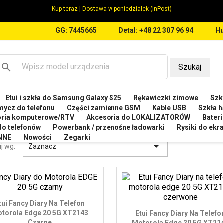
Kup teraz | Dostawa w poniedziałek (InPost)
GG: 7445665
Detal: +48 22 307 96 94
Hu
search
Szukaj
Etui i szkła do Samsung Galaxy S25
Rękawiczki zimowe
Szkł
OTOROLA
Etui do Motorola EDGE 20 5G XT2143
mycz do telefonu
Części zamienne GSM
Kable USB
Szkła h
oria komputerowe/RTV
Akcesoria do LOKALIZATORÓW
Bateri
 DO MOTOROLA EDGE 20 5G XT2143
 do telefonów
Powerbank / przenośne ładowarki
Rysiki do ek
NNE
Nowości
Zegarki

j wg:
Zaznacz
tui Fancy Diary Na Telefon
torola Edge 20 5G XT2143
Etui Fancy Diary Na Telefo
Czarne
Motorola Edge 20 5G XT21