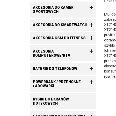
Pokazan

AKCESORIA DO KAMER
SPORTOWYCH
Etui d
zabezp

XT2143
AKCESORIA DO SMARTWATCH
XT2143
profilu

AKCESORIA GSM DO FITNESS
obramo
szybki
Ich nie

AKCESORIA
XT2143
KOMPUTEROWE/RTV
przezn
akceso

BATERIE DO TELEFONÓW
konsum
równie

POWERBANK / PRZENOŚNE
ŁADOWARKI
RYSIKI DO EKRANÓW
DOTYKOWYCH