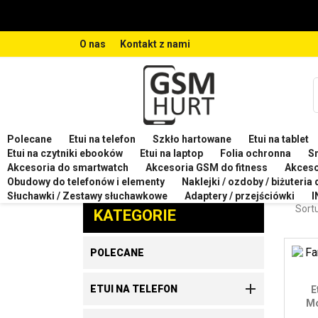
O nas
Kontakt z nami
Polecane
Etui na telefon
Szkło hartowane
Etui na tablet
Strona główna
Etui na telefon
Etui na telefon M
Etui na czytniki ebooków
Etui na laptop
Folia ochronna
S
Akcesoria do smartwatch
Akcesoria GSM do fitness
Akces
ETUI
Obudowy do telefonów i elementy
Naklejki / ozdoby / biżuteria
Zaproponuj produkt
Słuchawki / Zestawy słuchawkowe
Adaptery / przejściówki
I
Sortu
KATEGORIE
POLECANE

ETUI NA TELEFON
E
Mo