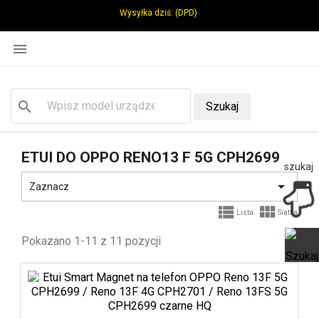
Wysyłka dziś:
(DPD)

search
Szukaj
ETUI DO OPPO RENO13 F 5G CPH2699
szukaj

Zaznacz


Lista
Siatka
Pokazano 1-11 z 11 pozycji
Ot