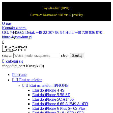
Wysyłka dziś:
(DPD)
Darmowa Dostawa od 40zł min. 2 produkty
O nas
Kontakt z nami
GG: 7445665
Detal: +48 22 307 96 94
Hurt: +48 729 836 970
biuro@gsm-hurt.pl

search
clear
Szukaj

Zaloguj się
shopping_cart
Koszyk
(0)
Polecane


Etui na telefon


Etui na telefon IPHONE
Etui do iPhone 4 4S
Etui do iPhone 5 5S SE
Etui do iPhone 5C A1456
Etui do iPhone 6 6S A1549 A1633
Etui do iPhone 6 Plus 6+ 6S Plus
Etui do iPhone 7 / 8 / SE2 / SE3