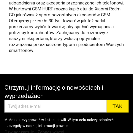
udogodnienia oraz akcesoria przeznaczone ich telefonowi.
W hurtowni GSM HURT można kupić etui do Xiaomi Redmi
GO jak również sporo pozostałych akcesoriów GSM.
Oferujemy przeszło 30 tys. towarów jak też nadal
poszerzamy wybór towarów, aby spełnić wymagania i
potrzeby kontrahentów. Zachęcamy do rozmowy z
naszymi ekspertami, którzy wskażą optymalne
rozwiązania przeznaczone typom i producentom Waszych
smartfonów.
Otrzymuj informację o nowościach i
wyprzedażach
Możesz zrezygnować w każdej chwili. W tym celu należy odnaleźć
szczegóły w naszej informacji prawnej.
Oświadczam, iż... Zobacz więcej