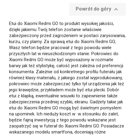

Powrót do góry
Etui do Xiaomi Redmi GO to produkt wysokiej jakości,
dzięki jakiemu Twój telefon zostanie właściwie
zabezpieczony przed zagrożeniem w postaci zarysowania,
kurzu, czy plamy. Za sprawą etui do Xiaomi Redmi GO,
Wasz telefon będzie pracował z tego powodu wiele
przyszłych lat w nieuszkodzonym stanie. Pokrowiec do
Xiaomi Redmi GO może być wyposażony w rozmaite
barwy jak też stylistykę, całość jest zależna od preferencji
konsumenta. Zależnie od konkretnego profilu futerału jak
również klasy materiału, z jakiego został wyprodukowany,
pokrowiec może zabezpieczać tylko tył urządzenia jak też
jego krawędzie, przykładem może być etui plecki. Dobór
etui z klapką, ewentualnie wsuwki to zapewnienie także
zabezpieczenia przedniej szybki, ekranu. Gadżety takie jak
etui do Xiaomi Redmi GO mogą być świetnym pomysłem
na upominek. Ich nieduży koszt w w stosunku do zalet,
będzie fajną inwestycją z tego powodu wskazane jest
zaopatrzyć się w futerał do Xiaomi Redmi GO. Posiadacze
wskazanego modelu smartfona, doceniają różne