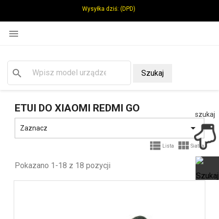
Wysyłka dziś:
(DPD)

search
Szukaj
ETUI DO XIAOMI REDMI GO
szukaj

Zaznacz


Lista
Siatka
Pokazano 1-18 z 18 pozycji
Ot