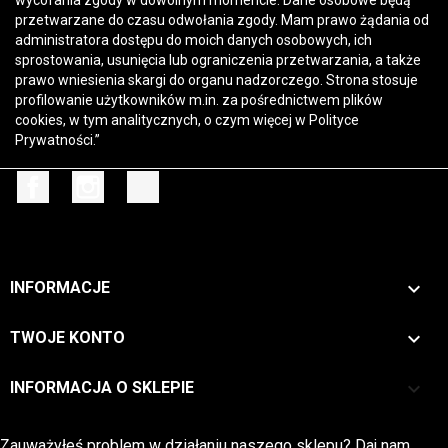
wycofania zgody w dowolnym momencie. Dane osobowe będą
przetwarzane do czasu odwołania zgody. Mam prawo żądania od
administratora dostępu do moich danych osobowych, ich
sprostowania, usunięcia lub ograniczenia przetwarzania, a także
prawo wniesienia skargi do organu nadzorczego. Strona stosuje
profilowanie użytkowników m.in. za pośrednictwem plików
cookies, w tym analitycznych, o czym więcej w
Polityce
Prywatności
.”
Facebook
Instagram
TikTok

INFORMACJE

TWOJE KONTO
keyboard_arrow_down
INFORMACJA O SKLEPIE
Zwrot →
Zauważyłeś problem w działaniu naszego sklepu? Daj nam