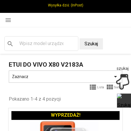
Wysyłka dziś:
(InPost)

search
Szukaj
ETUI DO VIVO X80 V2183A
szukaj

Zaznacz


Lista
Siatka
Pokazano 1-4 z 4 pozycji
WYPRZEDAŻ!
Ot