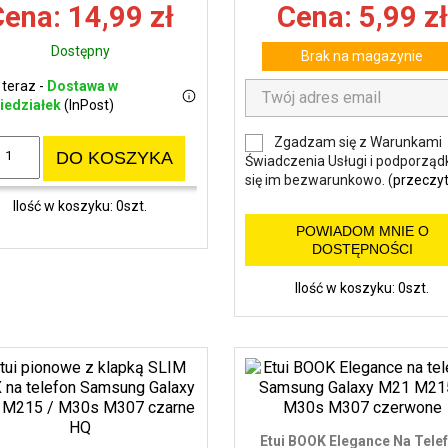
ena: 14,99 zł
Cena: 5,99 zł
Dostępny
Brak na magazynie
 teraz -
Dostawa w
iedziałek
(InPost)
Zgadzam się z Warunkami
DO KOSZYKA
Świadczenia Usługi i podporząd
się im bezwarunkowo. (
przeczyt
Ilość w koszyku: 0szt.
POWIADOM MNIE O
DOSTĘPNOŚCI
Ilość w koszyku: 0szt.
Etui BOOK Elegance Na Tele