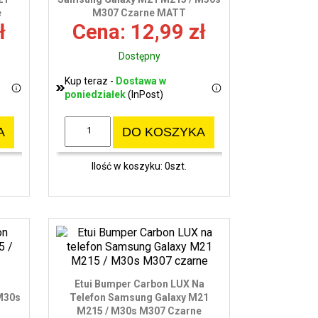
e
M307 Czarne MATT
wy
ł
Cena: 12,99 zł
Dostępny
Kup teraz -
Dostawa w
poniedziałek
(InPost)
A
DO KOSZYKA
Ilość w koszyku: 0szt.
Etui Bumper Carbon LUX Na
M30s
Telefon Samsung Galaxy M21
M215 / M30s M307 Czarne