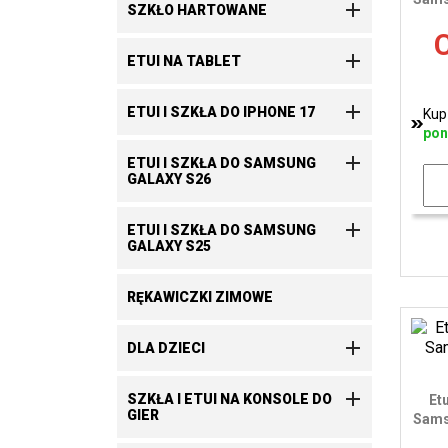

SZKŁO HARTOWANE
C

ETUI NA TABLET

ETUI I SZKŁA DO IPHONE 17
Kup
pon

ETUI I SZKŁA DO SAMSUNG
GALAXY S26

ETUI I SZKŁA DO SAMSUNG
GALAXY S25
RĘKAWICZKI ZIMOWE

DLA DZIECI

SZKŁA I ETUI NA KONSOLE DO
Et
GIER
Sams