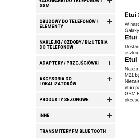

ŁADOWARKI DO TELEFONÓW I
GSM
Etui

OBUDOWY DO TELEFONÓW I
W nasz
ELEMENTY
Galaxy
Etu
NAKLEJKI / OZDOBY / BIŻUTERIA
Dostar
DO TELEFONÓW
uszkod
Etui

ADAPTERY / PRZEJŚCIÓWKI
Nasza 
M21 będ

AKCESORIA DO
Niezal
LOKALIZATORÓW
etui i
GSM Hu

akcesor
PRODUKTY SEZONOWE

INNE
TRANSMITERY FM BLUETOOTH