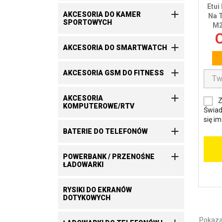
Etui

AKCESORIA DO KAMER
Na 
SPORTOWYCH
M2
C

AKCESORIA DO SMARTWATCH

AKCESORIA GSM DO FITNESS

AKCESORIA
Z
KOMPUTEROWE/RTV
Świad
się i

BATERIE DO TELEFONÓW

POWERBANK / PRZENOŚNE
ŁADOWARKI
RYSIKI DO EKRANÓW
DOTYKOWYCH
Pokazan