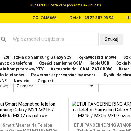
Kup teraz | Dostawa w poniedziałek (InPost)
GG: 7445665
Detal: +48 22 307 96 94
Hu
search
Szukaj
Etui i szkła do Samsung Galaxy S25
Rękawiczki zimowe
Szkł
MSUNG
Etui do Samsung Galaxy M21
mycz do telefonu
Części zamienne GSM
Kable USB
Szkła h
oria komputerowe/RTV
Akcesoria do LOKALIZATORÓW
Bateri
I DO SAMSUNG GALAXY M21
 do telefonów
Powerbank / przenośne ładowarki
Rysiki do ek
NNE
Nowości
Zegarki

j wg:
Zaznacz
ui Smart Magnet Na Telefon
ETUI PANCERNE RING ARMOR
ung Galaxy M21 M215 / M30s
Telefon Samsung Galaxy M