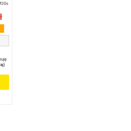
M30s
ł
kuję
aj
)