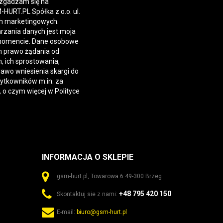
 zgadzam się na
URT.PL Spółka z o.o. ul.
h marketingowych.
rzania danych jest moja
momencie. Dane osobowe
 prawo żądania od
 ich sprostowania,
rawo wniesienia skargi do
żytkowników m.in. za
, o czym więcej w
Polityce
INFORMACJA O SKLEPIE
gsm-hurt.pl, Towarowa 6 49-300 Brzeg
+48 795 420 150
Skontaktuj sie z nami:
E-mail:
biuro@gsm-hurt.pl