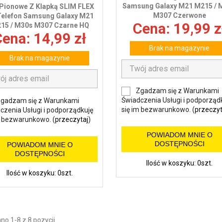
Samsung Galaxy M21 M215 / 
 Pionowe Z Klapką SLIM FLEX
M307 Czerwone
Telefon Samsung Galaxy M21
Cena: 19,99 z
15 / M30s M307 Czarne HQ
ena: 14,99 zł
Brak na magazynie
Brak na magazynie
Zgadzam się z Warunkami
Świadczenia Usługi i podporząd
gadzam się z Warunkami
się im bezwarunkowo. (
przeczyt
czenia Usługi i podporządkuję
m bezwarunkowo. (
przeczytaj
)
POWIADOM MNIE O
DOSTĘPNOŚCI
POWIADOM MNIE O
DOSTĘPNOŚCI
Ilość w koszyku: 0szt.
Ilość w koszyku: 0szt.
o 1-8 z 8 pozycji