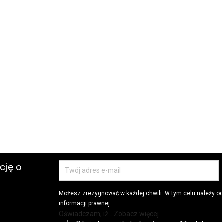
cję o
Możesz zrezygnować w każdej chwili. W tym celu należy o
informacji prawnej.
Oświadczam, iż... Zobacz więcej