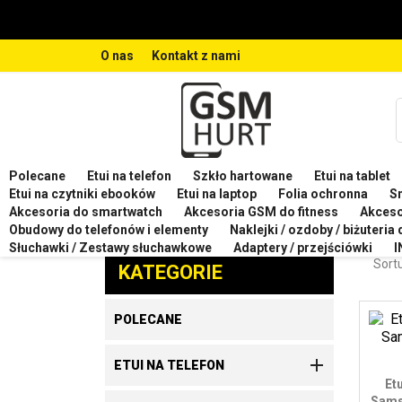
O nas
Kontakt z nami
Polecane
Etui na telefon
Szkło hartowane
Etui na tablet
Strona główna
Etui na telefon
Etui na telefon SA
Etui na czytniki ebooków
Etui na laptop
Folia ochronna
S
Akcesoria do smartwatch
Akcesoria GSM do fitness
Akces
ETU
Obudowy do telefonów i elementy
Naklejki / ozdoby / biżuteria
Zaproponuj produkt
Słuchawki / Zestawy słuchawkowe
Adaptery / przejściówki
I
Sortu
KATEGORIE
POLECANE

ETUI NA TELEFON
Et
Sams