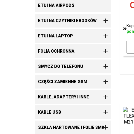
C
ETUI NA AIRPODS

ETUI NA CZYTNIKI EBOOKÓW
Kup
pon

ETUI NA LAPTOP

FOLIA OCHRONNA

SMYCZ DO TELEFONU

CZĘŚCI ZAMIENNE GSM

KABLE, ADAPTERY I INNE

KABLE USB

SZKŁA HARTOWANE I FOLIE 3MK