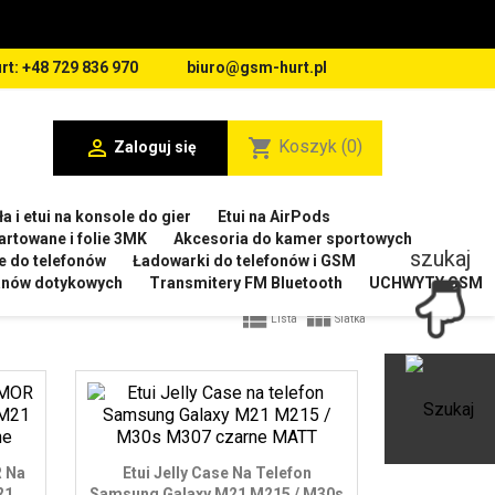
rt: +48 729 836 970
biuro@gsm-hurt.pl

shopping_cart
Koszyk
(0)
Zaloguj się
a i etui na konsole do gier
Etui na AirPods
artowane i folie 3MK
Akcesoria do kamer sportowych
szukaj
e do telefonów
Ładowarki do telefonów i GSM
ranów dotykowych
Transmitery FM Bluetooth
UCHWYTY GSM


Lista
Siatka
Ot
 Na
Etui Jelly Case Na Telefon
21
Samsung Galaxy M21 M215 / M30s