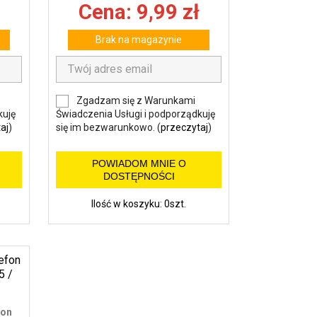
Cena: 9,99 zł
Brak na magazynie
Zgadzam się z Warunkami
kuję
Świadczenia Usługi i podporządkuję
aj
)
się im bezwarunkowo. (
przeczytaj
)
POWIADOM MNIE O
DOSTĘPNOŚCI
Ilość w koszyku: 0szt.
fon