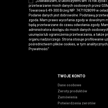
„Oświadczam, iż ukończyłem/am 16 rok życia i
przetwarzanie moich danych osobowych przez GSM-H
Towarowa 6 49-300 Brzeg NIP: 7471928099 w celac
Podanie danych jest dobrowolne. Podstawą przetwa
zgoda. Mam prawo wycofania zgody w dowolnym 
będą przetwarzane do czasu odwołania zgody. Mam
administratora dostępu do moich danych osobowych,
usunięcia lub ograniczenia przetwarzania, a także p
organu nadzorczego. Strona stosuje profilowanie u
pośrednictwem plików cookies, w tym analitycznych
Prywatności
.”
TWOJE KONTO
Dane osobowe
Zwroty produktów
Zamówienia
Potwierdzenia zwrotów