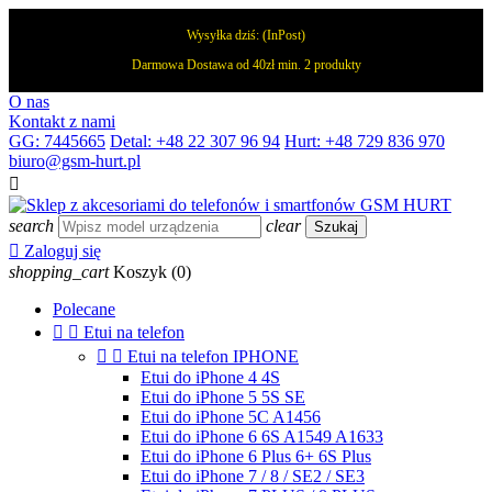
Wysyłka dziś:
(InPost)
Darmowa Dostawa od 40zł min. 2 produkty
O nas
Kontakt z nami
GG: 7445665
Detal: +48 22 307 96 94
Hurt: +48 729 836 970
biuro@gsm-hurt.pl

search
clear
Szukaj

Zaloguj się
shopping_cart
Koszyk
(0)
Polecane


Etui na telefon


Etui na telefon IPHONE
Etui do iPhone 4 4S
Etui do iPhone 5 5S SE
Etui do iPhone 5C A1456
Etui do iPhone 6 6S A1549 A1633
Etui do iPhone 6 Plus 6+ 6S Plus
Etui do iPhone 7 / 8 / SE2 / SE3