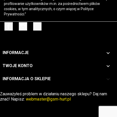
profilowanie użytkowników m.in. za pośrednictwem plików
cookies, w tym analitycznych, o czym więcej w
Polityce
Prywatności
.”
Facebook
Instagram
TikTok

INFORMACJE

TWOJE KONTO
keyboard_arrow_down
INFORMACJA O SKLEPIE
Zwrot →
Zauważyłeś problem w działaniu naszego sklepu? Daj nam
znać! Napisz:
webmaster@gsm-hurt.pl