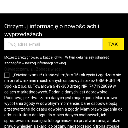
wys
Otrzymuj informację o nowościach i
wyprzedażach
Możesz zrezygnować w każdej chwili. W tym celu należy odnaleźć
szczegóły w naszej informacji prawnej.
Oświadczam, iż... Zobacz więcej
„Oświadczam, iż ukończyłem/am 16 rok życia i zgadzam się
na przetwarzanie moich danych osobowych przez GSM-HURT.PL
Spółka z o.o. ul. Towarowa 6 49-300 Brzeg NIP: 7471928099 w
celach marketingowych. Podanie danych jest dobrowolne.
Podstawą przetwarzania danych jest moja zgoda. Mam prawo
wycofania zgody w dowolnym momencie. Dane osobowe będą
przetwarzane do czasu odwołania zgody. Mam prawo żądania od
administratora dostępu do moich danych osobowych, ich
sprostowania, usunięcia lub ograniczenia przetwarzania, a także
prawo wniesienia skargi do organu nadzorczego. Strona stosuje