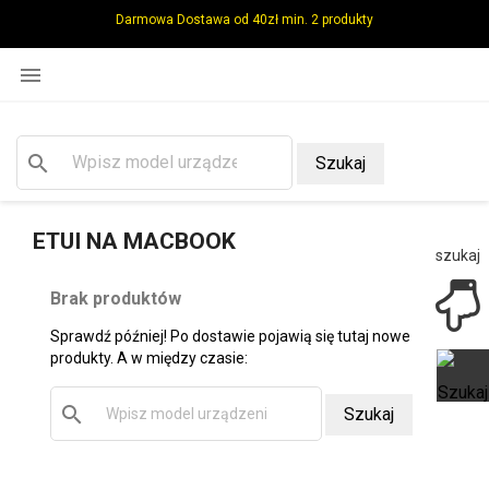
Darmowa Dostawa od 40zł min. 2 produkty

search
Szukaj
ETUI NA MACBOOK
szukaj
Brak produktów
Sprawdź później! Po dostawie pojawią się tutaj nowe
produkty. A w między czasie:
search
Szukaj
Ot