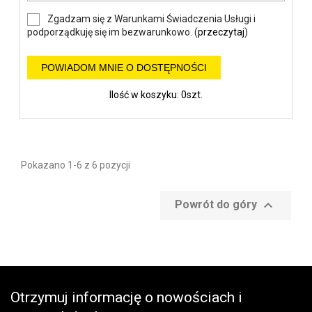
Zgadzam się z Warunkami Świadczenia Usługi i
podporządkuję się im bezwarunkowo. (
przeczytaj
)
POWIADOM MNIE O DOSTĘPNOŚCI
Ilość w koszyku: 0szt.
Pokazano 1-6 z 6 pozycji

Powrót do góry
Otrzymuj informację o nowościach i