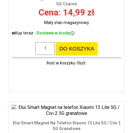
wys
5G Czarne
Cena: 14,99 zł
Mały stan magazynowy
Kup teraz -
Dostawa w środę
DO KOSZYKA
Ilość w koszyku: 0szt.
Etui Smart Magnet Na Telefon Xiaomi 13 Lite 5G / Civi 2
5G Granatowe