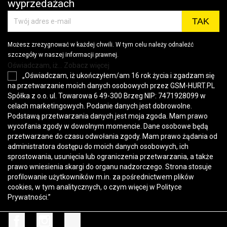
wyprzedażach
Możesz zrezygnować w każdej chwili. W tym celu należy odnaleźć
szczegóły w naszej informacji prawnej.
Oświadczam, iż... Zobacz więcej
„Oświadczam, iż ukończyłem/am 16 rok życia i zgadzam się
na przetwarzanie moich danych osobowych przez GSM-HURT.PL
Spółka z o.o. ul. Towarowa 6 49-300 Brzeg NIP: 7471928099 w
celach marketingowych. Podanie danych jest dobrowolne.
Podstawą przetwarzania danych jest moja zgoda. Mam prawo
wycofania zgody w dowolnym momencie. Dane osobowe będą
przetwarzane do czasu odwołania zgody. Mam prawo żądania od
administratora dostępu do moich danych osobowych, ich
sprostowania, usunięcia lub ograniczenia przetwarzania, a także
prawo wniesienia skargi do organu nadzorczego. Strona stosuje
profilowanie użytkowników m.in. za pośrednictwem plików
cookies, w tym analitycznych, o czym więcej w
Polityce
Prywatności
.”
Facebook
Instagram
TikTok