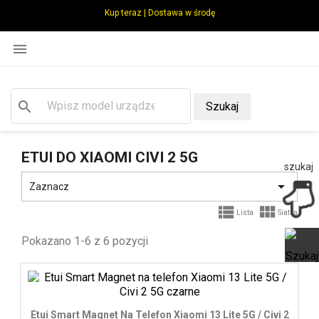
Kup teraz | Dostawa w środę

search
Szukaj
ETUI DO XIAOMI CIVI 2 5G
szukaj

Zaznacz


Lista
Siatka
Pokazano 1-6 z 6 pozycji
Ot
Etui Smart Magnet Na Telefon Xiaomi 13 Lite 5G / Civi 2