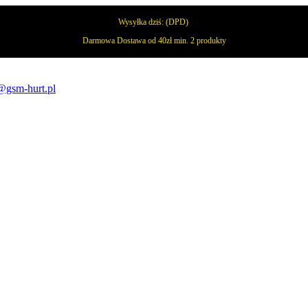
Wysyłka dziś:
(DPD)
Darmowa Dostawa od 40zł min. 2 produkty
@gsm-hurt.pl