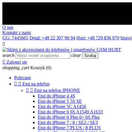
O nas
Kontakt z nami
GG: 7445665
Detal: +48 22 307 96 94
Hurt: +48 729 836 970
biuro

search
clear
Szukaj

Zaloguj się
shopping_cart
Koszyk
(0)
Polecane


Etui na telefon


Etui na telefon IPHONE
Etui do iPhone 4 4S
Etui do iPhone 5 5S SE
Etui do iPhone 5C A1456
Etui do iPhone 6 6S A1549 A1633
Etui do iPhone 6 Plus 6+ 6S Plus
Etui do iPhone 7 / 8 / SE2 / SE3
Etui do iPhone 7 PLUS / 8 PLUS