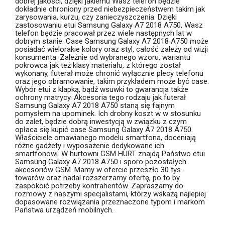
dobrej jakości, dzięki jakiemu Wasz telefon będzie
dokładnie chroniony przed niebezpieczeństwem takim jak
zarysowania, kurzu, czy zanieczyszczenia. Dzięki
zastosowaniu etui Samsung Galaxy A7 2018 A750, Wasz
telefon będzie pracował przez wiele następnych lat w
dobrym stanie. Case Samsung Galaxy A7 2018 A750 może
posiadać wielorakie kolory oraz styl, całość zależy od wizji
konsumenta. Zależnie od wybranego wzoru, wariantu
pokrowca jak też klasy materiału, z którego został
wykonany, futerał może chronić wyłącznie plecy telefonu
oraz jego obramowanie, takim przykładem może być case.
Wybór etui z klapką, bądź wsuwki to gwarancja także
ochrony matrycy. Akcesoria tego rodzaju jak futerał
Samsung Galaxy A7 2018 A750 staną się fajnym
pomysłem na upominek. Ich drobny koszt w w stosunku
do zalet, będzie dobrą inwestycją w związku z czym
opłaca się kupić case Samsung Galaxy A7 2018 A750.
Właściciele omawianego modelu smartfona, doceniają
różne gadżety i wyposażenie dedykowane ich
smartfonowi. W hurtowni GSM HURT znajdą Państwo etui
Samsung Galaxy A7 2018 A750 i sporo pozostałych
akcesoriów GSM. Mamy w ofercie przeszło 30 tys.
towarów oraz nadal rozszerzamy ofertę, po to by
zaspokoić potrzeby kontrahentów. Zapraszamy do
rozmowy z naszymi specjalistami, którzy wskażą najlepiej
dopasowane rozwiązania przeznaczone typom i markom
Państwa urządzeń mobilnych.