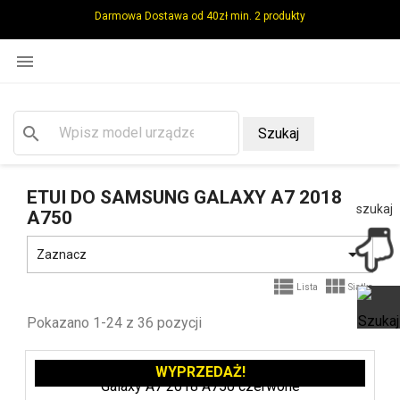
Darmowa Dostawa od 40zł min. 2 produkty

search
Szukaj
ETUI DO SAMSUNG GALAXY A7 2018
szukaj
A750

Zaznacz


Lista
Siatka
Pokazano 1-24 z 36 pozycji
Ot
WYPRZEDAŻ!