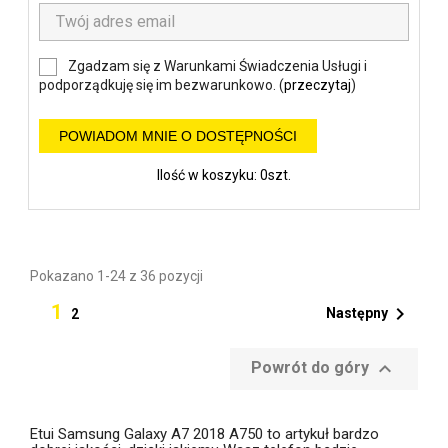
Zgadzam się z Warunkami Świadczenia Usługi i
podporządkuję się im bezwarunkowo. (
przeczytaj
)
POWIADOM MNIE O DOSTĘPNOŚCI
Ilość w koszyku: 0szt.
Pokazano 1-24 z 36 pozycji
1

Następny
2

Powrót do góry
Etui Samsung Galaxy A7 2018 A750 to artykuł bardzo