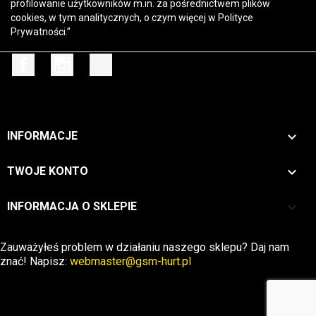
profilowanie użytkowników m.in. za pośrednictwem plików
cookies, w tym analitycznych, o czym więcej w
Polityce
Prywatności
.”
Facebook
Instagram
TikTok

INFORMACJE

TWOJE KONTO
keyboard_arrow_down
INFORMACJA O SKLEPIE
Zwrot →
Zauważyłeś problem w działaniu naszego sklepu? Daj nam
znać! Napisz:
webmaster@gsm-hurt.pl