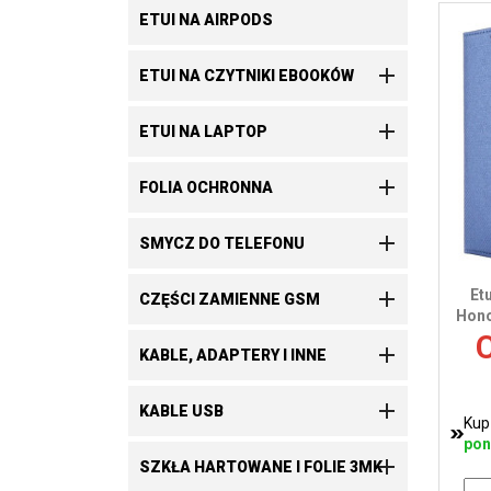
ETUI NA AIRPODS

ETUI NA CZYTNIKI EBOOKÓW

ETUI NA LAPTOP

FOLIA OCHRONNA

SMYCZ DO TELEFONU

Et
CZĘŚCI ZAMIENNE GSM
Hono
C

KABLE, ADAPTERY I INNE

KABLE USB
Kup
pon

SZKŁA HARTOWANE I FOLIE 3MK