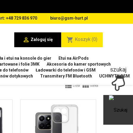
rt: +48 729 836 970
biuro@gsm-hurt.pl

shopping_cart
Koszyk
(0)
Zaloguj się
a i etui na konsole do gier
Etui na AirPods
artowane i folie 3MK
Akcesoria do kamer sportowych
szukaj
e do telefonów
Ładowarki do telefonów i GSM
ranów dotykowych
Transmitery FM Bluetooth
UCHWYTY GSM


Lista
Siatka
Ot