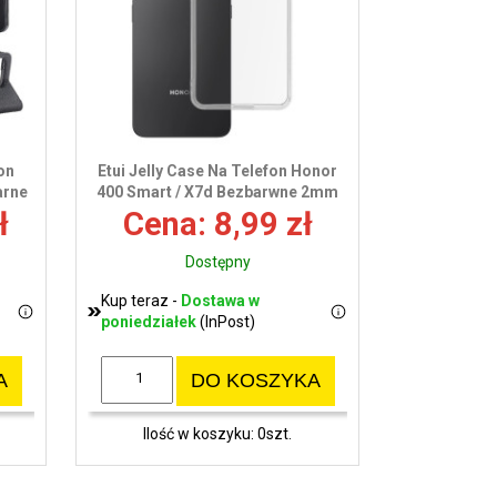
wy
on
Etui Jelly Case Na Telefon Honor
arne
400 Smart / X7d Bezbarwne 2mm
ł
Cena: 8,99 zł
Dostępny
Kup teraz -
Dostawa w
poniedziałek
(InPost)
A
DO KOSZYKA
Ilość w koszyku: 0szt.