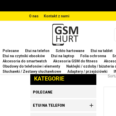
O nas
Kontakt z nami
Polecane
Etui na telefon
Szkło hartowane
Etui na tablet
Strona główna
Etui na telefon
Etui na telefon HO
Etui na czytniki ebooków
Etui na laptop
Folia ochronna
S
Akcesoria do smartwatch
Akcesoria GSM do fitness
Akces
ETUI
Obudowy do telefonów i elementy
Naklejki / ozdoby / biżuteria
Zaproponuj produkt
Słuchawki / Zestawy słuchawkowe
Adaptery / przejściówki
I
Sortu
KATEGORIE
POLECANE

ETUI NA TELEFON