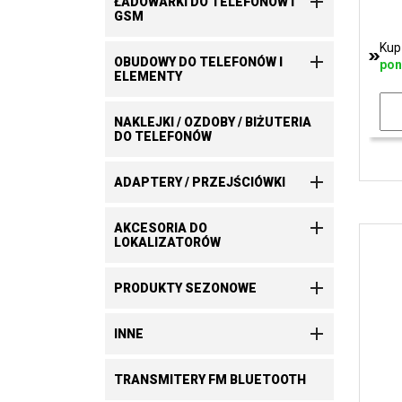

ŁADOWARKI DO TELEFONÓW I
GSM
Kup

OBUDOWY DO TELEFONÓW I
pon
ELEMENTY
NAKLEJKI / OZDOBY / BIŻUTERIA
DO TELEFONÓW

ADAPTERY / PRZEJŚCIÓWKI

AKCESORIA DO
LOKALIZATORÓW

PRODUKTY SEZONOWE

INNE
TRANSMITERY FM BLUETOOTH