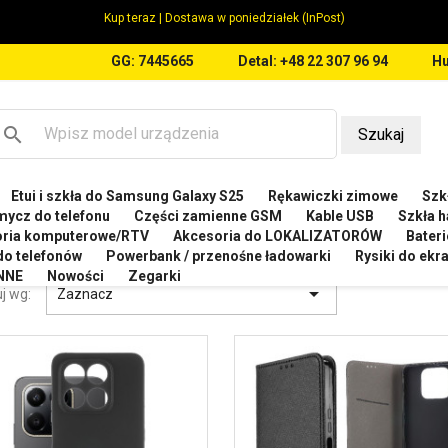
Kup teraz | Dostawa w poniedziałek (InPost)
GG: 7445665
Detal: +48 22 307 96 94
Hu
search
Szukaj
Etui i szkła do Samsung Galaxy S25
Rękawiczki zimowe
Szkł
NOR
Etui do Honor X7d 4G LGN-LX1
mycz do telefonu
Części zamienne GSM
Kable USB
Szkła h
oria komputerowe/RTV
Akcesoria do LOKALIZATORÓW
Bateri
 DO HONOR X7D 4G LGN-LX1
 do telefonów
Powerbank / przenośne ładowarki
Rysiki do ek
NNE
Nowości
Zegarki

j wg:
Zaznacz