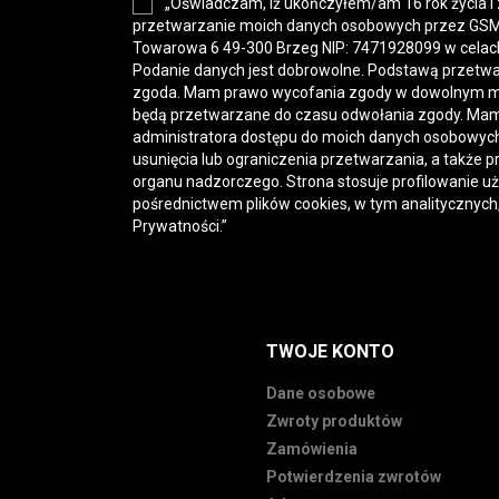
„Oświadczam, iż ukończyłem/am 16 rok życia i
przetwarzanie moich danych osobowych przez GSM-H
Towarowa 6 49-300 Brzeg NIP: 7471928099 w celac
Podanie danych jest dobrowolne. Podstawą przetwa
zgoda. Mam prawo wycofania zgody w dowolnym 
będą przetwarzane do czasu odwołania zgody. Mam
administratora dostępu do moich danych osobowych,
usunięcia lub ograniczenia przetwarzania, a także p
organu nadzorczego. Strona stosuje profilowanie u
pośrednictwem plików cookies, w tym analitycznych
Prywatności
.”
TWOJE KONTO
Dane osobowe
Zwroty produktów
Zamówienia
Potwierdzenia zwrotów