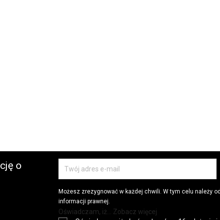
cję o
Możesz zrezygnować w każdej chwili. W tym celu należy o
informacji prawnej.
Oświadczam, iż... Zobacz więcej