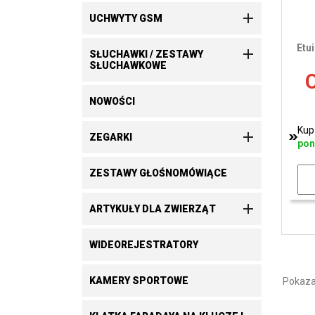

UCHWYTY GSM
Etu

SŁUCHAWKI / ZESTAWY
SŁUCHAWKOWE
C
NOWOŚCI
Kup

ZEGARKI
pon
ZESTAWY GŁOŚNOMÓWIĄCE

ARTYKUŁY DLA ZWIERZĄT
WIDEOREJESTRATORY
KAMERY SPORTOWE
Pokaza