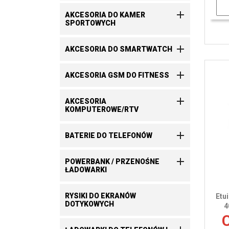

AKCESORIA DO KAMER
SPORTOWYCH

AKCESORIA DO SMARTWATCH

AKCESORIA GSM DO FITNESS

AKCESORIA
KOMPUTEROWE/RTV

BATERIE DO TELEFONÓW

POWERBANK / PRZENOŚNE
ŁADOWARKI
RYSIKI DO EKRANÓW
Etu
DOTYKOWYCH
4
C