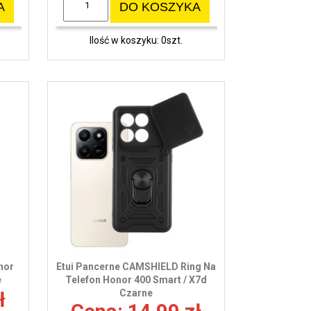
A
DO KOSZYKA
Ilość w koszyku: 0szt.
nor
Etui Pancerne CAMSHIELD Ring Na
e
Telefon Honor 400 Smart / X7d
Czarne
ł