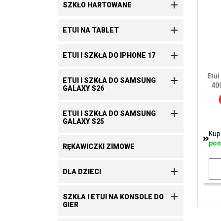

SZKŁO HARTOWANE

ETUI NA TABLET

ETUI I SZKŁA DO IPHONE 17
Etui

ETUI I SZKŁA DO SAMSUNG
40
GALAXY S26

ETUI I SZKŁA DO SAMSUNG
GALAXY S25
Kup
pon
RĘKAWICZKI ZIMOWE

DLA DZIECI

SZKŁA I ETUI NA KONSOLE DO
GIER