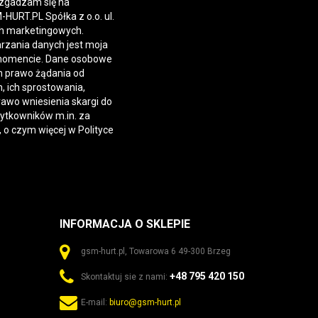
 zgadzam się na
URT.PL Spółka z o.o. ul.
h marketingowych.
rzania danych jest moja
momencie. Dane osobowe
 prawo żądania od
 ich sprostowania,
rawo wniesienia skargi do
żytkowników m.in. za
, o czym więcej w
Polityce
INFORMACJA O SKLEPIE
gsm-hurt.pl, Towarowa 6 49-300 Brzeg
+48 795 420 150
Skontaktuj sie z nami:
E-mail:
biuro@gsm-hurt.pl