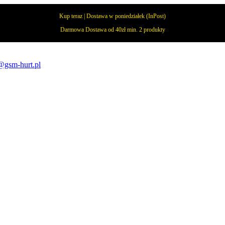
Kup teraz | Dostawa w poniedziałek (InPost)
Darmowa Dostawa od 40zł min. 2 produkty
@gsm-hurt.pl