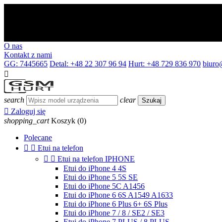
O nas
Kontakt z nami
GG: 7445665
Detal: +48 22 307 96 94
Hurt: +48 729 836 970
biuro

search
clear
Szukaj

Zaloguj się
shopping_cart
Koszyk
(0)
Polecane


Etui na telefon


Etui na telefon IPHONE
Etui do iPhone 4 4S
Etui do iPhone 5 5S SE
Etui do iPhone 5C A1456
Etui do iPhone 6 6S A1549 A1633
Etui do iPhone 6 Plus 6+ 6S Plus
Etui do iPhone 7 / 8 / SE2 / SE3
Etui do iPhone 7 PLUS / 8 PLUS