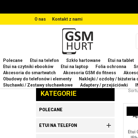
O nas
Kontakt z nami
Polecane
Etui na telefon
Szkło hartowane
Etui na tablet
Strona główna
Etui na telefon
Etui na telefon IPH
Etui na czytniki ebooków
Etui na laptop
Folia ochronna
S
Akcesoria do smartwatch
Akcesoria GSM do fitness
Akces
ETUI
Obudowy do telefonów i elementy
Naklejki / ozdoby / biżuteria
Zaproponuj produkt
Słuchawki / Zestawy słuchawkowe
Adaptery / przejściówki
I
Sortu
KATEGORIE
POLECANE

ETUI NA TELEFON
Etui
IPh