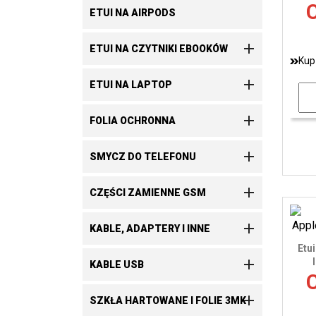
C
ETUI NA AIRPODS

ETUI NA CZYTNIKI EBOOKÓW
Kup

ETUI NA LAPTOP

FOLIA OCHRONNA

SMYCZ DO TELEFONU

CZĘŚCI ZAMIENNE GSM

KABLE, ADAPTERY I INNE
Etu

KABLE USB
C

SZKŁA HARTOWANE I FOLIE 3MK