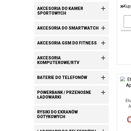
Kup

AKCESORIA DO KAMER
SPORTOWYCH

AKCESORIA DO SMARTWATCH

AKCESORIA GSM DO FITNESS

AKCESORIA
KOMPUTEROWE/RTV

BATERIE DO TELEFONÓW

POWERBANK / PRZENOŚNE
ŁADOWARKI
Et
A
RYSIKI DO EKRANÓW
DOTYKOWYCH
C