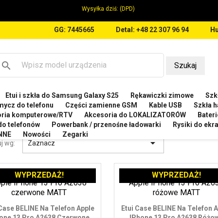
Wysyłka dziś:
(DPD)
GG: 7445665
Detal: +48 22 307 96 94
Hu
search
Szukaj
Etui i szkła do Samsung Galaxy S25
Rękawiczki zimowe
Szkł
ONE
Etui do iPhone 13 Pro A2638 A2639
mycz do telefonu
Części zamienne GSM
Kable USB
Szkła h
oria komputerowe/RTV
Akcesoria do LOKALIZATORÓW
Bateri
 DO IPHONE 13 PRO A2638 A2639
 do telefonów
Powerbank / przenośne ładowarki
Rysiki do ek
NNE
Nowości
Zegarki

j wg:
Zaznacz
WYPRZEDAŻ!
WYPRZEDAŻ!
 Case BELINE Na Telefon Apple
Etui Case BELINE Na Telefon 
one 13 Pro A2638 Czerwone
IPhone 13 Pro A2638 Różo