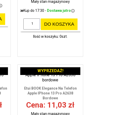
Mały stan magazynowy
Kup do 17:30 -
Dostawa jutro
A
DO KOSZYKA
Ilość w koszyku: 0szt.
WYPRZEDAŻ!
efon
Etui BOOK Elegance Na Telefon
8
Apple IPhone 13 Pro A2638
Bordowe
ł
Cena: 11,03 zł
Mały stan magazynowy