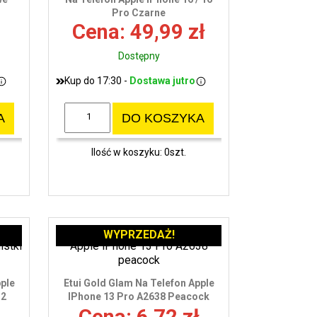
Pro Czarne
wy
Cena: 49,99 zł
Dostępny
Kup do 17:30 -
Dostawa jutro
A
DO KOSZYKA
Ilość w koszyku: 0szt.
WYPRZEDAŻ!
pple
Etui Gold Glam Na Telefon Apple
 2
IPhone 13 Pro A2638 Peacock