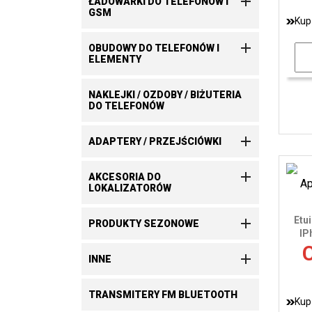

ŁADOWARKI DO TELEFONÓW I
GSM
Kup

OBUDOWY DO TELEFONÓW I
ELEMENTY
NAKLEJKI / OZDOBY / BIŻUTERIA
DO TELEFONÓW

ADAPTERY / PRZEJŚCIÓWKI

AKCESORIA DO
LOKALIZATORÓW
Etu

PRODUKTY SEZONOWE
IP
C

INNE
TRANSMITERY FM BLUETOOTH
Kup