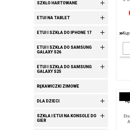

SZKŁO HARTOWANE

ETUI NA TABLET

ETUI I SZKŁA DO IPHONE 17
Kup

ETUI I SZKŁA DO SAMSUNG
GALAXY S26

ETUI I SZKŁA DO SAMSUNG
GALAXY S25
RĘKAWICZKI ZIMOWE

DLA DZIECI

SZKŁA I ETUI NA KONSOLE DO
Etu
GIER
A