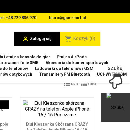
rt: +48 729 836 970
biuro@gsm-hurt.pl

shopping_cart
Koszyk
(0)
Zaloguj się
a i etui na konsole do gier
Etui na AirPods
artowane i folie 3MK
Akcesoria do kamer sportowych
szukaj
e do telefonów
Ładowarki do telefonów i GSM
ranów dotykowych
Transmitery FM Bluetooth
UCHWYTY GSM


Lista
Siatka
Ot
Apple
Etui Kieszonka Skórzana CRAZY
we
Na Telefon Apple IPhone 16 / 16