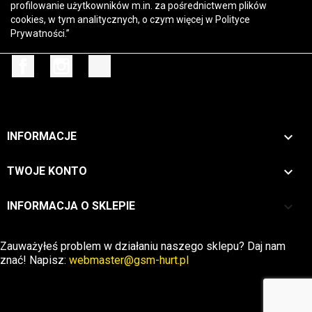
profilowanie użytkowników m.in. za pośrednictwem plików
cookies, w tym analitycznych, o czym więcej w
Polityce
Prywatności
.”
Facebook
Instagram
TikTok

INFORMACJE

TWOJE KONTO
keyboard_arrow_down
INFORMACJA O SKLEPIE
Zwrot →
Zauważyłeś problem w działaniu naszego sklepu? Daj nam
znać! Napisz:
webmaster@gsm-hurt.pl