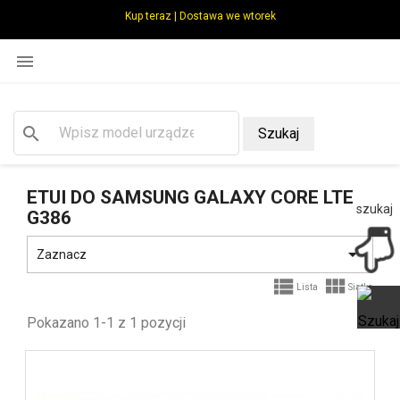
Kup teraz | Dostawa we wtorek

search
Szukaj
ETUI DO SAMSUNG GALAXY CORE LTE
szukaj
G386

Zaznacz


Lista
Siatka
Pokazano 1-1 z 1 pozycji
Ot