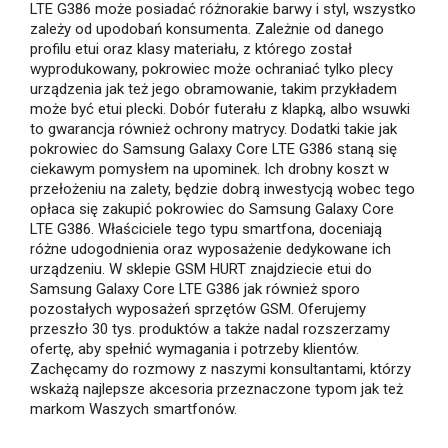
LTE G386 może posiadać różnorakie barwy i styl, wszystko
zależy od upodobań konsumenta. Zależnie od danego
profilu etui oraz klasy materiału, z którego został
wyprodukowany, pokrowiec może ochraniać tylko plecy
urządzenia jak też jego obramowanie, takim przykładem
może być etui plecki. Dobór futerału z klapką, albo wsuwki
to gwarancja również ochrony matrycy. Dodatki takie jak
pokrowiec do Samsung Galaxy Core LTE G386 staną się
ciekawym pomysłem na upominek. Ich drobny koszt w
przełożeniu na zalety, będzie dobrą inwestycją wobec tego
opłaca się zakupić pokrowiec do Samsung Galaxy Core
LTE G386. Właściciele tego typu smartfona, doceniają
różne udogodnienia oraz wyposażenie dedykowane ich
urządzeniu. W sklepie GSM HURT znajdziecie etui do
Samsung Galaxy Core LTE G386 jak również sporo
pozostałych wyposażeń sprzętów GSM. Oferujemy
przeszło 30 tys. produktów a także nadal rozszerzamy
ofertę, aby spełnić wymagania i potrzeby klientów.
Zachęcamy do rozmowy z naszymi konsultantami, którzy
wskażą najlepsze akcesoria przeznaczone typom jak też
markom Waszych smartfonów.