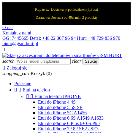
Kup teraz | Dostawa w poniedziałek (InPost)
Darmowa Dostawa od 40zł min. 2 produkty
O nas
Kontakt z nami
GG: 7445665
Detal: +48 22 307 96 94
Hurt: +48 729 836 970
biuro@gsm-hurt.pl

search
clear
Szukaj

Zaloguj się
shopping_cart
Koszyk
(0)
Polecane


Etui na telefon


Etui na telefon IPHONE
Etui do iPhone 4 4S
Etui do iPhone 5 5S SE
Etui do iPhone 5C A1456
Etui do iPhone 6 6S A1549 A1633
Etui do iPhone 6 Plus 6+ 6S Plus
Etui do iPhone 7 / 8 / SE2 / SE3