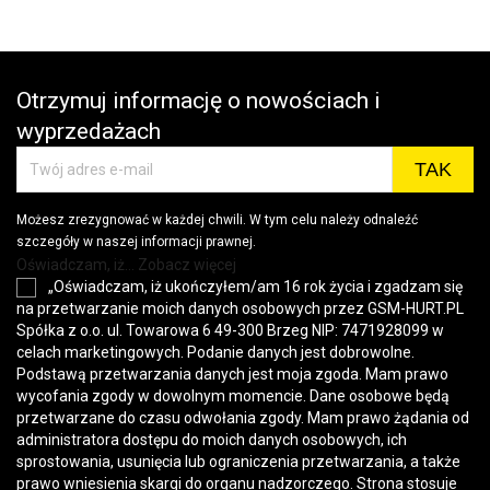
wys
Otrzymuj informację o nowościach i
wyprzedażach
Możesz zrezygnować w każdej chwili. W tym celu należy odnaleźć
szczegóły w naszej informacji prawnej.
Oświadczam, iż... Zobacz więcej
„Oświadczam, iż ukończyłem/am 16 rok życia i zgadzam się
na przetwarzanie moich danych osobowych przez GSM-HURT.PL
Spółka z o.o. ul. Towarowa 6 49-300 Brzeg NIP: 7471928099 w
celach marketingowych. Podanie danych jest dobrowolne.
Podstawą przetwarzania danych jest moja zgoda. Mam prawo
wycofania zgody w dowolnym momencie. Dane osobowe będą
przetwarzane do czasu odwołania zgody. Mam prawo żądania od
administratora dostępu do moich danych osobowych, ich
sprostowania, usunięcia lub ograniczenia przetwarzania, a także
prawo wniesienia skargi do organu nadzorczego. Strona stosuje