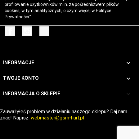
profilowanie użytkowników m.in. za pośrednictwem plików
cookies, w tym analitycznych, o czym więcej w
Polityce
Prywatności
.”
Facebook
Instagram
TikTok

INFORMACJE

TWOJE KONTO
keyboard_arrow_down
INFORMACJA O SKLEPIE
Zwrot →
Zauważyłeś problem w działaniu naszego sklepu? Daj nam
znać! Napisz:
webmaster@gsm-hurt.pl