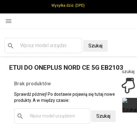
Wysyłka dziś:
(DPD)

search
Szukaj
ETUI DO ONEPLUS NORD CE 5G EB2103
szukaj
Brak produktów
Sprawdź później! Po dostawie pojawią się tutaj nowe
produkty. A w między czasie:
search
Szukaj
Ot