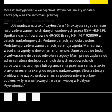
Możesz zrezygnować w każdej chwili. W tym celu należy odnaleźć
szczegóły w naszej informacji prawnej.
Oświadczam, iż... Zobacz więcej
„Oświadczam, iż ukończyłem/am 16 rok życia i zgadzam się
na przetwarzanie moich danych osobowych przez GSM-HURT.PL
Spółka z o.o. ul. Towarowa 6 49-300 Brzeg NIP: 7471928099 w
celach marketingowych. Podanie danych jest dobrowolne.
Podstawą przetwarzania danych jest moja zgoda. Mam prawo
wycofania zgody w dowolnym momencie. Dane osobowe będą
przetwarzane do czasu odwołania zgody. Mam prawo żądania od
administratora dostępu do moich danych osobowych, ich
sprostowania, usunięcia lub ograniczenia przetwarzania, a także
prawo wniesienia skargi do organu nadzorczego. Strona stosuje
profilowanie użytkowników m.in. za pośrednictwem plików
cookies, w tym analitycznych, o czym więcej w
Polityce
Prywatności
.”
Facebook
Instagram
TikTok