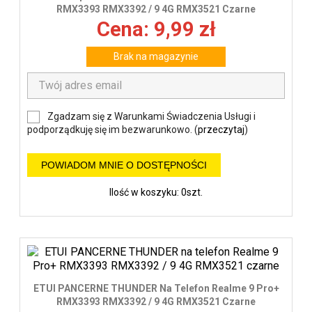
wys
RMX3393 RMX3392 / 9 4G RMX3521 Czarne
Cena: 9,99 zł
Brak na magazynie
Zgadzam się z Warunkami Świadczenia Usługi i
podporządkuję się im bezwarunkowo. (
przeczytaj
)
POWIADOM MNIE O DOSTĘPNOŚCI
Ilość w koszyku: 0szt.
ETUI PANCERNE THUNDER Na Telefon Realme 9 Pro+
RMX3393 RMX3392 / 9 4G RMX3521 Czarne