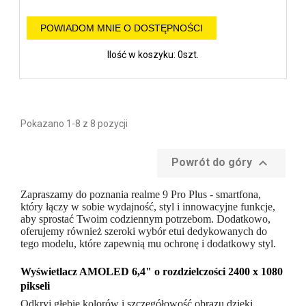
POWIADOM MNIE O DOSTĘPNOŚCI
Ilość w koszyku: 0szt.
Pokazano 1-8 z 8 pozycji

Powrót do góry
Zapraszamy do poznania realme 9 Pro Plus - smartfona,
który łączy w sobie wydajność, styl i innowacyjne funkcje,
aby sprostać Twoim codziennym potrzebom. Dodatkowo,
oferujemy również szeroki wybór etui dedykowanych do
tego modelu, które zapewnią mu ochronę i dodatkowy styl.
Wyświetlacz AMOLED 6,4" o rozdzielczości 2400 x 1080
pikseli
Odkryj głębie kolorów i szczegółowość obrazu dzięki