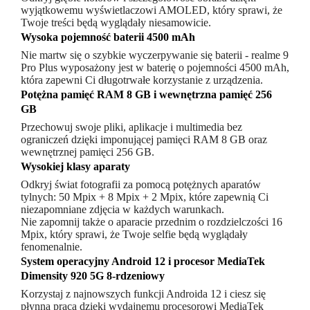
wyjątkowemu wyświetlaczowi AMOLED, który sprawi, że
Twoje treści będą wyglądały niesamowicie.
Wysoka pojemność baterii 4500 mAh
Nie martw się o szybkie wyczerpywanie się baterii - realme 9
Pro Plus wyposażony jest w baterię o pojemności 4500 mAh,
która zapewni Ci długotrwałe korzystanie z urządzenia.
Potężna pamięć RAM 8 GB i wewnętrzna pamięć 256
GB
Przechowuj swoje pliki, aplikacje i multimedia bez
ograniczeń dzięki imponującej pamięci RAM 8 GB oraz
wewnętrznej pamięci 256 GB.
Wysokiej klasy aparaty
Odkryj świat fotografii za pomocą potężnych aparatów
tylnych: 50 Mpix + 8 Mpix + 2 Mpix, które zapewnią Ci
niezapomniane zdjęcia w każdych warunkach.
Nie zapomnij także o aparacie przednim o rozdzielczości 16
Mpix, który sprawi, że Twoje selfie będą wyglądały
fenomenalnie.
System operacyjny Android 12 i procesor MediaTek
Dimensity 920 5G 8-rdzeniowy
Korzystaj z najnowszych funkcji Androida 12 i ciesz się
płynną pracą dzięki wydajnemu procesorowi MediaTek