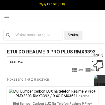
Wysyłka dziś:
(DPD)

search
Szukaj
ETUI DO REALME 9 PRO PLUS RMX3393
szukaj

Zaznacz


Lista
Siatka
Pokazano 1-8 z 8 pozycji
Ot
Etui Bumper Carbon LUX Na Telefon Realme 9 Pro+