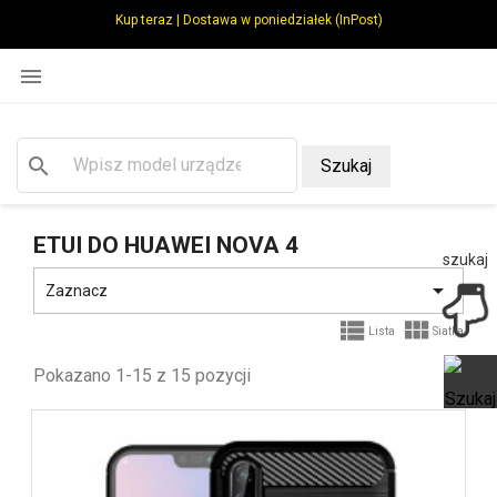
Kup teraz | Dostawa w poniedziałek (InPost)

search
Szukaj
ETUI DO HUAWEI NOVA 4
szukaj

Zaznacz


Lista
Siatka
Pokazano 1-15 z 15 pozycji
Ot