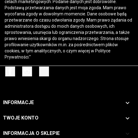
celach marketingowych. Podanie danych jest dobrowolne.
Podstawą przetwarzania danych jest moja zgoda. Mam prawo
wycofania zgody w dowolnym momencie. Dane osobowe będą
przetwarzane do czasu odwołania zgody. Mam prawo żądania od
administratora dostępu do moich danych osobowych, ich
sprostowania, usunięcia lub ograniczenia przetwarzania, a także
prawo wniesienia skargi do organu nadzorczego. Strona stosuje
profilowanie użytkowników m.in. za pośrednictwem plików
cookies, w tym analitycznych, o czym więcej w
Polityce
Prywatności
.”
Facebook
Instagram
TikTok

INFORMACJE

TWOJE KONTO
keyboard_arrow_down
INFORMACJA O SKLEPIE