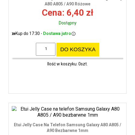
wys
A80 A805 / A90 Różowe
Cena: 6,40 zł
Dostępny
Kup do 17:30 -
Dostawa jutro
DO KOSZYKA
Ilość w koszyku: 0szt.
Etui Jelly Case Na Telefon Samsung Galaxy A80 A805 /
A90 Bezbarwne 1mm