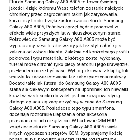
Etui do Samsung Galaxy A80 A805 to towar świetnej
jakości, dzięki któremu Wasz telefon zostanie należycie
chroniony przed zagrożeniem takim jak zarysowania,
kurzu, czy brudu. Dzięki zastosowaniu etui do Samsung
Galaxy A80 A805, Państwa sprzęt będzie pracował w
efekcie wiele przyszłych lat w nieuszkodzonym stanie.
Pokrowiec do Samsung Galaxy A80 A805 może być
wyposażony w wielorakie wzory jak też styl, całość jest
zależna od wyboru klienta. Zależnie od konkretnego profilu
pokrowca i typu materiału, z którego został wykonany,
futerał może chronić tylko plecy telefonu i jego krawędzie,
przykładem może być case. Wybór pokrowca z klapką, lub
wsuwki to zagwarantowanie też zabezpieczenia matrycy.
Dodatki takie jak futerał do Samsung Galaxy A80 A805
staną się ciekawym konceptem na upominek. Ich niewielki
koszt w w stosunku do zalet, jest ciekawą inwestycją
dlatego opłaca się zaopatrzyć się w case do Samsung
Galaxy A80 A805. Posiadacze tego typu smartfona,
doceniają różnorakie ulepszenia oraz akcesoria
przeznaczone ich urządzeniu. W hurtowni GSM HURT
znajdziecie etui do Samsung Galaxy A80 A805 i wiele
innych wyposażeń sprzętów GSM. Dysponujemy ilością
ponad 30 tys. produktów jak też ciągle rozszerzamy