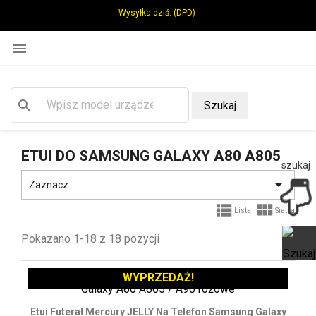
Wysyłka dziś:
(DPD)

search
Szukaj
ETUI DO SAMSUNG GALAXY A80 A805
szukaj

Zaznacz


Lista
Siatka
Pokazano 1-18 z 18 pozycji
WYPRZEDAŻ!
Ot
Etui Futerał Mercury JELLY Na Telefon Samsung Galaxy