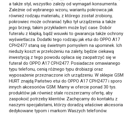
a także styl, wszystko zależy od wymagań konsumenta.
Zależnie od wybranego wzoru, wariantu pokrowca jak
również rodzaju materiału, z którego został zrobiony,
pokrowiec może ochraniać tylko tył urządzenia a także
jego brzegi, takim przykładem może być case. Dobór
futerału z klapką, bądź wsuwki to gwarancja także ochrony
wyświetlacza. Dodatki tego rodzaju jak etui do OPPO A17
CPH2477 staną się świetnym pomysłem na upominek. Ich
nieduży koszt w przełożeniu na zalety, będzie ciekawą
inwestycją z tego powodu opłaca się zaopatrzyć się w
futerał do OPPO A17 CPH2477. Posiadacze omawianego
typu telefonu, cenią różnego typu drobiazgi oraz
wyposażenie przeznaczone ich urządzeniu. W sklepie GSM
HURT znajdą Państwo etui do OPPO A17 CPH2477 i sporo
innych akcesoriów GSM. Mamy w ofercie ponad 30 tys.
produktów jak również stale rozszerzamy ofertę, aby
zaspokoić potrzeby klientów. Zachęcamy do kontaktu z
naszymi specjalistami, którzy doradzą właściwe akcesoria
dedykowane typom i markom Waszych telefonów.