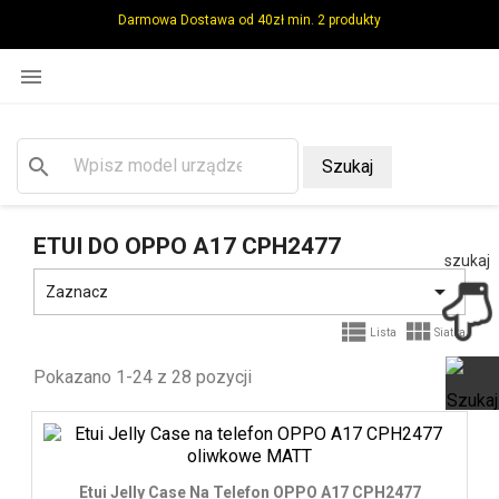
Darmowa Dostawa od 40zł min. 2 produkty

search
Szukaj
ETUI DO OPPO A17 CPH2477
szukaj

Zaznacz


Lista
Siatka
Pokazano 1-24 z 28 pozycji
Ot
Etui Jelly Case Na Telefon OPPO A17 CPH2477