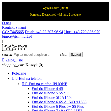
Wysyłka dziś:
(DPD)
Darmowa Dostawa od 40zł min. 2 produkty
O nas
Kontakt z nami
GG: 7445665
Detal: +48 22 307 96 94
Hurt: +48 729 836 970
biuro@gsm-hurt.pl

search
clear
Szukaj

Zaloguj się
shopping_cart
Koszyk
(0)
Polecane


Etui na telefon


Etui na telefon IPHONE
Etui do iPhone 4 4S
Etui do iPhone 5 5S SE
Etui do iPhone 5C A1456
Etui do iPhone 6 6S A1549 A1633
Etui do iPhone 6 Plus 6+ 6S Plus
Etui do iPhone 7 / 8 / SE2 / SE3