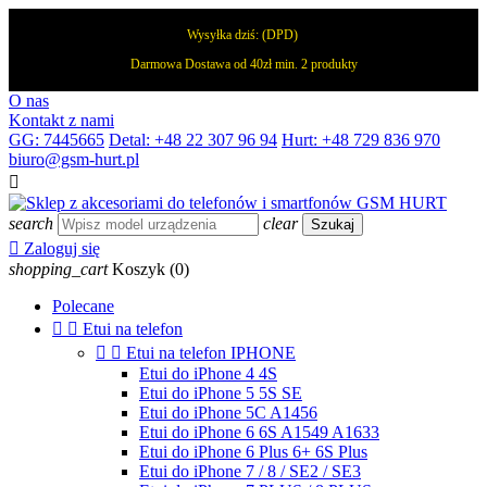
Wysyłka dziś:
(DPD)
Darmowa Dostawa od 40zł min. 2 produkty
O nas
Kontakt z nami
GG: 7445665
Detal: +48 22 307 96 94
Hurt: +48 729 836 970
biuro@gsm-hurt.pl

search
clear
Szukaj

Zaloguj się
shopping_cart
Koszyk
(0)
Polecane


Etui na telefon


Etui na telefon IPHONE
Etui do iPhone 4 4S
Etui do iPhone 5 5S SE
Etui do iPhone 5C A1456
Etui do iPhone 6 6S A1549 A1633
Etui do iPhone 6 Plus 6+ 6S Plus
Etui do iPhone 7 / 8 / SE2 / SE3