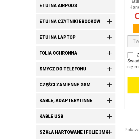
Etu
ETUI NA AIRPODS
Hono
C

ETUI NA CZYTNIKI EBOOKÓW

ETUI NA LAPTOP

FOLIA OCHRONNA
Z
Świad
się i

SMYCZ DO TELEFONU

CZĘŚCI ZAMIENNE GSM

KABLE, ADAPTERY I INNE

KABLE USB
Pokazan

SZKŁA HARTOWANE I FOLIE 3MK