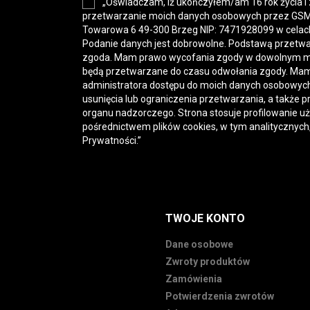
„Oświadczam, iż ukończyłem/am 16 rok życia i
przetwarzanie moich danych osobowych przez GSM-H
Towarowa 6 49-300 Brzeg NIP: 7471928099 w celac
Podanie danych jest dobrowolne. Podstawą przetwa
zgoda. Mam prawo wycofania zgody w dowolnym 
będą przetwarzane do czasu odwołania zgody. Mam
administratora dostępu do moich danych osobowych,
usunięcia lub ograniczenia przetwarzania, a także p
organu nadzorczego. Strona stosuje profilowanie u
pośrednictwem plików cookies, w tym analitycznych
Prywatności
.”
TWOJE KONTO
Dane osobowe
Zwroty produktów
Zamówienia
Potwierdzenia zwrotów