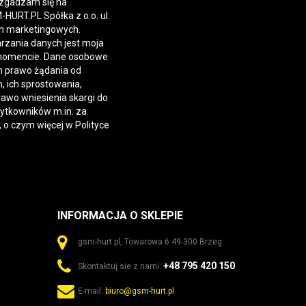
 zgadzam się na
URT.PL Spółka z o.o. ul.
h marketingowych.
rzania danych jest moja
momencie. Dane osobowe
 prawo żądania od
 ich sprostowania,
rawo wniesienia skargi do
żytkowników m.in. za
, o czym więcej w
Polityce
INFORMACJA O SKLEPIE
gsm-hurt.pl, Towarowa 6 49-300 Brzeg
+48 795 420 150
Skontaktuj sie z nami:
E-mail:
biuro@gsm-hurt.pl