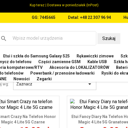
Kup teraz | Dostawa w poniedziałek (InPost)
GG: 7445665
Detal: +48 22 307 96 94
Hu
search
Szukaj
Etui i szkła do Samsung Galaxy S25
Rękawiczki zimowe
Szkł
NOR
Etui do Honor Magic4 Lite 5G
mycz do telefonu
Części zamienne GSM
Kable USB
Szkła h
oria komputerowe/RTV
Akcesoria do LOKALIZATORÓW
Bateri
 DO HONOR MAGIC4 LITE 5G
 do telefonów
Powerbank / przenośne ładowarki
Rysiki do ek
NNE
Nowości
Zegarki

j wg:
Zaznacz
Smart Crazy Na Telefon Honor
Etui Fancy Diary Na Telefon H
Magic 4 Lite 5G Czarne
Magic 4 Lite 5G Granatow