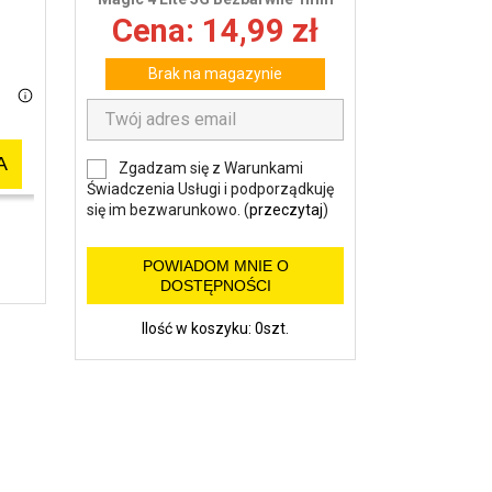
wy
Cena: 14,99 zł
Brak na magazynie
A
Zgadzam się z Warunkami
Świadczenia Usługi i podporządkuję
się im bezwarunkowo. (
przeczytaj
)
POWIADOM MNIE O
DOSTĘPNOŚCI
Ilość w koszyku: 0szt.