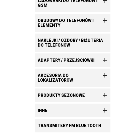

ŁADOWARKI DO TELEFONÓW I
GSM

OBUDOWY DO TELEFONÓW I
ELEMENTY
NAKLEJKI / OZDOBY / BIŻUTERIA
DO TELEFONÓW

ADAPTERY / PRZEJŚCIÓWKI

AKCESORIA DO
LOKALIZATORÓW

PRODUKTY SEZONOWE

INNE
TRANSMITERY FM BLUETOOTH