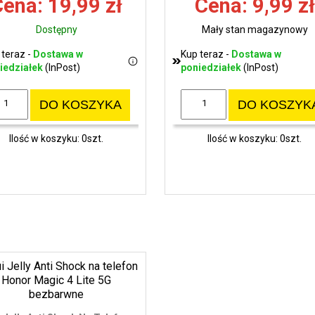
ena: 19,99 zł
Cena: 9,99 zł
Dostępny
Mały stan magazynowy
 teraz -
Dostawa w
Kup teraz -
Dostawa w
iedziałek
(InPost)
poniedziałek
(InPost)
DO KOSZYKA
DO KOSZYK
Ilość w koszyku: 0szt.
Ilość w koszyku: 0szt.