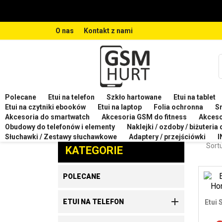
O nas
Kontakt z nami
Polecane
Etui na telefon
Szkło hartowane
Etui na tablet
Strona główna
Etui na telefon
Etui na telefon HO
Etui na czytniki ebooków
Etui na laptop
Folia ochronna
S
Akcesoria do smartwatch
Akcesoria GSM do fitness
Akces
ETUI
Obudowy do telefonów i elementy
Naklejki / ozdoby / biżuteria
Zaproponuj produkt
Słuchawki / Zestawy słuchawkowe
Adaptery / przejściówki
I
Sortu
KATEGORIE
POLECANE

ETUI NA TELEFON
Etui 