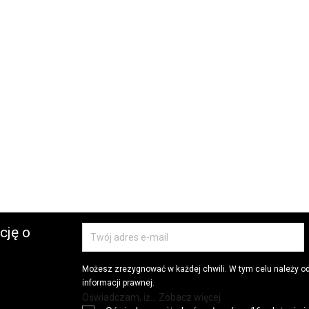
cję o
Możesz zrezygnować w każdej chwili. W tym celu należy o
informacji prawnej.
Oświadczam, iż... Zobacz więcej