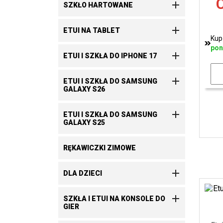
C

SZKŁO HARTOWANE

ETUI NA TABLET
Kup
pon

ETUI I SZKŁA DO IPHONE 17

ETUI I SZKŁA DO SAMSUNG
GALAXY S26

ETUI I SZKŁA DO SAMSUNG
GALAXY S25
RĘKAWICZKI ZIMOWE

DLA DZIECI

SZKŁA I ETUI NA KONSOLE DO
GIER