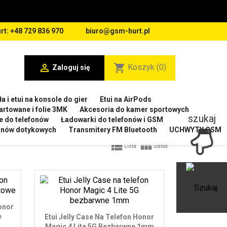
rt: +48 729 836 970
biuro@gsm-hurt.pl

shopping_cart
Koszyk
(0)
Zaloguj się
a i etui na konsole do gier
Etui na AirPods
artowane i folie 3MK
Akcesoria do kamer sportowych
szukaj
e do telefonów
Ładowarki do telefonów i GSM
ranów dotykowych
Transmitery FM Bluetooth
UCHWYTY GSM


Lista
Siatka
Ot
onor
e
Etui Jelly Case Na Telefon Honor
Magic 4 Lite 5G Bezbarwne 1mm