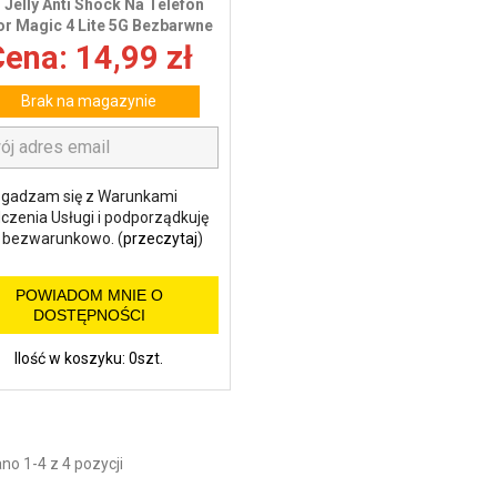
i Jelly Anti Shock Na Telefon
r Magic 4 Lite 5G Bezbarwne
ena: 14,99 zł
Brak na magazynie
gadzam się z Warunkami
czenia Usługi i podporządkuję
m bezwarunkowo. (
przeczytaj
)
POWIADOM MNIE O
DOSTĘPNOŚCI
Ilość w koszyku: 0szt.
o 1-4 z 4 pozycji