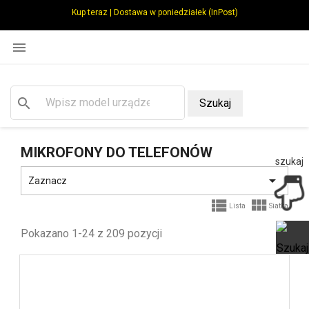
Kup teraz | Dostawa w poniedziałek (InPost)

search
Szukaj
MIKROFONY DO TELEFONÓW
szukaj

Zaznacz


Lista
Siatka
Pokazano 1-24 z 209 pozycji
Ot