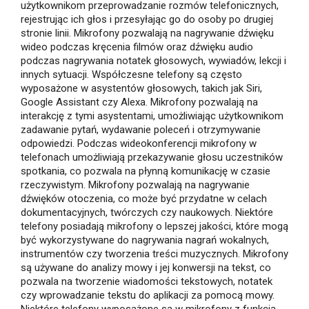
użytkownikom przeprowadzanie rozmów telefonicznych,
rejestrując ich głos i przesyłając go do osoby po drugiej
stronie linii. Mikrofony pozwalają na nagrywanie dźwięku
wideo podczas kręcenia filmów oraz dźwięku audio
podczas nagrywania notatek głosowych, wywiadów, lekcji i
innych sytuacji. Współczesne telefony są często
wyposażone w asystentów głosowych, takich jak Siri,
Google Assistant czy Alexa. Mikrofony pozwalają na
interakcję z tymi asystentami, umożliwiając użytkownikom
zadawanie pytań, wydawanie poleceń i otrzymywanie
odpowiedzi. Podczas wideokonferencji mikrofony w
telefonach umożliwiają przekazywanie głosu uczestników
spotkania, co pozwala na płynną komunikację w czasie
rzeczywistym. Mikrofony pozwalają na nagrywanie
dźwięków otoczenia, co może być przydatne w celach
dokumentacyjnych, twórczych czy naukowych. Niektóre
telefony posiadają mikrofony o lepszej jakości, które mogą
być wykorzystywane do nagrywania nagrań wokalnych,
instrumentów czy tworzenia treści muzycznych. Mikrofony
są używane do analizy mowy i jej konwersji na tekst, co
pozwala na tworzenie wiadomości tekstowych, notatek
czy wprowadzanie tekstu do aplikacji za pomocą mowy.
Niektóre telefony wyposażone są w mikrofony z funkcją