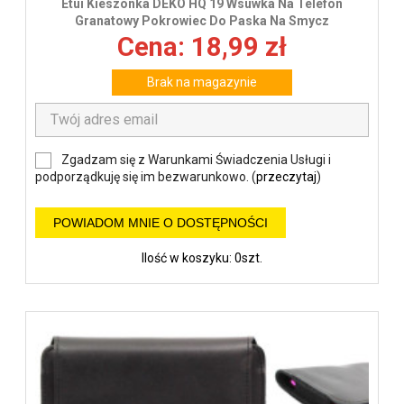
Etui Kieszonka DEKO HQ 19 Wsuwka Na Telefon
Granatowy Pokrowiec Do Paska Na Smycz
Cena: 18,99 zł
Brak na magazynie
Zgadzam się z Warunkami Świadczenia Usługi i
podporządkuję się im bezwarunkowo. (
przeczytaj
)
POWIADOM MNIE O DOSTĘPNOŚCI
Ilość w koszyku: 0szt.