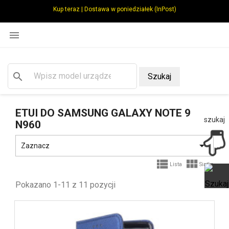
Kup teraz | Dostawa w poniedziałek (InPost)

search
Szukaj
ETUI DO SAMSUNG GALAXY NOTE 9
szukaj
N960

Zaznacz


Lista
Siatka
Pokazano 1-11 z 11 pozycji
Ot