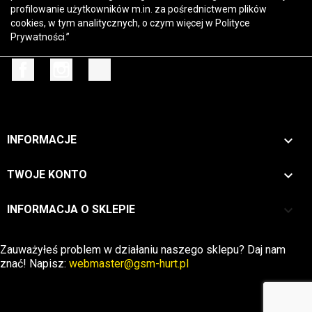
profilowanie użytkowników m.in. za pośrednictwem plików
cookies, w tym analitycznych, o czym więcej w
Polityce
Prywatności
.”
Facebook
Instagram
TikTok

INFORMACJE

TWOJE KONTO
keyboard_arrow_down
INFORMACJA O SKLEPIE
Zwrot →
Zauważyłeś problem w działaniu naszego sklepu? Daj nam
znać! Napisz:
webmaster@gsm-hurt.pl