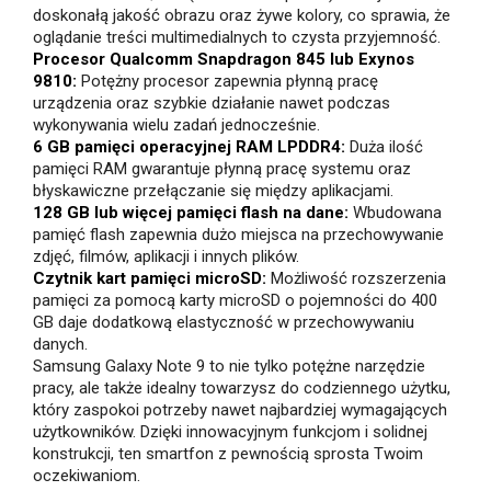
doskonałą jakość obrazu oraz żywe kolory, co sprawia, że
oglądanie treści multimedialnych to czysta przyjemność.
Procesor Qualcomm Snapdragon 845 lub Exynos
9810:
Potężny procesor zapewnia płynną pracę
urządzenia oraz szybkie działanie nawet podczas
wykonywania wielu zadań jednocześnie.
6 GB pamięci operacyjnej RAM LPDDR4:
Duża ilość
pamięci RAM gwarantuje płynną pracę systemu oraz
błyskawiczne przełączanie się między aplikacjami.
128 GB lub więcej pamięci flash na dane:
Wbudowana
pamięć flash zapewnia dużo miejsca na przechowywanie
zdjęć, filmów, aplikacji i innych plików.
Czytnik kart pamięci microSD:
Możliwość rozszerzenia
pamięci za pomocą karty microSD o pojemności do 400
GB daje dodatkową elastyczność w przechowywaniu
danych.
Samsung Galaxy Note 9 to nie tylko potężne narzędzie
pracy, ale także idealny towarzysz do codziennego użytku,
który zaspokoi potrzeby nawet najbardziej wymagających
użytkowników. Dzięki innowacyjnym funkcjom i solidnej
konstrukcji, ten smartfon z pewnością sprosta Twoim
oczekiwaniom.