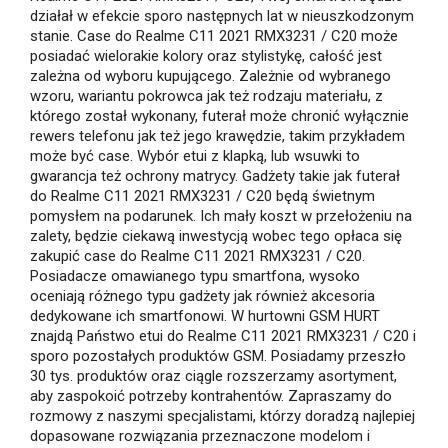
działał w efekcie sporo następnych lat w nieuszkodzonym
stanie. Case do Realme C11 2021 RMX3231 / C20 może
posiadać wielorakie kolory oraz stylistykę, całość jest
zależna od wyboru kupującego. Zależnie od wybranego
wzoru, wariantu pokrowca jak też rodzaju materiału, z
którego został wykonany, futerał może chronić wyłącznie
rewers telefonu jak też jego krawędzie, takim przykładem
może być case. Wybór etui z klapką, lub wsuwki to
gwarancja też ochrony matrycy. Gadżety takie jak futerał
do Realme C11 2021 RMX3231 / C20 będą świetnym
pomysłem na podarunek. Ich mały koszt w przełożeniu na
zalety, będzie ciekawą inwestycją wobec tego opłaca się
zakupić case do Realme C11 2021 RMX3231 / C20.
Posiadacze omawianego typu smartfona, wysoko
oceniają różnego typu gadżety jak również akcesoria
dedykowane ich smartfonowi. W hurtowni GSM HURT
znajdą Państwo etui do Realme C11 2021 RMX3231 / C20 i
sporo pozostałych produktów GSM. Posiadamy przeszło
30 tys. produktów oraz ciągle rozszerzamy asortyment,
aby zaspokoić potrzeby kontrahentów. Zapraszamy do
rozmowy z naszymi specjalistami, którzy doradzą najlepiej
dopasowane rozwiązania przeznaczone modelom i