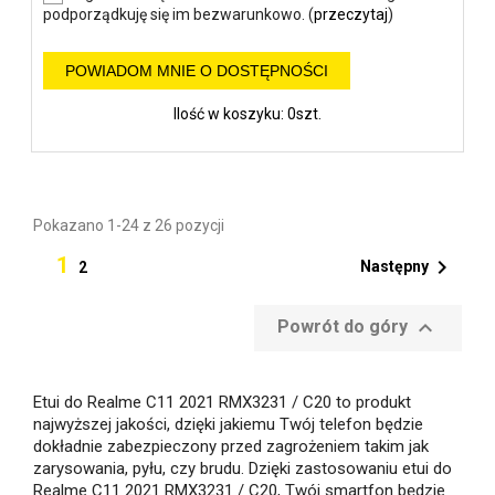
podporządkuję się im bezwarunkowo. (
przeczytaj
)
POWIADOM MNIE O DOSTĘPNOŚCI
Ilość w koszyku: 0szt.
Pokazano 1-24 z 26 pozycji
1

Następny
2

Powrót do góry
Etui do Realme C11 2021 RMX3231 / C20 to produkt
najwyższej jakości, dzięki jakiemu Twój telefon będzie
dokładnie zabezpieczony przed zagrożeniem takim jak
zarysowania, pyłu, czy brudu. Dzięki zastosowaniu etui do
Realme C11 2021 RMX3231 / C20, Twój smartfon będzie