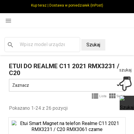
Kup teraz | Dostawa w poniedziałek (InPost)

search
Szukaj
ETUI DO REALME C11 2021 RMX3231 /
szukaj
C20

Zaznacz


Lista
Siatka
Pokazano 1-24 z 26 pozycji
Ot