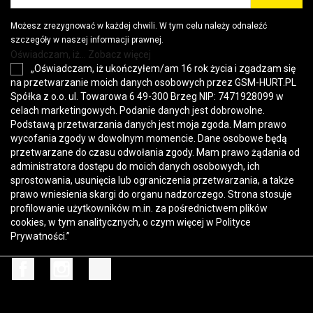
Możesz zrezygnować w każdej chwili. W tym celu należy odnaleźć
szczegóły w naszej informacji prawnej.
Oświadczam, iż... Zobacz więcej
„Oświadczam, iż ukończyłem/am 16 rok życia i zgadzam się
na przetwarzanie moich danych osobowych przez GSM-HURT.PL
Spółka z o.o. ul. Towarowa 6 49-300 Brzeg NIP: 7471928099 w
celach marketingowych. Podanie danych jest dobrowolne.
Podstawą przetwarzania danych jest moja zgoda. Mam prawo
wycofania zgody w dowolnym momencie. Dane osobowe będą
przetwarzane do czasu odwołania zgody. Mam prawo żądania od
administratora dostępu do moich danych osobowych, ich
sprostowania, usunięcia lub ograniczenia przetwarzania, a także
prawo wniesienia skargi do organu nadzorczego. Strona stosuje
profilowanie użytkowników m.in. za pośrednictwem plików
cookies, w tym analitycznych, o czym więcej w
Polityce
Prywatności
.”
Facebook
Instagram
TikTok