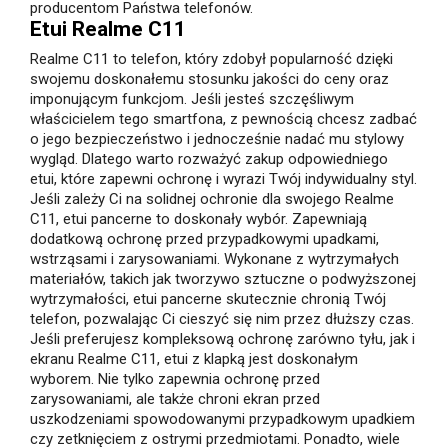
producentom Państwa telefonów.
Etui Realme C11
Realme C11 to telefon, który zdobył popularność dzięki
swojemu doskonałemu stosunku jakości do ceny oraz
imponującym funkcjom. Jeśli jesteś szczęśliwym
właścicielem tego smartfona, z pewnością chcesz zadbać
o jego bezpieczeństwo i jednocześnie nadać mu stylowy
wygląd. Dlatego warto rozważyć zakup odpowiedniego
etui, które zapewni ochronę i wyrazi Twój indywidualny styl.
Jeśli zależy Ci na solidnej ochronie dla swojego Realme
C11, etui pancerne to doskonały wybór. Zapewniają
dodatkową ochronę przed przypadkowymi upadkami,
wstrząsami i zarysowaniami. Wykonane z wytrzymałych
materiałów, takich jak tworzywo sztuczne o podwyższonej
wytrzymałości, etui pancerne skutecznie chronią Twój
telefon, pozwalając Ci cieszyć się nim przez dłuższy czas.
Jeśli preferujesz kompleksową ochronę zarówno tyłu, jak i
ekranu Realme C11, etui z klapką jest doskonałym
wyborem. Nie tylko zapewnia ochronę przed
zarysowaniami, ale także chroni ekran przed
uszkodzeniami spowodowanymi przypadkowym upadkiem
czy zetknięciem z ostrymi przedmiotami. Ponadto, wiele