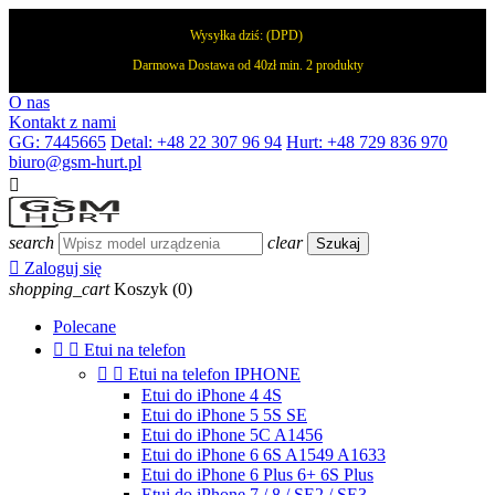
Wysyłka dziś:
(DPD)
Darmowa Dostawa od 40zł min. 2 produkty
O nas
Kontakt z nami
GG: 7445665
Detal: +48 22 307 96 94
Hurt: +48 729 836 970
biuro@gsm-hurt.pl

search
clear
Szukaj

Zaloguj się
shopping_cart
Koszyk
(0)
Polecane


Etui na telefon


Etui na telefon IPHONE
Etui do iPhone 4 4S
Etui do iPhone 5 5S SE
Etui do iPhone 5C A1456
Etui do iPhone 6 6S A1549 A1633
Etui do iPhone 6 Plus 6+ 6S Plus
Etui do iPhone 7 / 8 / SE2 / SE3