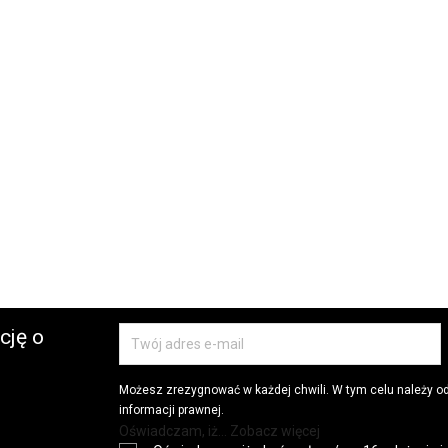
cję o
Możesz zrezygnować w każdej chwili. W tym celu należy o
informacji prawnej.
Oświadczam, iż... Zobacz więcej