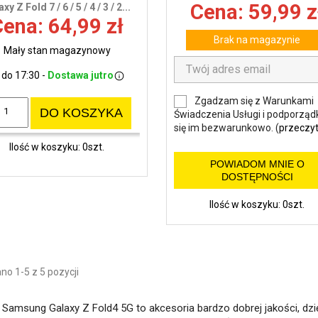
Cena: 59,99 z
xy Z Fold 7 / 6 / 5 / 4 / 3 / 2...
ena: 64,99 zł
Brak na magazynie
Mały stan magazynowy
 do 17:30 -
Dostawa jutro
Zgadzam się z Warunkami
DO KOSZYKA
Świadczenia Usługi i podporząd
się im bezwarunkowo. (
przeczyt
Ilość w koszyku: 0szt.
POWIADOM MNIE O
DOSTĘPNOŚCI
Ilość w koszyku: 0szt.
o 1-5 z 5 pozycji
o Samsung Galaxy Z Fold4 5G to akcesoria bardzo dobrej jakości, dz