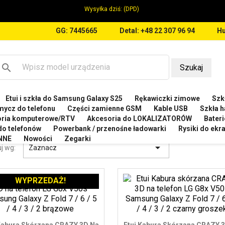
Wysyłka dziś:
(DPD)
GG: 7445665
Detal: +48 22 307 96 94
Hu
search
Szukaj
Etui i szkła do Samsung Galaxy S25
Rękawiczki zimowe
Szkł
MSUNG
Etui do Samsung Galaxy Z Fold4 5G
mycz do telefonu
Części zamienne GSM
Kable USB
Szkła h
oria komputerowe/RTV
Akcesoria do LOKALIZATORÓW
Bateri
I DO SAMSUNG GALAXY Z FOLD4 5G
 do telefonów
Powerbank / przenośne ładowarki
Rysiki do ek
NNE
Nowości
Zegarki

j wg:
Zaznacz
WYPRZEDAŻ!