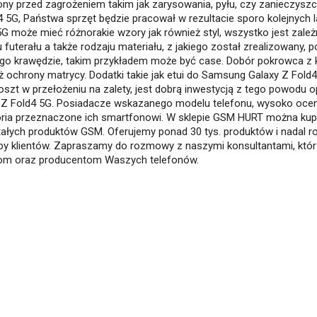
ony przed zagrożeniem takim jak zarysowania, pyłu, czy zanieczysz
4 5G, Państwa sprzęt będzie pracował w rezultacie sporo kolejnych 
5G może mieć różnorakie wzory jak również styl, wszystko jest zal
 futerału a także rodzaju materiału, z jakiego został zrealizowany,
ego krawędzie, takim przykładem może być case. Dobór pokrowca z 
ż ochrony matrycy. Dodatki takie jak etui do Samsung Galaxy Z Fold
oszt w przełożeniu na zalety, jest dobrą inwestycją z tego powodu
 Z Fold4 5G. Posiadacze wskazanego modelu telefonu, wysoko oceni
ria przeznaczone ich smartfonowi. W sklepie GSM HURT można kupi
ałych produktów GSM. Oferujemy ponad 30 tys. produktów i nadal ro
by klientów. Zapraszamy do rozmowy z naszymi konsultantami, któ
m oraz producentom Waszych telefonów.