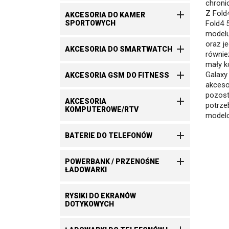
chroni

Z Fold
AKCESORIA DO KAMER
SPORTOWYCH
Fold4 
modelu
oraz j

AKCESORIA DO SMARTWATCH
równie
mały k

Galaxy
AKCESORIA GSM DO FITNESS
akceso
pozost

AKCESORIA
potrze
KOMPUTEROWE/RTV
modelo

BATERIE DO TELEFONÓW

POWERBANK / PRZENOŚNE
ŁADOWARKI
RYSIKI DO EKRANÓW
DOTYKOWYCH