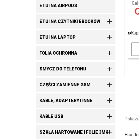
Gala
ETUI NA AIRPODS
C

ETUI NA CZYTNIKI EBOOKÓW
Kup

ETUI NA LAPTOP

FOLIA OCHRONNA

SMYCZ DO TELEFONU

CZĘŚCI ZAMIENNE GSM

KABLE, ADAPTERY I INNE

KABLE USB
Pokazan

SZKŁA HARTOWANE I FOLIE 3MK
Etui d