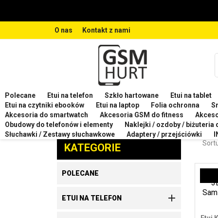
O nas
Kontakt z nami
Polecane
Etui na telefon
Szkło hartowane
Etui na tablet
Strona główna
Etui na telefon
Etui na telefon SA
Etui na czytniki ebooków
Etui na laptop
Folia ochronna
S
Akcesoria do smartwatch
Akcesoria GSM do fitness
Akces
ETU
Obudowy do telefonów i elementy
Naklejki / ozdoby / biżuteria
Zaproponuj produkt
Słuchawki / Zestawy słuchawkowe
Adaptery / przejściówki
I
Sortu
KATEGORIE
POLECANE

ETUI NA TELEFON