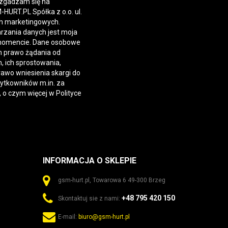
 zgadzam się na
URT.PL Spółka z o.o. ul.
h marketingowych.
rzania danych jest moja
momencie. Dane osobowe
 prawo żądania od
 ich sprostowania,
rawo wniesienia skargi do
żytkowników m.in. za
, o czym więcej w
Polityce
INFORMACJA O SKLEPIE
gsm-hurt.pl, Towarowa 6 49-300 Brzeg
+48 795 420 150
Skontaktuj sie z nami:
E-mail:
biuro@gsm-hurt.pl