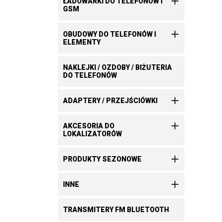

ŁADOWARKI DO TELEFONÓW I
GSM

OBUDOWY DO TELEFONÓW I
ELEMENTY
NAKLEJKI / OZDOBY / BIŻUTERIA
DO TELEFONÓW

ADAPTERY / PRZEJŚCIÓWKI

AKCESORIA DO
LOKALIZATORÓW

PRODUKTY SEZONOWE

INNE
TRANSMITERY FM BLUETOOTH