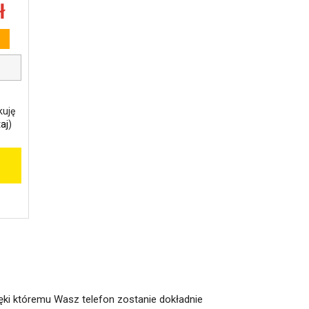
ł
kuję
aj
)
ięki któremu Wasz telefon zostanie dokładnie