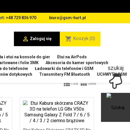
rt: +48 729 836 970
biuro@gsm-hurt.pl

shopping_cart
Koszyk
(0)
Zaloguj się
a i etui na konsole do gier
Etui na AirPods
artowane i folie 3MK
Akcesoria do kamer sportowych
szukaj
e do telefonów
Ładowarki do telefonów i GSM
ranów dotykowych
Transmitery FM Bluetooth
UCHWYTY GSM


Lista
Siatka
Ot