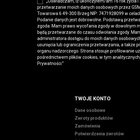
„Oświadczam, iż ukończyłem/am 16 rok życia i
przetwarzanie moich danych osobowych przez GSM-H
Towarowa 6 49-300 Brzeg NIP: 7471928099 w celac
Podanie danych jest dobrowolne. Podstawą przetwa
zgoda. Mam prawo wycofania zgody w dowolnym 
będą przetwarzane do czasu odwołania zgody. Mam
administratora dostępu do moich danych osobowych,
usunięcia lub ograniczenia przetwarzania, a także p
organu nadzorczego. Strona stosuje profilowanie u
pośrednictwem plików cookies, w tym analitycznych
Prywatności
.”
TWOJE KONTO
Dane osobowe
Zwroty produktów
Zamówienia
Potwierdzenia zwrotów