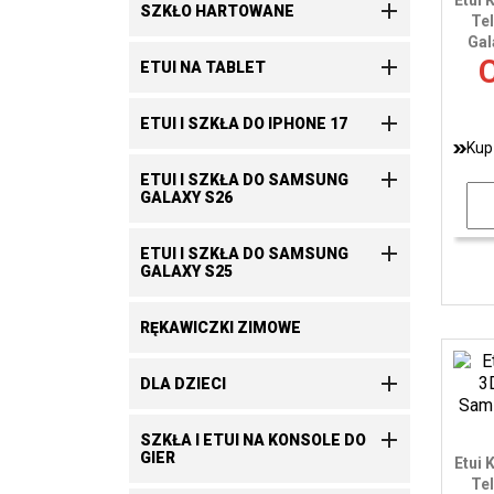
Etui 

SZKŁO HARTOWANE
Te
Gala
C

ETUI NA TABLET

ETUI I SZKŁA DO IPHONE 17
Kup

ETUI I SZKŁA DO SAMSUNG
GALAXY S26

ETUI I SZKŁA DO SAMSUNG
GALAXY S25
RĘKAWICZKI ZIMOWE

DLA DZIECI

SZKŁA I ETUI NA KONSOLE DO
GIER
Etui 
Te