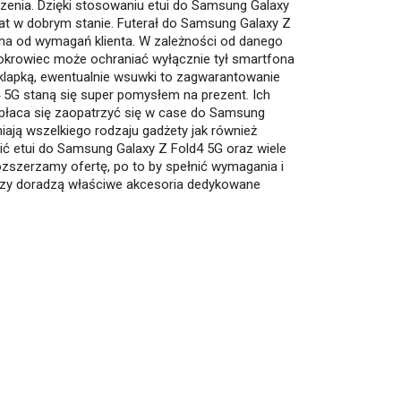
czenia. Dzięki stosowaniu etui do Samsung Galaxy
lat w dobrym stanie. Futerał do Samsung Galaxy Z
eżna od wymagań klienta. W zależności od danego
 pokrowiec może ochraniać wyłącznie tył smartfona
klapką, ewentualnie wsuwki to zagwarantowanie
4 5G staną się super pomysłem na prezent. Ich
 opłaca się zaopatrzyć się w case do Samsung
ają wszelkiego rodzaju gadżety jak również
ć etui do Samsung Galaxy Z Fold4 5G oraz wiele
zszerzamy ofertę, po to by spełnić wymagania i
rzy doradzą właściwe akcesoria dedykowane