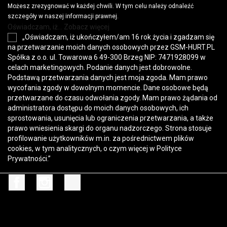
Możesz zrezygnować w każdej chwili. W tym celu należy odnaleźć
szczegóły w naszej informacji prawnej.
Oświadczam, iż... Zobacz więcej
„Oświadczam, iż ukończyłem/am 16 rok życia i zgadzam się
na przetwarzanie moich danych osobowych przez GSM-HURT.PL
Spółka z o.o. ul. Towarowa 6 49-300 Brzeg NIP: 7471928099 w
celach marketingowych. Podanie danych jest dobrowolne.
Podstawą przetwarzania danych jest moja zgoda. Mam prawo
wycofania zgody w dowolnym momencie. Dane osobowe będą
przetwarzane do czasu odwołania zgody. Mam prawo żądania od
administratora dostępu do moich danych osobowych, ich
sprostowania, usunięcia lub ograniczenia przetwarzania, a także
prawo wniesienia skargi do organu nadzorczego. Strona stosuje
profilowanie użytkowników m.in. za pośrednictwem plików
cookies, w tym analitycznych, o czym więcej w
Polityce
Prywatności
.”
Facebook
Instagram
TikTok