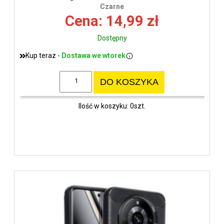
wys
Czarne
Cena: 14,99 zł
Dostępny
Kup teraz -
Dostawa we wtorek
DO KOSZYKA
Ilość w koszyku: 0szt.