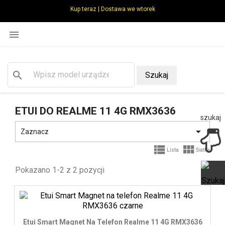
Kup teraz | Dostawa we wtorek

search
Szukaj
ETUI DO REALME 11 4G RMX3636
szukaj

Zaznacz


Lista
Siatka
Pokazano 1-2 z 2 pozycji
Ot
Etui Smart Magnet Na Telefon Realme 11 4G RMX3636