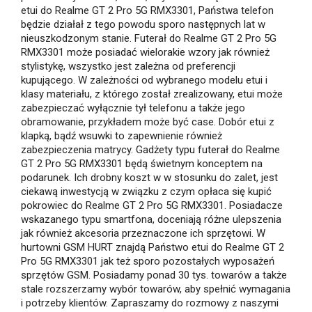
etui do Realme GT 2 Pro 5G RMX3301, Państwa telefon
będzie działał z tego powodu sporo następnych lat w
nieuszkodzonym stanie. Futerał do Realme GT 2 Pro 5G
RMX3301 może posiadać wielorakie wzory jak również
stylistykę, wszystko jest zależna od preferencji
kupującego. W zależności od wybranego modelu etui i
klasy materiału, z którego został zrealizowany, etui może
zabezpieczać wyłącznie tył telefonu a także jego
obramowanie, przykładem może być case. Dobór etui z
klapką, bądź wsuwki to zapewnienie również
zabezpieczenia matrycy. Gadżety typu futerał do Realme
GT 2 Pro 5G RMX3301 będą świetnym konceptem na
podarunek. Ich drobny koszt w w stosunku do zalet, jest
ciekawą inwestycją w związku z czym opłaca się kupić
pokrowiec do Realme GT 2 Pro 5G RMX3301. Posiadacze
wskazanego typu smartfona, doceniają różne ulepszenia
jak również akcesoria przeznaczone ich sprzętowi. W
hurtowni GSM HURT znajdą Państwo etui do Realme GT 2
Pro 5G RMX3301 jak też sporo pozostałych wyposażeń
sprzętów GSM. Posiadamy ponad 30 tys. towarów a także
stale rozszerzamy wybór towarów, aby spełnić wymagania
i potrzeby klientów. Zapraszamy do rozmowy z naszymi