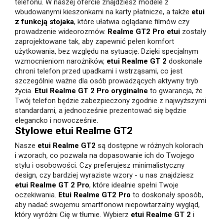
telefonu. W naszej ofercie znajdziesz modele z
wbudowanymi kieszonkami na karty płatnicze, a także
etui
z funkcją stojaka
, które ułatwia oglądanie filmów czy
prowadzenie wideorozmów.
Realme GT2 Pro etui
zostały
zaprojektowane tak, aby zapewnić pełen komfort
użytkowania, bez względu na sytuację.
Dzięki specjalnym
wzmocnieniom narożników,
etui Realme GT 2
doskonale
chroni telefon przed upadkami i wstrząsami, co jest
szczególnie ważne dla osób prowadzących aktywny tryb
życia.
Etui Realme GT 2 Pro oryginalne
to gwarancja, że
Twój telefon będzie zabezpieczony zgodnie z najwyższymi
standardami, a jednocześnie prezentować się będzie
elegancko i nowocześnie.
Stylowe etui Realme GT2
Nasze
etui Realme GT2
są dostępne w różnych kolorach
i wzorach, co pozwala na dopasowanie ich do Twojego
stylu i osobowości. Czy preferujesz minimalistyczny
design, czy bardziej wyraziste wzory - u nas znajdziesz
etui Realme GT 2 Pro
, które idealnie spełni Twoje
oczekiwania.
Etui Realme GT2 Pro
to doskonały sposób,
aby nadać swojemu smartfonowi niepowtarzalny wygląd,
który wyróżni Cię w tłumie.
Wybierz
etui Realme GT 2
i