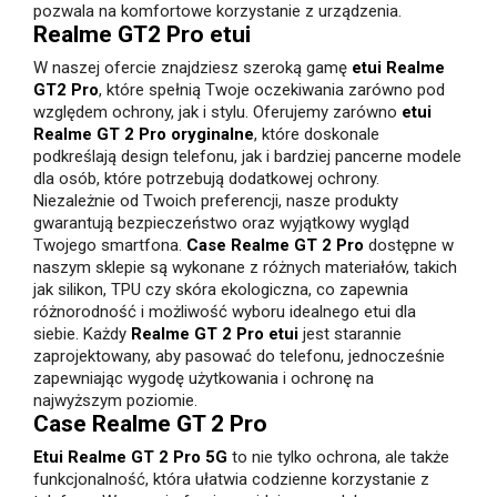
pozwala na komfortowe korzystanie z urządzenia.
Realme GT2 Pro etui
W naszej ofercie znajdziesz szeroką gamę
etui Realme
GT2 Pro
, które spełnią Twoje oczekiwania zarówno pod
względem ochrony, jak i stylu. Oferujemy zarówno
etui
Realme GT 2 Pro oryginalne
, które doskonale
podkreślają design telefonu, jak i bardziej pancerne modele
dla osób, które potrzebują dodatkowej ochrony.
Niezależnie od Twoich preferencji, nasze produkty
gwarantują bezpieczeństwo oraz wyjątkowy wygląd
Twojego smartfona.
Case Realme GT 2 Pro
dostępne w
naszym sklepie są wykonane z różnych materiałów, takich
jak silikon, TPU czy skóra ekologiczna, co zapewnia
różnorodność i możliwość wyboru idealnego etui dla
siebie. Każdy
Realme GT 2 Pro etui
jest starannie
zaprojektowany, aby pasować do telefonu, jednocześnie
zapewniając wygodę użytkowania i ochronę na
najwyższym poziomie.
Case Realme GT 2 Pro
Etui Realme GT 2 Pro 5G
to nie tylko ochrona, ale także
funkcjonalność, która ułatwia codzienne korzystanie z