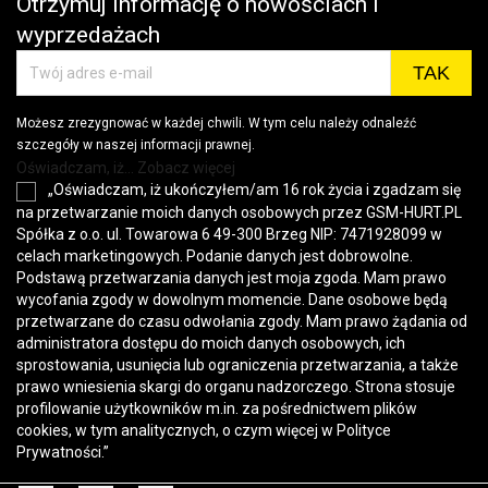
Otrzymuj informację o nowościach i
wyprzedażach
Możesz zrezygnować w każdej chwili. W tym celu należy odnaleźć
szczegóły w naszej informacji prawnej.
Oświadczam, iż... Zobacz więcej
„Oświadczam, iż ukończyłem/am 16 rok życia i zgadzam się
na przetwarzanie moich danych osobowych przez GSM-HURT.PL
Spółka z o.o. ul. Towarowa 6 49-300 Brzeg NIP: 7471928099 w
celach marketingowych. Podanie danych jest dobrowolne.
Podstawą przetwarzania danych jest moja zgoda. Mam prawo
wycofania zgody w dowolnym momencie. Dane osobowe będą
przetwarzane do czasu odwołania zgody. Mam prawo żądania od
administratora dostępu do moich danych osobowych, ich
sprostowania, usunięcia lub ograniczenia przetwarzania, a także
prawo wniesienia skargi do organu nadzorczego. Strona stosuje
profilowanie użytkowników m.in. za pośrednictwem plików
cookies, w tym analitycznych, o czym więcej w
Polityce
Prywatności
.”