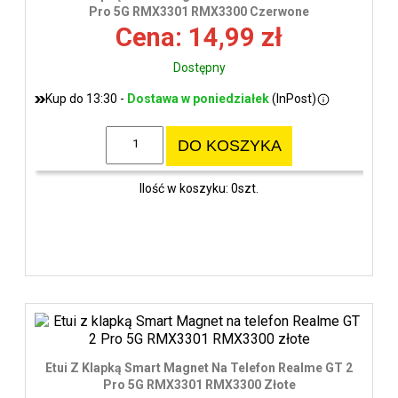
wys
Pro 5G RMX3301 RMX3300 Czerwone
Cena: 14,99 zł
Dostępny
Kup do 13:30 -
Dostawa w poniedziałek
(InPost)
DO KOSZYKA
Ilość w koszyku: 0szt.
Etui Z Klapką Smart Magnet Na Telefon Realme GT 2
Pro 5G RMX3301 RMX3300 Złote