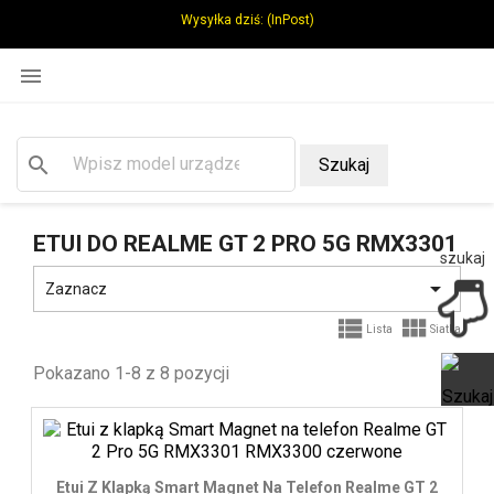
Wysyłka dziś:
(InPost)

search
Szukaj
ETUI DO REALME GT 2 PRO 5G RMX3301
szukaj

Zaznacz


Lista
Siatka
Pokazano 1-8 z 8 pozycji
Ot
Etui Z Klapką Smart Magnet Na Telefon Realme GT 2