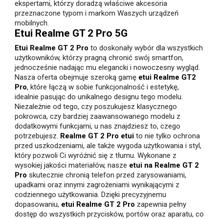
ekspertami, którzy doradzą właściwe akcesoria
przeznaczone typom i markom Waszych urządzeń
mobilnych.
Etui Realme GT 2 Pro 5G
Etui Realme GT 2 Pro
to doskonały wybór dla wszystkich
użytkowników, którzy pragną chronić swój smartfon,
jednocześnie nadając mu elegancki i nowoczesny wygląd.
Nasza oferta obejmuje szeroką gamę
etui Realme GT2
Pro
, które łączą w sobie funkcjonalność i estetykę,
idealnie pasując do unikalnego designu tego modelu.
Niezależnie od tego, czy poszukujesz klasycznego
pokrowca, czy bardziej zaawansowanego modelu z
dodatkowymi funkcjami, u nas znajdziesz to, czego
potrzebujesz.
Realme GT 2 Pro etui
to nie tylko ochrona
przed uszkodzeniami, ale także wygoda użytkowania i styl,
który pozwoli Ci wyróżnić się z tłumu. Wykonane z
wysokiej jakości materiałów, nasze
etui na Realme GT 2
Pro
skutecznie chronią telefon przed zarysowaniami,
upadkami oraz innymi zagrożeniami wynikającymi z
codziennego użytkowania. Dzięki precyzyjnemu
dopasowaniu,
etui Realme GT 2 Pro
zapewnia pełny
dostęp do wszystkich przycisków, portów oraz aparatu, co