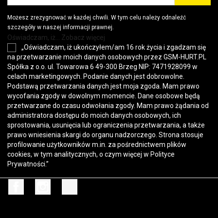
Możesz zrezygnować w każdej chwili. W tym celu należy odnaleźć
szczegóły w naszej informacji prawnej.
Oświadczam, iż... Zobacz więcej
„Oświadczam, iż ukończyłem/am 16 rok życia i zgadzam się
na przetwarzanie moich danych osobowych przez GSM-HURT.PL
Spółka z o.o. ul. Towarowa 6 49-300 Brzeg NIP: 7471928099 w
celach marketingowych. Podanie danych jest dobrowolne.
Podstawą przetwarzania danych jest moja zgoda. Mam prawo
wycofania zgody w dowolnym momencie. Dane osobowe będą
przetwarzane do czasu odwołania zgody. Mam prawo żądania od
administratora dostępu do moich danych osobowych, ich
sprostowania, usunięcia lub ograniczenia przetwarzania, a także
prawo wniesienia skargi do organu nadzorczego. Strona stosuje
profilowanie użytkowników m.in. za pośrednictwem plików
cookies, w tym analitycznych, o czym więcej w
Polityce
Prywatności
.”
Facebook
Instagram
TikTok