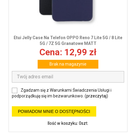
Etui Jelly Case Na Telefon OPPO Reno 7 Lite 5G / 8 Lite
5G / 7Z 5G Granatowe MATT
Cena: 12,99 zł
Brak na magazynie
Zgadzam się z Warunkami Świadczenia Usługi i
podporządkuję się im bezwarunkowo. (
przeczytaj
)
POWIADOM MNIE O DOSTĘPNOŚCI
Ilość w koszyku: 0szt.