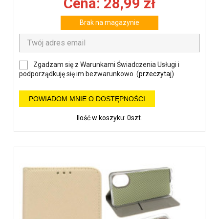
Cena: 28,99 zł
Brak na magazynie
Zgadzam się z Warunkami Świadczenia Usługi i
podporządkuję się im bezwarunkowo. (
przeczytaj
)
POWIADOM MNIE O DOSTĘPNOŚCI
Ilość w koszyku: 0szt.