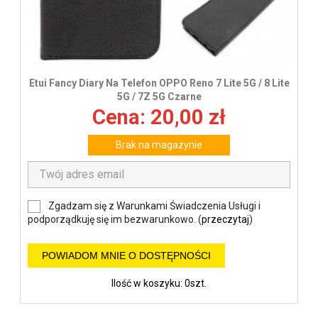
Etui Fancy Diary Na Telefon OPPO Reno 7 Lite 5G / 8 Lite
5G / 7Z 5G Czarne
Cena: 20,00 zł
Brak na magazynie
Zgadzam się z Warunkami Świadczenia Usługi i
podporządkuję się im bezwarunkowo. (
przeczytaj
)
POWIADOM MNIE O DOSTĘPNOŚCI
Ilość w koszyku: 0szt.