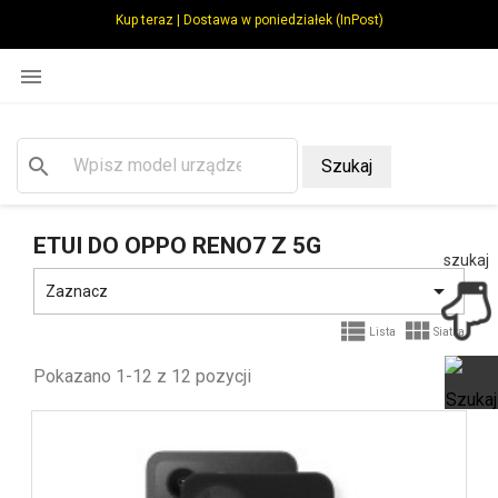
Kup teraz | Dostawa w poniedziałek (InPost)

search
Szukaj
ETUI DO OPPO RENO7 Z 5G
szukaj

Zaznacz


Lista
Siatka
Pokazano 1-12 z 12 pozycji
Ot