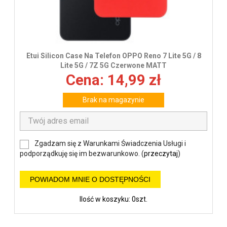
Etui Silicon Case Na Telefon OPPO Reno 7 Lite 5G / 8
Lite 5G / 7Z 5G Czerwone MATT
Cena: 14,99 zł
Brak na magazynie
Zgadzam się z Warunkami Świadczenia Usługi i
podporządkuję się im bezwarunkowo. (
przeczytaj
)
POWIADOM MNIE O DOSTĘPNOŚCI
Ilość w koszyku: 0szt.