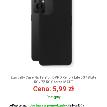
wys
Etui Jelly Case Na Telefon OPPO Reno 7 Lite 5G / 8 Lite
5G / 7Z 5G Czarne MATT
Cena: 5,99 zł
Dostępny
Kup teraz -
Dostawa w poniedziałek
(InPost)