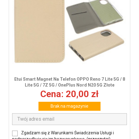
Etui Smart Magnet Na Telefon OPPO Reno 7 Lite 5G / 8
Lite 5G / 7Z 5G / OnePlus Nord N20 5G Złote
Cena: 20,00 zł
Brak na magazynie
Zgadzam się z Warunkami Świadczenia Usługi i
podporządkuję się im bezwarunkowo. (
przeczytaj
)