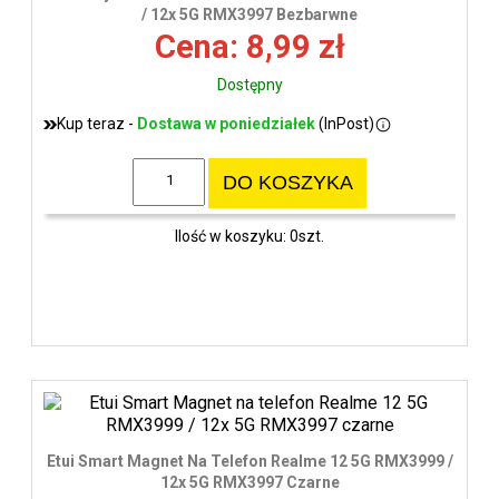
wys
/ 12x 5G RMX3997 Bezbarwne
Cena: 8,99 zł
Dostępny
Kup teraz -
Dostawa w poniedziałek
(InPost)
DO KOSZYKA
Ilość w koszyku: 0szt.
Etui Smart Magnet Na Telefon Realme 12 5G RMX3999 /
12x 5G RMX3997 Czarne