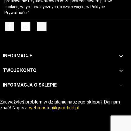
profilowanie użytkowników m.in. za pośrednictwem plików
cookies, w tym analitycznych, o czym więcej w
Polityce
Prywatności
.”
Facebook
Instagram
TikTok

INFORMACJE

TWOJE KONTO
keyboard_arrow_down
INFORMACJA O SKLEPIE
Zwrot →
Zauważyłeś problem w działaniu naszego sklepu? Daj nam
znać! Napisz:
webmaster@gsm-hurt.pl