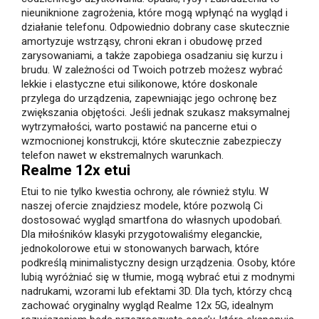
nieuniknione zagrożenia, które mogą wpłynąć na wygląd i
działanie telefonu. Odpowiednio dobrany case skutecznie
amortyzuje wstrząsy, chroni ekran i obudowę przed
zarysowaniami, a także zapobiega osadzaniu się kurzu i
brudu. W zależności od Twoich potrzeb możesz wybrać
lekkie i elastyczne etui silikonowe, które doskonale
przylega do urządzenia, zapewniając jego ochronę bez
zwiększania objętości. Jeśli jednak szukasz maksymalnej
wytrzymałości, warto postawić na pancerne etui o
wzmocnionej konstrukcji, które skutecznie zabezpieczy
telefon nawet w ekstremalnych warunkach.
Realme 12x etui
Etui to nie tylko kwestia ochrony, ale również stylu. W
naszej ofercie znajdziesz modele, które pozwolą Ci
dostosować wygląd smartfona do własnych upodobań.
Dla miłośników klasyki przygotowaliśmy eleganckie,
jednokolorowe etui w stonowanych barwach, które
podkreślą minimalistyczny design urządzenia. Osoby, które
lubią wyróżniać się w tłumie, mogą wybrać etui z modnymi
nadrukami, wzorami lub efektami 3D. Dla tych, którzy chcą
zachować oryginalny wygląd Realme 12x 5G, idealnym