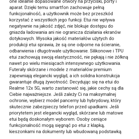
one idealnie dopasowane otwory na przyciski, porty i
aparat. Dzięki temu smartfon zachowuje pełną
funkcjonalność, a użytkownik może bez przeszkód
korzystać z wszystkich jego funkcji. Etui nie wpływa
negatywnie na jakość zdjęć, nie blokuje dostępu do
gniazda ładowania ani nie ogranicza działania ekranów
dotykowych. Wysoka jakość materiałów użytych do
produkcji etui sprawia, że są one odporne na ścieranie,
odbarwienia i długotrwałe użytkowanie. Silikonowe i TPU
etui zachowują swoją elastyczność, nie pękają i nie żółkną
nawet po wielu miesiącach intensywnego użytkowania.
Futerały skórzane i modele z materiałów premium
zapewniają elegancki wygląd, a ich solidna konstrukcja
gwarantuje długą żywotność. Decydując się na etui do
Realme 12x 5G, warto zastanowić się, jakie cechy są dla
Ciebie najważniejsze. Jeśli zależy Ci na maksymalnej
ochronie, wybierz model pancerny lub hybrydowy, który
skutecznie zabezpieczy telefon przed upadkami. Jeśli
priorytetem jest elegancki wygląd, skórzane lub matowe
etui będą doskonałym wyborem. Osoby ceniące
funkcjonalność mogą sięgnąć po etui z klapką,
kieszonkami na dokumenty lub wbudowaną podstawką.