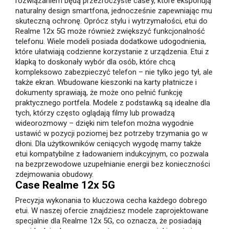
rozwiązaniem będą przezroczyste case’y, które eksponują
naturalny design smartfona, jednocześnie zapewniając mu
skuteczną ochronę. Oprócz stylu i wytrzymałości, etui do
Realme 12x 5G może również zwiększyć funkcjonalność
telefonu. Wiele modeli posiada dodatkowe udogodnienia,
które ułatwiają codzienne korzystanie z urządzenia. Etui z
klapką to doskonały wybór dla osób, które chcą
kompleksowo zabezpieczyć telefon – nie tylko jego tył, ale
także ekran. Wbudowane kieszonki na karty płatnicze i
dokumenty sprawiają, że może ono pełnić funkcję
praktycznego portfela. Modele z podstawką są idealne dla
tych, którzy często oglądają filmy lub prowadzą
wideorozmowy – dzięki nim telefon można wygodnie
ustawić w pozycji poziomej bez potrzeby trzymania go w
dłoni. Dla użytkowników ceniących wygodę mamy także
etui kompatybilne z ładowaniem indukcyjnym, co pozwala
na bezprzewodowe uzupełnianie energii bez konieczności
zdejmowania obudowy.
Case Realme 12x 5G
Precyzja wykonania to kluczowa cecha każdego dobrego
etui. W naszej ofercie znajdziesz modele zaprojektowane
specjalnie dla Realme 12x 5G, co oznacza, że posiadają