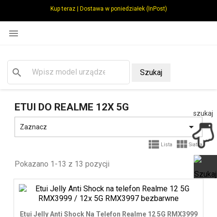
Kup teraz | Dostawa w poniedziałek (InPost)

search
Szukaj
ETUI DO REALME 12X 5G
szukaj

Zaznacz


Lista
Siatka
Pokazano 1-13 z 13 pozycji
Ot
Etui Jelly Anti Shock Na Telefon Realme 12 5G RMX3999