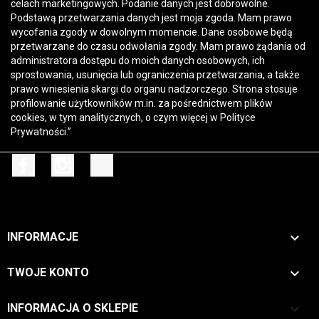
celach marketingowych. Podanie danych jest dobrowolne.
Podstawą przetwarzania danych jest moja zgoda. Mam prawo
wycofania zgody w dowolnym momencie. Dane osobowe będą
przetwarzane do czasu odwołania zgody. Mam prawo żądania od
administratora dostępu do moich danych osobowych, ich
sprostowania, usunięcia lub ograniczenia przetwarzania, a także
prawo wniesienia skargi do organu nadzorczego. Strona stosuje
profilowanie użytkowników m.in. za pośrednictwem plików
cookies, w tym analitycznych, o czym więcej w
Polityce
Prywatności
.”
Facebook
Instagram
TikTok

INFORMACJE

TWOJE KONTO
keyboard_arrow_down
INFORMACJA O SKLEPIE