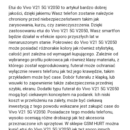
Etui do Vivo V21 5G V2050 to artykuł bardzo dobrej
jakości, dzięki jakiemu Wasz telefon zostanie należycie
chroniony przed niebezpieczeństwem takim jak
zarysowania, kurzu, czy zanieczyszczenia. Dzięki
zastosowaniu etui do Vivo V21 5G V2050, Wasz smartfon
będzie działał w efekcie sporo przyszłych lat w
nienaruszonym stanie. Pokrowiec do Vivo V21 5G V2050
może posiadać różnorakie kolory jak również stylistykę,
całość jest zależna od wymagań kupującego. Zależnie od
wybranego profilu pokrowca jak również klasy materiału, z
którego został wyprodukowany, futerał może ochraniać
wyłącznie rewers telefonu jak też jego krawędzie, takim
przykładem może być case. Dobór futerału z klapką, lub
wsuwki to zapewnienie także zabezpieczenia przedniej
szybki, ekranu. Dodatki typu futerał do Vivo V21 5G V2050
mogą być ciekawym konceptem na podarek. Ich niski
koszt w przełożeniu na zalety, może być ciekawą
inwestycją z tego powodu wskazane jest zakupić case do
Vivo V21 5G V2050. Posiadacze tego modelu telefonu,
wysoko oceniają różne drobiazgi jak też akcesoria
przeznaczone ich sprzętowi. W sklepie GSM HURT można
kupić etui do Vivo V21 5G V2050 jak też sporo innych