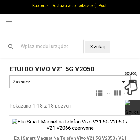
Kup teraz | Dostawa w poniedziałek (InPost)

search
Szukaj
ETUI DO VIVO V21 5G V2050
szukaj

Zaznacz


Lista
Siatka
Pokazano 1-18 z 18 pozycji
Ot
Etui Smart Magnet Na Telefon Vivo V21 5G V2050 / V21