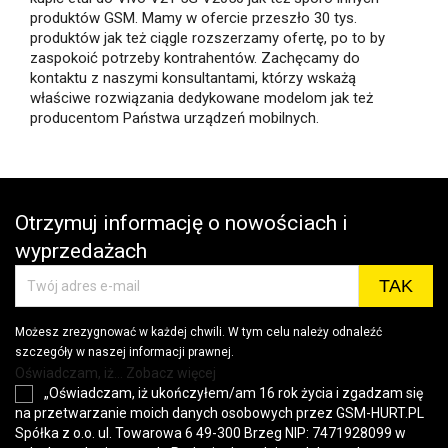
produktów GSM. Mamy w ofercie przeszło 30 tys.
produktów jak też ciągle rozszerzamy ofertę, po to by
zaspokoić potrzeby kontrahentów. Zachęcamy do
kontaktu z naszymi konsultantami, którzy wskażą
właściwe rozwiązania dedykowane modelom jak też
producentom Państwa urządzeń mobilnych.
Otrzymuj informację o nowościach i
wyprzedażach
Możesz zrezygnować w każdej chwili. W tym celu należy odnaleźć
szczegóły w naszej informacji prawnej.
Oświadczam, iż... Zobacz więcej
„Oświadczam, iż ukończyłem/am 16 rok życia i zgadzam się
na przetwarzanie moich danych osobowych przez GSM-HURT.PL
Spółka z o.o. ul. Towarowa 6 49-300 Brzeg NIP: 7471928099 w