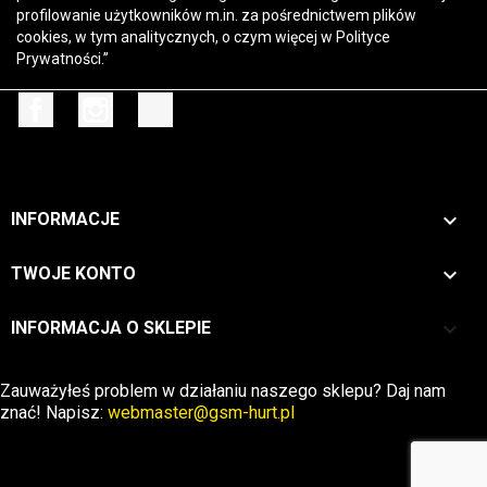
profilowanie użytkowników m.in. za pośrednictwem plików
cookies, w tym analitycznych, o czym więcej w
Polityce
Prywatności
.”
Facebook
Instagram
TikTok

INFORMACJE

TWOJE KONTO
keyboard_arrow_down
INFORMACJA O SKLEPIE
Zwrot →
Zauważyłeś problem w działaniu naszego sklepu? Daj nam
znać! Napisz:
webmaster@gsm-hurt.pl