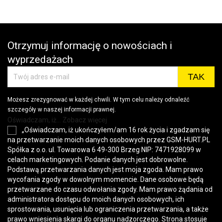
wys
Otrzymuj informację o nowościach i
wyprzedażach
Możesz zrezygnować w każdej chwili. W tym celu należy odnaleźć
szczegóły w naszej informacji prawnej.
Oświadczam, iż... Zobacz więcej
„Oświadczam, iż ukończyłem/am 16 rok życia i zgadzam się
na przetwarzanie moich danych osobowych przez GSM-HURT.PL
Spółka z o.o. ul. Towarowa 6 49-300 Brzeg NIP: 7471928099 w
celach marketingowych. Podanie danych jest dobrowolne.
Podstawą przetwarzania danych jest moja zgoda. Mam prawo
wycofania zgody w dowolnym momencie. Dane osobowe będą
przetwarzane do czasu odwołania zgody. Mam prawo żądania od
administratora dostępu do moich danych osobowych, ich
sprostowania, usunięcia lub ograniczenia przetwarzania, a także
prawo wniesienia skargi do organu nadzorczego. Strona stosuje