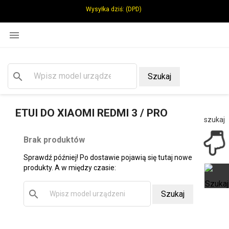
Wysyłka dziś:
(DPD)

search
Szukaj
ETUI DO XIAOMI REDMI 3 / PRO
szukaj
Brak produktów
Sprawdź później! Po dostawie pojawią się tutaj nowe
produkty. A w między czasie:
search
Szukaj
Ot