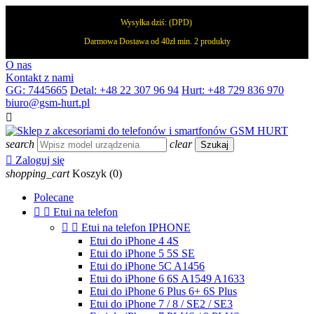
Wysyłka dziś:
(DPD)
Darmowa Dostawa od 40zł min. 2 produkty
O nas
Kontakt z nami
GG: 7445665
Detal: +48 22 307 96 94
Hurt: +48 729 836 970
biuro@gsm-hurt.pl

search
clear
Szukaj

Zaloguj się
shopping_cart
Koszyk
(0)
Polecane


Etui na telefon


Etui na telefon IPHONE
Etui do iPhone 4 4S
Etui do iPhone 5 5S SE
Etui do iPhone 5C A1456
Etui do iPhone 6 6S A1549 A1633
Etui do iPhone 6 Plus 6+ 6S Plus
Etui do iPhone 7 / 8 / SE2 / SE3