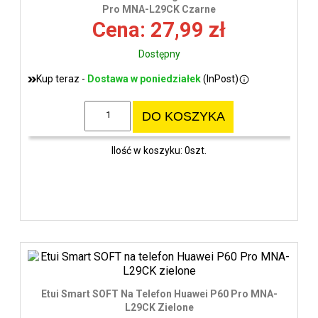
wys
Pro MNA-L29CK Czarne
Cena: 27,99 zł
Dostępny
Kup teraz -
Dostawa w poniedziałek
(InPost)
DO KOSZYKA
Ilość w koszyku: 0szt.
Etui Smart SOFT Na Telefon Huawei P60 Pro MNA-
L29CK Zielone