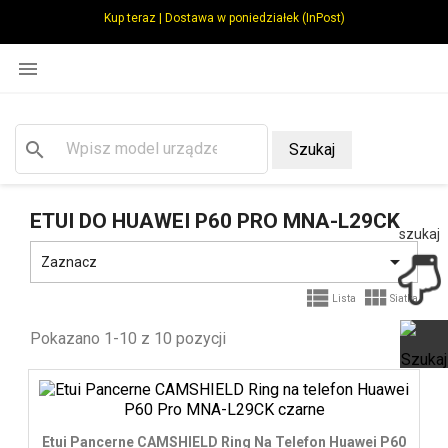
Kup teraz | Dostawa w poniedziałek (InPost)

search
Szukaj
ETUI DO HUAWEI P60 PRO MNA-L29CK
szukaj

Zaznacz


Lista
Siatka
Pokazano 1-10 z 10 pozycji
Ot
Etui Pancerne CAMSHIELD Ring Na Telefon Huawei P60