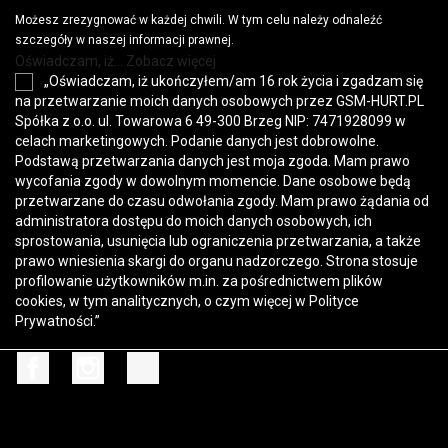
Możesz zrezygnować w każdej chwili. W tym celu należy odnaleźć
szczegóły w naszej informacji prawnej.
Oświadczam, iż... Zobacz więcej
„Oświadczam, iż ukończyłem/am 16 rok życia i zgadzam się
na przetwarzanie moich danych osobowych przez GSM-HURT.PL
Spółka z o.o. ul. Towarowa 6 49-300 Brzeg NIP: 7471928099 w
celach marketingowych. Podanie danych jest dobrowolne.
Podstawą przetwarzania danych jest moja zgoda. Mam prawo
wycofania zgody w dowolnym momencie. Dane osobowe będą
przetwarzane do czasu odwołania zgody. Mam prawo żądania od
administratora dostępu do moich danych osobowych, ich
sprostowania, usunięcia lub ograniczenia przetwarzania, a także
prawo wniesienia skargi do organu nadzorczego. Strona stosuje
profilowanie użytkowników m.in. za pośrednictwem plików
cookies, w tym analitycznych, o czym więcej w
Polityce
Prywatności
.”
Facebook
Instagram
TikTok