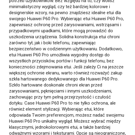
potrzeb użytkowników. Bez względu na to, czy wolisz
minimalistyczny wygląd, czy też bardziej kolorowe i
designerskie wzory, na pewno znajdziesz idealne etui dla
swojego Huawei P60 Pro. Wybierając etui Huawei P60 Pro,
zapewniasz ochronę przed zarysowaniami, wstrząsami i
przypadkowymi upadkami, które mogą prowadzić do
uszkodzenia urządzenia. Solidna konstrukcja etui chroni
zarówno tył, jak i boki telefonu, zapewniając
bezpieczeństwo w codziennym użytkowaniu. Dodatkowo,
etui Huawei P60 Pro umożliwia wygodny dostęp do
wszystkich przycisków, portów i funkcji telefonu, bez
konieczności zdejmowania etui. Jeśli zależy Ci na jeszcze
większej ochronie ekranu, warto również rozważyć zakup
szkła hartowanego dedykowanego dla Huawei P60 Pro.
Szkło hartowane doskonale chroni ekran przed
zarysowaniami, pęknięciami i innymi uszkodzeniami,
zachowując przy tym pełną przejrzystość i czułość
dotyku. Case Huawei P60 Pro to nie tylko ochrona, ale
również element stylizacji. Wybierając etui, które
odpowiada Twoim preferencjom, możesz nadać swojemu
Huawei P60 Pro unikalny wygląd. Możesz wybrać między
klasycznymi, jednokolorowymi etui, a także bardziej
odważnymi wzorami i teksturami. Opcje są nieograniczone,