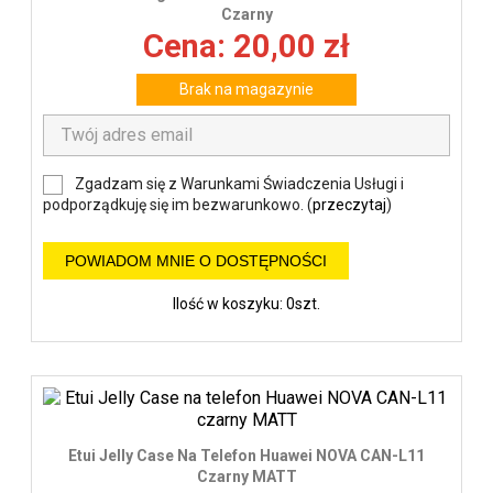
wys
Czarny
Cena: 20,00 zł
Brak na magazynie
Zgadzam się z Warunkami Świadczenia Usługi i
podporządkuję się im bezwarunkowo. (
przeczytaj
)
POWIADOM MNIE O DOSTĘPNOŚCI
Ilość w koszyku: 0szt.
Etui Jelly Case Na Telefon Huawei NOVA CAN-L11
Czarny MATT