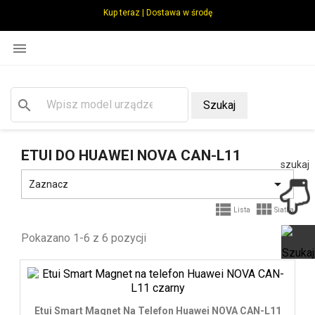
Kup teraz | Dostawa w środę

search
Szukaj
ETUI DO HUAWEI NOVA CAN-L11
szukaj

Zaznacz


Lista
Siatka
Pokazano 1-6 z 6 pozycji
Ot
Etui Smart Magnet Na Telefon Huawei NOVA CAN-L11