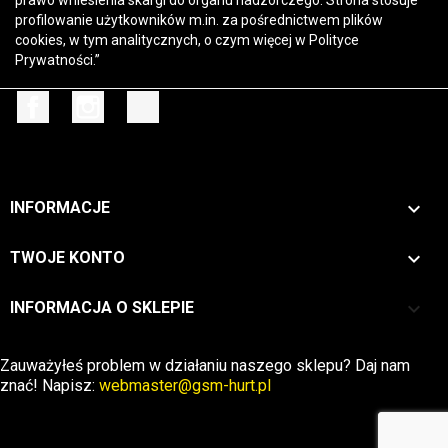
prawo wniesienia skargi do organu nadzorczego. Strona stosuje
profilowanie użytkowników m.in. za pośrednictwem plików
cookies, w tym analitycznych, o czym więcej w
Polityce
Prywatności
.”
Facebook
Instagram
TikTok

INFORMACJE

TWOJE KONTO
keyboard_arrow_down
INFORMACJA O SKLEPIE
Zwrot →
Zauważyłeś problem w działaniu naszego sklepu? Daj nam
znać! Napisz:
webmaster@gsm-hurt.pl