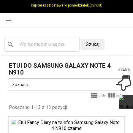
Kup teraz | Dostawa w poniedziałek (InPost)

search
Szukaj
ETUI DO SAMSUNG GALAXY NOTE 4
szukaj
N910

Zaznacz


Lista
Siatka
Pokazano 1-13 z 13 pozycji
Ot