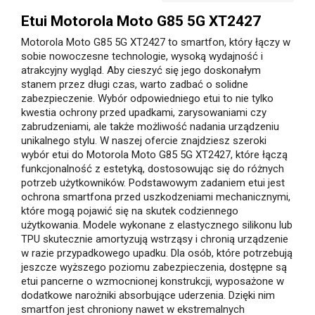
Etui Motorola Moto G85 5G XT2427
Motorola Moto G85 5G XT2427 to smartfon, który łączy w
sobie nowoczesne technologie, wysoką wydajność i
atrakcyjny wygląd. Aby cieszyć się jego doskonałym
stanem przez długi czas, warto zadbać o solidne
zabezpieczenie. Wybór odpowiedniego etui to nie tylko
kwestia ochrony przed upadkami, zarysowaniami czy
zabrudzeniami, ale także możliwość nadania urządzeniu
unikalnego stylu. W naszej ofercie znajdziesz szeroki
wybór etui do Motorola Moto G85 5G XT2427, które łączą
funkcjonalność z estetyką, dostosowując się do różnych
potrzeb użytkowników. Podstawowym zadaniem etui jest
ochrona smartfona przed uszkodzeniami mechanicznymi,
które mogą pojawić się na skutek codziennego
użytkowania. Modele wykonane z elastycznego silikonu lub
TPU skutecznie amortyzują wstrząsy i chronią urządzenie
w razie przypadkowego upadku. Dla osób, które potrzebują
jeszcze wyższego poziomu zabezpieczenia, dostępne są
etui pancerne o wzmocnionej konstrukcji, wyposażone w
dodatkowe narożniki absorbujące uderzenia. Dzięki nim
smartfon jest chroniony nawet w ekstremalnych