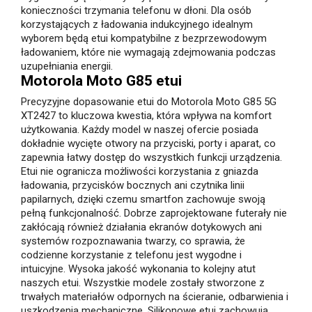
konieczności trzymania telefonu w dłoni. Dla osób
korzystających z ładowania indukcyjnego idealnym
wyborem będą etui kompatybilne z bezprzewodowym
ładowaniem, które nie wymagają zdejmowania podczas
uzupełniania energii.
Motorola Moto G85 etui
Precyzyjne dopasowanie etui do Motorola Moto G85 5G
XT2427 to kluczowa kwestia, która wpływa na komfort
użytkowania. Każdy model w naszej ofercie posiada
dokładnie wycięte otwory na przyciski, porty i aparat, co
zapewnia łatwy dostęp do wszystkich funkcji urządzenia.
Etui nie ogranicza możliwości korzystania z gniazda
ładowania, przycisków bocznych ani czytnika linii
papilarnych, dzięki czemu smartfon zachowuje swoją
pełną funkcjonalność. Dobrze zaprojektowane futerały nie
zakłócają również działania ekranów dotykowych ani
systemów rozpoznawania twarzy, co sprawia, że
codzienne korzystanie z telefonu jest wygodne i
intuicyjne. Wysoka jakość wykonania to kolejny atut
naszych etui. Wszystkie modele zostały stworzone z
trwałych materiałów odpornych na ścieranie, odbarwienia i
uszkodzenia mechaniczne. Silikonowe etui zachowują