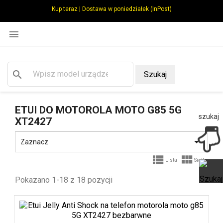
Kup teraz | Dostawa w poniedziałek (InPost)

search
Szukaj
ETUI DO MOTOROLA MOTO G85 5G
szukaj
XT2427

Zaznacz


Lista
Siatka
Pokazano 1-18 z 18 pozycji
Ot