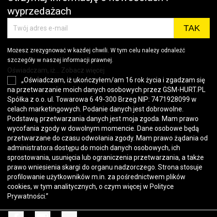
wyprzedażach
Możesz zrezygnować w każdej chwili. W tym celu należy odnaleźć
szczegóły w naszej informacji prawnej.
Oświadczam, iż... Zobacz więcej
„Oświadczam, iż ukończyłem/am 16 rok życia i zgadzam się
na przetwarzanie moich danych osobowych przez GSM-HURT.PL
Spółka z o.o. ul. Towarowa 6 49-300 Brzeg NIP: 7471928099 w
celach marketingowych. Podanie danych jest dobrowolne.
Podstawą przetwarzania danych jest moja zgoda. Mam prawo
wycofania zgody w dowolnym momencie. Dane osobowe będą
przetwarzane do czasu odwołania zgody. Mam prawo żądania od
administratora dostępu do moich danych osobowych, ich
sprostowania, usunięcia lub ograniczenia przetwarzania, a także
prawo wniesienia skargi do organu nadzorczego. Strona stosuje
profilowanie użytkowników m.in. za pośrednictwem plików
cookies, w tym analitycznych, o czym więcej w
Polityce
Prywatności
.”
Facebook
Instagram
TikTok