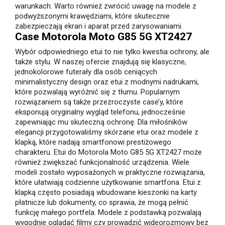
warunkach. Warto również zwrócić uwagę na modele z
podwyższonymi krawędziami, które skutecznie
zabezpieczają ekran i aparat przed zarysowaniami.
Case Motorola Moto G85 5G XT2427
Wybór odpowiedniego etui to nie tylko kwestia ochrony, ale
także stylu. W naszej ofercie znajdują się klasyczne,
jednokolorowe futerały dla osób ceniących
minimalistyczny design oraz etui z modnymi nadrukami,
które pozwalają wyróżnić się z tłumu. Popularnym
rozwiązaniem są także przezroczyste case’y, które
eksponują oryginalny wygląd telefonu, jednocześnie
zapewniając mu skuteczną ochronę. Dla miłośników
elegancji przygotowaliśmy skórzane etui oraz modele z
klapką, które nadają smartfonowi prestiżowego
charakteru. Etui do Motorola Moto G85 5G XT2427 może
również zwiększać funkcjonalność urządzenia. Wiele
modeli zostało wyposażonych w praktyczne rozwiązania,
które ułatwiają codzienne użytkowanie smartfona. Etui z
klapką często posiadają wbudowane kieszonki na karty
płatnicze lub dokumenty, co sprawia, że mogą pełnić
funkcję małego portfela. Modele z podstawką pozwalają
wygodnie oglądać filmy czy prowadzić wideorozmowy bez