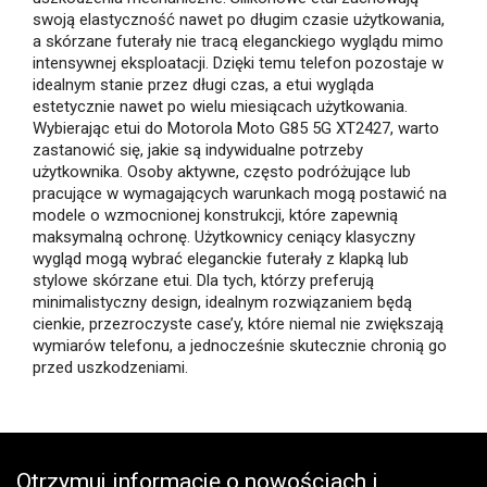
swoją elastyczność nawet po długim czasie użytkowania,
a skórzane futerały nie tracą eleganckiego wyglądu mimo
intensywnej eksploatacji. Dzięki temu telefon pozostaje w
idealnym stanie przez długi czas, a etui wygląda
estetycznie nawet po wielu miesiącach użytkowania.
Wybierając etui do Motorola Moto G85 5G XT2427, warto
zastanowić się, jakie są indywidualne potrzeby
użytkownika. Osoby aktywne, często podróżujące lub
pracujące w wymagających warunkach mogą postawić na
modele o wzmocnionej konstrukcji, które zapewnią
maksymalną ochronę. Użytkownicy ceniący klasyczny
wygląd mogą wybrać eleganckie futerały z klapką lub
stylowe skórzane etui. Dla tych, którzy preferują
minimalistyczny design, idealnym rozwiązaniem będą
cienkie, przezroczyste case’y, które niemal nie zwiększają
wymiarów telefonu, a jednocześnie skutecznie chronią go
przed uszkodzeniami.
Otrzymuj informację o nowościach i