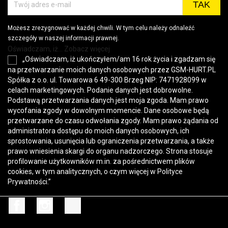
Możesz zrezygnować w każdej chwili. W tym celu należy odnaleźć
szczegóły w naszej informacji prawnej.
Oświadczam, iż... Zobacz więcej
„Oświadczam, iż ukończyłem/am 16 rok życia i zgadzam się
na przetwarzanie moich danych osobowych przez GSM-HURT.PL
Spółka z o.o. ul. Towarowa 6 49-300 Brzeg NIP: 7471928099 w
celach marketingowych. Podanie danych jest dobrowolne.
Podstawą przetwarzania danych jest moja zgoda. Mam prawo
wycofania zgody w dowolnym momencie. Dane osobowe będą
przetwarzane do czasu odwołania zgody. Mam prawo żądania od
administratora dostępu do moich danych osobowych, ich
sprostowania, usunięcia lub ograniczenia przetwarzania, a także
prawo wniesienia skargi do organu nadzorczego. Strona stosuje
profilowanie użytkowników m.in. za pośrednictwem plików
cookies, w tym analitycznych, o czym więcej w
Polityce
Prywatności
.”
Facebook
Instagram
TikTok