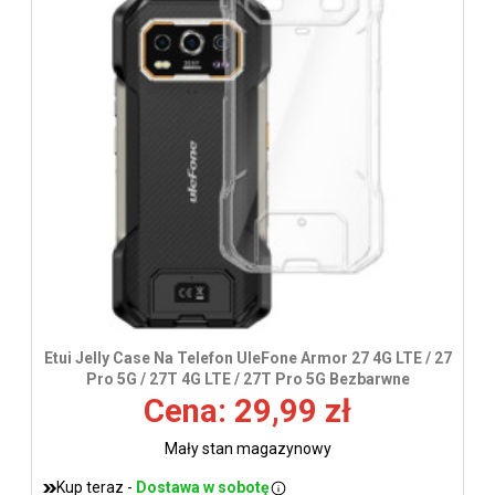
wys
Etui Jelly Case Na Telefon UleFone Armor 27 4G LTE / 27
Pro 5G / 27T 4G LTE / 27T Pro 5G Bezbarwne
Cena: 29,99 zł
Mały stan magazynowy
Kup teraz -
Dostawa w sobotę