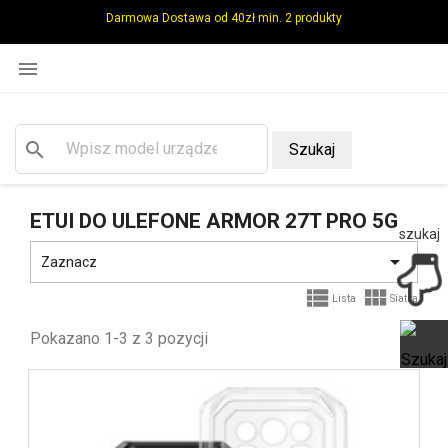
Darmowa Dostawa od 40zł min. 2 produkty

search
Szukaj
ETUI DO ULEFONE ARMOR 27T PRO 5G
szukaj

Zaznacz


Lista
Siatka
Pokazano 1-3 z 3 pozycji
Ot