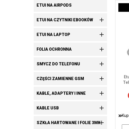
ETUI NA AIRPODS

ETUI NA CZYTNIKI EBOOKÓW

ETUI NA LAPTOP

FOLIA OCHRONNA

SMYCZ DO TELEFONU
Et

CZĘŚCI ZAMIENNE GSM
Te

KABLE, ADAPTERY I INNE

KABLE USB
Kup

SZKŁA HARTOWANE I FOLIE 3MK