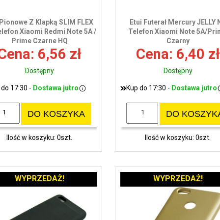
 Pionowe Z Klapką SLIM FLEX
Etui Futerał Mercury JELLY 
lefon Xiaomi Redmi Note 5A /
Telefon Xiaomi Note 5A/Pr
Prime Czarne HQ
Czarny
Cena: 6,56 zł
Cena: 6,40 zł
Dostępny
Dostępny
 do 17:30 -
Dostawa jutro
Kup do 17:30 -
Dostawa jutro
DO KOSZYKA
DO KOSZYK
Ilość w koszyku: 0szt.
Ilość w koszyku: 0szt.
WYPRZEDAŻ!
WYPRZEDAŻ!