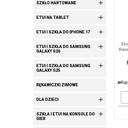

SZKŁO HARTOWANE

ETUI NA TABLET

ETUI I SZKŁA DO IPHONE 17
Etu

ETUI I SZKŁA DO SAMSUNG
Xiao
GALAXY S26

ETUI I SZKŁA DO SAMSUNG
GALAXY S25
Kup
RĘKAWICZKI ZIMOWE

DLA DZIECI

SZKŁA I ETUI NA KONSOLE DO
GIER