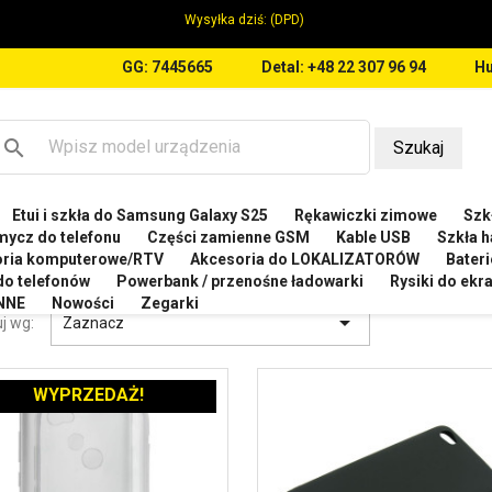
Wysyłka dziś:
(DPD)
GG: 7445665
Detal: +48 22 307 96 94
Hu
search
Szukaj
Etui i szkła do Samsung Galaxy S25
Rękawiczki zimowe
Szkł
OMI
Etui do Xiaomi Redmi Note 5A / Y1
mycz do telefonu
Części zamienne GSM
Kable USB
Szkła h
oria komputerowe/RTV
Akcesoria do LOKALIZATORÓW
Bateri
 DO XIAOMI REDMI NOTE 5A / Y1
 do telefonów
Powerbank / przenośne ładowarki
Rysiki do ek
NNE
Nowości
Zegarki

j wg:
Zaznacz
WYPRZEDAŻ!