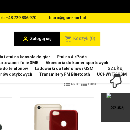
rt: +48 729 836 970
biuro@gsm-hurt.pl

shopping_cart
Koszyk
(0)
Zaloguj się
a i etui na konsole do gier
Etui na AirPods
artowane i folie 3MK
Akcesoria do kamer sportowych
szukaj
e do telefonów
Ładowarki do telefonów i GSM
ranów dotykowych
Transmitery FM Bluetooth
UCHWYTY GSM


Lista
Siatka
Ot