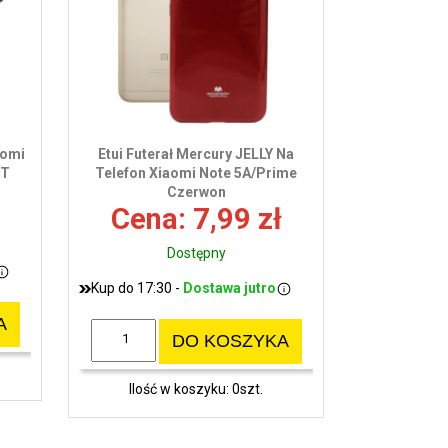
wy
aomi
Etui Futerał Mercury JELLY Na
TT
Telefon Xiaomi Note 5A/Prime
Czerwon
Cena: 7,99 zł
Dostępny
Kup do 17:30 -
Dostawa jutro
A
DO KOSZYKA
Ilość w koszyku: 0szt.