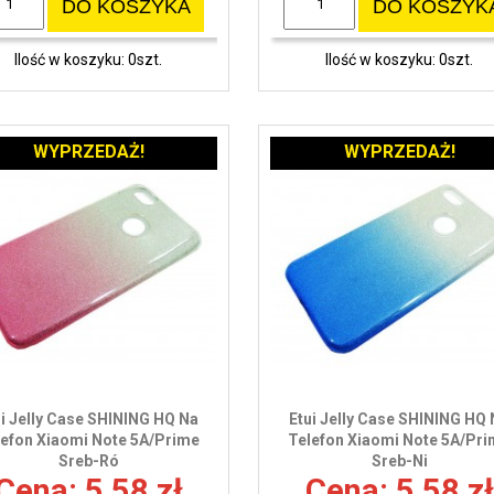
DO KOSZYKA
DO KOSZYK
Ilość w koszyku: 0szt.
Ilość w koszyku: 0szt.
WYPRZEDAŻ!
WYPRZEDAŻ!
ui Jelly Case SHINING HQ Na
Etui Jelly Case SHINING HQ
lefon Xiaomi Note 5A/Prime
Telefon Xiaomi Note 5A/Pr
Sreb-Ró
Sreb-Ni
Cena: 5,58 zł
Cena: 5,58 zł