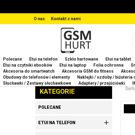
O nas
Kontakt z nami
Polecane
Etui na telefon
Szkło hartowane
Etui na tablet
Strona główna
Etui na telefon
Etui na telefon XIA
Etui na czytniki ebooków
Etui na laptop
Folia ochronna
S
Akcesoria do smartwatch
Akcesoria GSM do fitness
Akces
ETUI
Obudowy do telefonów i elementy
Naklejki / ozdoby / biżuteria
Zaproponuj produkt
Słuchawki / Zestawy słuchawkowe
Adaptery / przejściówki
I
Sortu
KATEGORIE
POLECANE

ETUI NA TELEFON