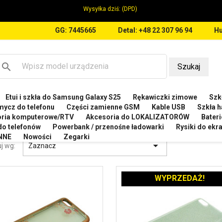
Wysyłka dziś:
(DPD)
GG: 7445665
Detal: +48 22 307 96 94
Hu
search
Szukaj
Etui i szkła do Samsung Galaxy S25
Rękawiczki zimowe
Szkł
WEI
Etui do Huawei Y5 2018
mycz do telefonu
Części zamienne GSM
Kable USB
Szkła h
oria komputerowe/RTV
Akcesoria do LOKALIZATORÓW
Bateri
 DO HUAWEI Y5 2018
 do telefonów
Powerbank / przenośne ładowarki
Rysiki do ek
NNE
Nowości
Zegarki

j wg:
Zaznacz
WYPRZEDAŻ!