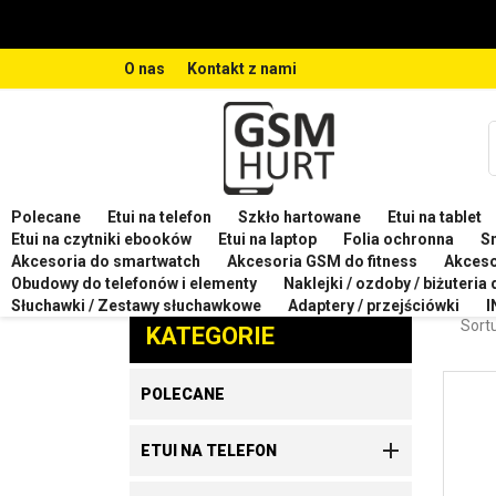
O nas
Kontakt z nami
Polecane
Etui na telefon
Szkło hartowane
Etui na tablet
Strona główna
Etui na telefon
Etui na telefon HUA
Etui na czytniki ebooków
Etui na laptop
Folia ochronna
S
Akcesoria do smartwatch
Akcesoria GSM do fitness
Akces
ETUI
Obudowy do telefonów i elementy
Naklejki / ozdoby / biżuteria
Zaproponuj produkt
Słuchawki / Zestawy słuchawkowe
Adaptery / przejściówki
I
Sortu
KATEGORIE
POLECANE

ETUI NA TELEFON