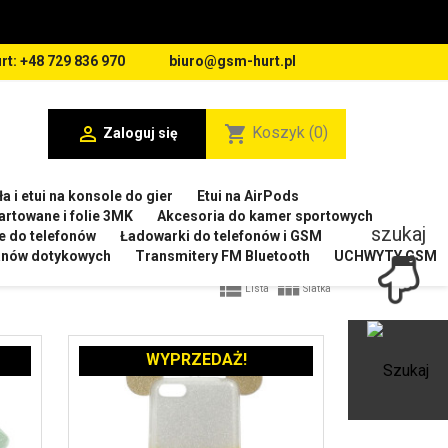
rt: +48 729 836 970
biuro@gsm-hurt.pl

shopping_cart
Koszyk
(0)
Zaloguj się
a i etui na konsole do gier
Etui na AirPods
artowane i folie 3MK
Akcesoria do kamer sportowych
szukaj
e do telefonów
Ładowarki do telefonów i GSM
ranów dotykowych
Transmitery FM Bluetooth
UCHWYTY GSM


Lista
Siatka
WYPRZEDAŻ!
Ot