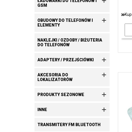

ŁADOWARKI DO TELEFONÓW I
GSM
Kup

OBUDOWY DO TELEFONÓW I
ELEMENTY
NAKLEJKI / OZDOBY / BIŻUTERIA
DO TELEFONÓW

ADAPTERY / PRZEJŚCIÓWKI

AKCESORIA DO
LOKALIZATORÓW

PRODUKTY SEZONOWE

INNE
TRANSMITERY FM BLUETOOTH