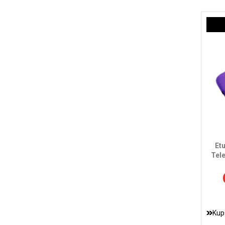
Et
Tel
Kup