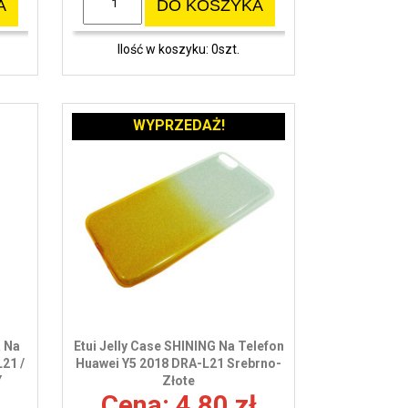
A
DO KOSZYKA
Ilość w koszyku: 0szt.
WYPRZEDAŻ!
a Na
Etui Jelly Case SHINING Na Telefon
21 /
Huawei Y5 2018 DRA-L21 Srebrno-
Y
Złote
Cena: 4,80 zł