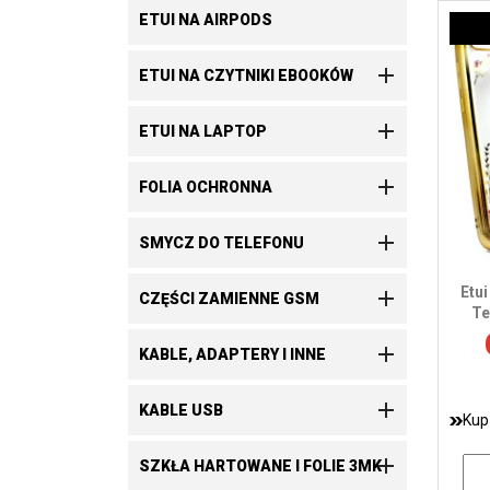
ETUI NA AIRPODS

ETUI NA CZYTNIKI EBOOKÓW

ETUI NA LAPTOP

FOLIA OCHRONNA

SMYCZ DO TELEFONU
Etu

CZĘŚCI ZAMIENNE GSM
Te

KABLE, ADAPTERY I INNE

KABLE USB
Kup

SZKŁA HARTOWANE I FOLIE 3MK