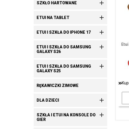

SZKŁO HARTOWANE

ETUI NA TABLET

ETUI I SZKŁA DO IPHONE 17
Etu

ETUI I SZKŁA DO SAMSUNG
GALAXY S26

ETUI I SZKŁA DO SAMSUNG
GALAXY S25
Kup
RĘKAWICZKI ZIMOWE

DLA DZIECI

SZKŁA I ETUI NA KONSOLE DO
GIER