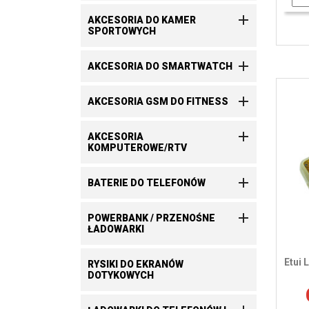

AKCESORIA DO KAMER
SPORTOWYCH

AKCESORIA DO SMARTWATCH

AKCESORIA GSM DO FITNESS

AKCESORIA
KOMPUTEROWE/RTV

BATERIE DO TELEFONÓW

POWERBANK / PRZENOŚNE
ŁADOWARKI
Etui 
RYSIKI DO EKRANÓW
DOTYKOWYCH