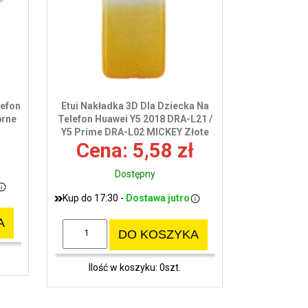
wy
lefon
Etui Nakładka 3D Dla Dziecka Na
brne
Telefon Huawei Y5 2018 DRA-L21 /
Y5 Prime DRA-L02 MICKEY Złote
Cena: 5,58 zł
Dostępny
Kup do 17:30 -
Dostawa jutro
A
DO KOSZYKA
Ilość w koszyku: 0szt.