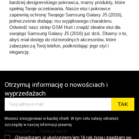
bardziej designerskiego pokrowca, mamy produkty, które
spełnią Twoje oczekiwania. Nasze etui i pokrowce
zapewnią ochronę Twojego Samsung Galaxy J5 (2016),
jednocześnie dodając mu wyjątkowego charakteru.
Odwiedź nasz sklep GSM Hurt i znajdź idealne etui dla
swojego Samsung Galaxy J5 (2016) już dziś. Dbamy o to,
abyś miał dostęp do różnorodnych akcesoriów, które
zabezpieczą Twój telefon, podkreślając jego styl i
elegancję.
Otrzymuj informację o nowościach i
wyprzedażach
Możesz zrezygnować w każdej chwili. W tym celu należy odnaleźć
szczegóły w naszej informacji prawnej.
Oświadczam, iż... Zobacz więcej
„Oświadczam, iż ukończyłem/am 16 rok życia i zgadzam się