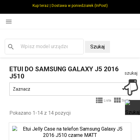
Kup teraz | Dostawa w poniedziałek (InPost)

search
Szukaj
ETUI DO SAMSUNG GALAXY J5 2016
szukaj
J510

Zaznacz


Lista
Siatka
Pokazano 1-14 z 14 pozycji
Ot