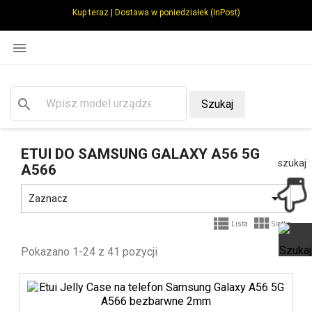
Kup teraz | Dostawa w poniedziałek (InPost)

search
Szukaj
ETUI DO SAMSUNG GALAXY A56 5G
szukaj
A566

Zaznacz


Lista
Siatka
Pokazano 1-24 z 41 pozycji
Ot