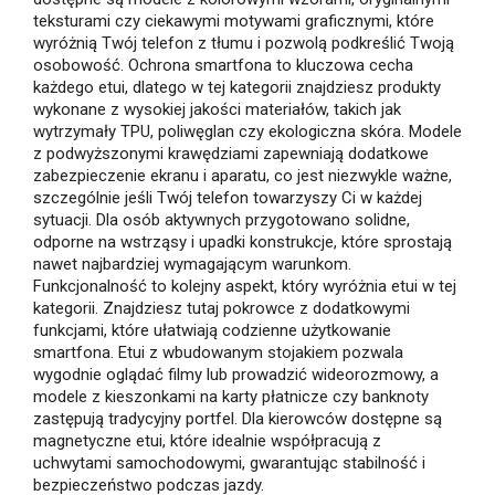
teksturami czy ciekawymi motywami graficznymi, które
wyróżnią Twój telefon z tłumu i pozwolą podkreślić Twoją
osobowość. Ochrona smartfona to kluczowa cecha
każdego etui, dlatego w tej kategorii znajdziesz produkty
wykonane z wysokiej jakości materiałów, takich jak
wytrzymały TPU, poliwęglan czy ekologiczna skóra. Modele
z podwyższonymi krawędziami zapewniają dodatkowe
zabezpieczenie ekranu i aparatu, co jest niezwykle ważne,
szczególnie jeśli Twój telefon towarzyszy Ci w każdej
sytuacji. Dla osób aktywnych przygotowano solidne,
odporne na wstrząsy i upadki konstrukcje, które sprostają
nawet najbardziej wymagającym warunkom.
Funkcjonalność to kolejny aspekt, który wyróżnia etui w tej
kategorii. Znajdziesz tutaj pokrowce z dodatkowymi
funkcjami, które ułatwiają codzienne użytkowanie
smartfona. Etui z wbudowanym stojakiem pozwala
wygodnie oglądać filmy lub prowadzić wideorozmowy, a
modele z kieszonkami na karty płatnicze czy banknoty
zastępują tradycyjny portfel. Dla kierowców dostępne są
magnetyczne etui, które idealnie współpracują z
uchwytami samochodowymi, gwarantując stabilność i
bezpieczeństwo podczas jazdy.