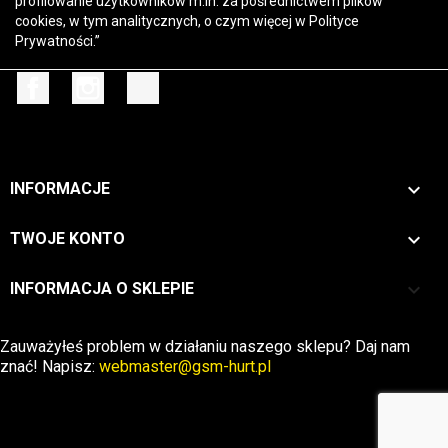
profilowanie użytkowników m.in. za pośrednictwem plików
cookies, w tym analitycznych, o czym więcej w
Polityce
Prywatności
.”
Facebook
Instagram
TikTok

INFORMACJE

TWOJE KONTO
keyboard_arrow_down
INFORMACJA O SKLEPIE
Zwrot →
Zauważyłeś problem w działaniu naszego sklepu? Daj nam
znać! Napisz:
webmaster@gsm-hurt.pl