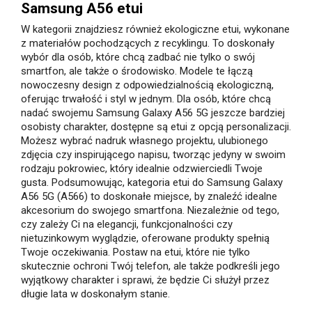
Samsung A56 etui
W kategorii znajdziesz również ekologiczne etui, wykonane
z materiałów pochodzących z recyklingu. To doskonały
wybór dla osób, które chcą zadbać nie tylko o swój
smartfon, ale także o środowisko. Modele te łączą
nowoczesny design z odpowiedzialnością ekologiczną,
oferując trwałość i styl w jednym. Dla osób, które chcą
nadać swojemu Samsung Galaxy A56 5G jeszcze bardziej
osobisty charakter, dostępne są etui z opcją personalizacji.
Możesz wybrać nadruk własnego projektu, ulubionego
zdjęcia czy inspirującego napisu, tworząc jedyny w swoim
rodzaju pokrowiec, który idealnie odzwierciedli Twoje
gusta. Podsumowując, kategoria etui do Samsung Galaxy
A56 5G (A566) to doskonałe miejsce, by znaleźć idealne
akcesorium do swojego smartfona. Niezależnie od tego,
czy zależy Ci na elegancji, funkcjonalności czy
nietuzinkowym wyglądzie, oferowane produkty spełnią
Twoje oczekiwania. Postaw na etui, które nie tylko
skutecznie ochroni Twój telefon, ale także podkreśli jego
wyjątkowy charakter i sprawi, że będzie Ci służył przez
długie lata w doskonałym stanie.