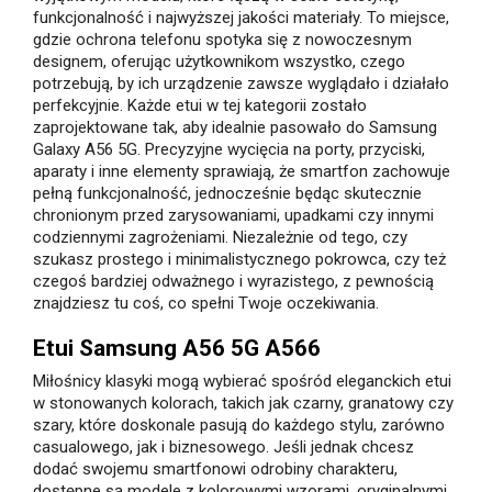
funkcjonalność i najwyższej jakości materiały. To miejsce,
gdzie ochrona telefonu spotyka się z nowoczesnym
designem, oferując użytkownikom wszystko, czego
potrzebują, by ich urządzenie zawsze wyglądało i działało
perfekcyjnie. Każde etui w tej kategorii zostało
zaprojektowane tak, aby idealnie pasowało do Samsung
Galaxy A56 5G. Precyzyjne wycięcia na porty, przyciski,
aparaty i inne elementy sprawiają, że smartfon zachowuje
pełną funkcjonalność, jednocześnie będąc skutecznie
chronionym przed zarysowaniami, upadkami czy innymi
codziennymi zagrożeniami. Niezależnie od tego, czy
szukasz prostego i minimalistycznego pokrowca, czy też
czegoś bardziej odważnego i wyrazistego, z pewnością
znajdziesz tu coś, co spełni Twoje oczekiwania.
Etui Samsung A56 5G A566
Miłośnicy klasyki mogą wybierać spośród eleganckich etui
w stonowanych kolorach, takich jak czarny, granatowy czy
szary, które doskonale pasują do każdego stylu, zarówno
casualowego, jak i biznesowego. Jeśli jednak chcesz
dodać swojemu smartfonowi odrobiny charakteru,
dostępne są modele z kolorowymi wzorami, oryginalnymi