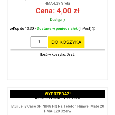
wys
HMA-L29 Srebr
Cena: 4,00 zł
Dostępny
Kup do 13:30 -
Dostawa w poniedziałek
(InPost)
DO KOSZYKA
Ilość w koszyku: 0szt.
WYPRZEDAŻ!
Etui Jelly Case SHINING HQ Na Telefon Huawei Mate 20
HMA-L29 Czerw