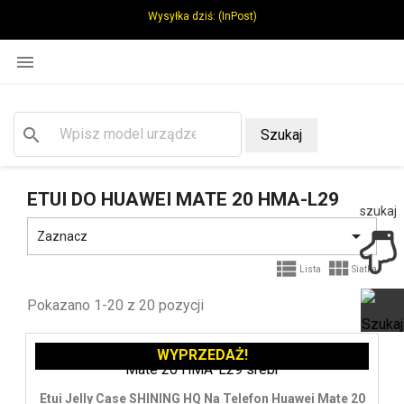
Wysyłka dziś:
(InPost)

search
Szukaj
ETUI DO HUAWEI MATE 20 HMA-L29
szukaj

Zaznacz


Lista
Siatka
Pokazano 1-20 z 20 pozycji
WYPRZEDAŻ!
Ot
Etui Jelly Case SHINING HQ Na Telefon Huawei Mate 20