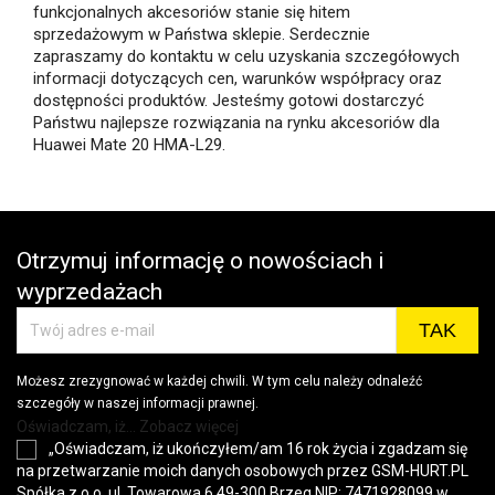
funkcjonalnych akcesoriów stanie się hitem
sprzedażowym w Państwa sklepie. Serdecznie
zapraszamy do kontaktu w celu uzyskania szczegółowych
informacji dotyczących cen, warunków współpracy oraz
dostępności produktów. Jesteśmy gotowi dostarczyć
Państwu najlepsze rozwiązania na rynku akcesoriów dla
Huawei Mate 20 HMA-L29.
Otrzymuj informację o nowościach i
wyprzedażach
Możesz zrezygnować w każdej chwili. W tym celu należy odnaleźć
szczegóły w naszej informacji prawnej.
Oświadczam, iż... Zobacz więcej
„Oświadczam, iż ukończyłem/am 16 rok życia i zgadzam się
na przetwarzanie moich danych osobowych przez GSM-HURT.PL
Spółka z o.o. ul. Towarowa 6 49-300 Brzeg NIP: 7471928099 w