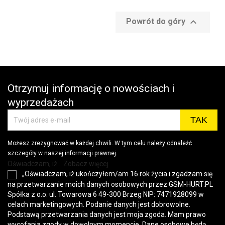

Powrót do góry
Otrzymuj informację o nowościach i
wyprzedażach
Możesz zrezygnować w każdej chwili. W tym celu należy odnaleźć
szczegóły w naszej informacji prawnej.
Oświadczam, iż... Zobacz więcej
„Oświadczam, iż ukończyłem/am 16 rok życia i zgadzam się
na przetwarzanie moich danych osobowych przez GSM-HURT.PL
Spółka z o.o. ul. Towarowa 6 49-300 Brzeg NIP: 7471928099 w
celach marketingowych. Podanie danych jest dobrowolne.
Podstawą przetwarzania danych jest moja zgoda. Mam prawo
wycofania zgody w dowolnym momencie. Dane osobowe będą