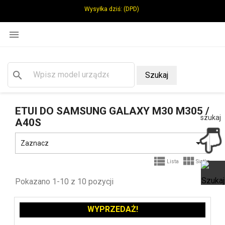
Wysyłka dziś:
(DPD)

search
Szukaj
ETUI DO SAMSUNG GALAXY M30 M305 /
szukaj
A40S

Zaznacz


Lista
Siatka
Pokazano 1-10 z 10 pozycji
Ot
WYPRZEDAŻ!