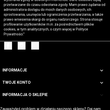
przetwarzane do czasu odwołania zgody. Mam prawo żądania od
administratora dostępu do moich danych osobowych, ich
sprostowania, usunięcia lub ograniczenia przetwarzania, a także
prawo wniesienia skargi do organu nadzorczego. Strona stosuje
profilowanie użytkowników m.in. za pośrednictwem plików
cookies, w tym analitycznych, o czym więcej w
Polityce
Prywatności
.”
Facebook
Instagram
TikTok

INFORMACJE

TWOJE KONTO
keyboard_arrow_down
INFORMACJA O SKLEPIE
Zwrot →
Zauważyłeś problem w działaniu naszego sklepu? Daj nam